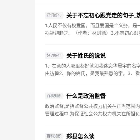
关于不忘初心跟党走的句子_
好词好句
1.人民不仅有权爱国，而且爱国是个义务，是
祸福避趋之。（作者：林则徐）3.不忘初心跟党
关于姓氏的说说
好词好句
1、在意的人哪里都好就如我迷恋华晨宇的名
由彷徨2、你的姓氏，是我最熟悉的字。3、看
什么是政治监督
百科知识
政治监督,是指监督公共权力机关在正当范围内
管理过程中,为保证社会公共权力机关在所担负的
郏县怎么读
百科知识