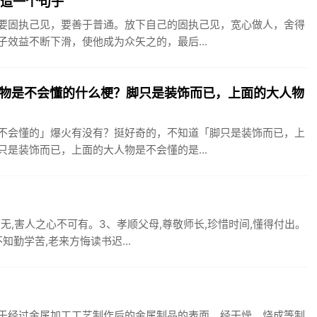
见造一个句子
要固执己见，要善于普通。放下自己的固执己见，宽心做人，舍得
效益不断下滑，使他成为众矢之的，最后...
物是不会懂的什么梗？脚只是装饰而已，上面的大人物
不会懂的」爆火有没有？挺好奇的，不知道「脚只是装饰而已，上
是装饰而已，上面的大人物是不会懂的是...
无,害人之心不可有。3、孝顺父母,尊敬师长,珍惜时间,懂得付出。
勤学苦,老来方悔读书迟...
于经过金属加工工艺制作后的金属制品的表面，经干燥、烧成等制