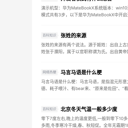
演示机型：华为MateBookX系统版本：w
模式共有3步，以下是华为MateBookX中开启
张姓的来源
百科知识
张姓的来源有两个说法。源于姬姓：出自上古
姓张于濮阳，属于以官职称谓为氏。出自黄帝姬
马言马语是什么梗
网络热梗
马言马语是什么梗：马言马语，是指混元形意
德、耗子喂汁、有bear来、“原来是佐田”、“看
北京冬天气温一般多少度
百科知识
零下7度左右,晚上的温度更低,一般到零下1
多雨,冬季寒冷干燥,春、秋短促。全年无霜期180