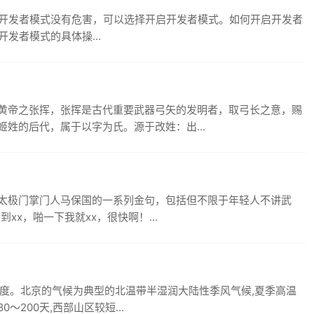
in10开发者模式没有危害，可以选择开启开发者模式。如何开启开发者
开发者模式的具体操...
黄帝之张挥，张挥是古代重要武器弓矢的发明者，取弓长之意，赐
姓的后代，属于以字为氏。源于改姓：出...
太极门掌门人马保国的一系列金句，包括但不限于年轻人不讲武
到xx，啪一下我就xx，很快啊！...
0多度。北京的气候为典型的北温带半湿润大陆性季风气候,夏季高温
～200天,西部山区较短...