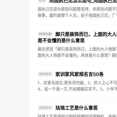
用固执己见怎么造句_用固执己
造句
固执己见造句原则问题要坚持，非原则问题不
做事，赢的是整个人生。由于他固执己见，厂子
脚只是装饰而已，上面的大人
网络热梗
是不会懂的是什么意思
最近感觉「脚只是装饰而已，上面的大人物是
面的大人物是不会懂的」具体是什么意思？脚只
家训家风家规名言50条
百科知识
1、实爱无成见,真信须勿疑。2、防人之心不可
4、说一千道一万,不如踏踏实实干。5、少年不知
珐琅工艺是什么意思
百科知识
珐琅工艺是将经过粉碎研磨的珐琅釉料，涂施