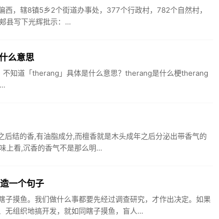
部偏西，辖8镇5乡2个街道办事处，377个行政村，782个自然村，
郏县写下光辉批示：...
g是什么意思
知道「therang」具体是什么意思？therang是什么梗therang
..
伤之后结的香,有油脂成分,而檀香就是木头成年之后分泌出带香气的
上看,沉香的香气不是那么明...
鱼造一个句子
瞎子摸鱼。我们做什么事都要先经过调查研究，才作出决定。如果
无组织地搞开发，就如同瞎子摸鱼，盲人...