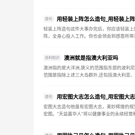
用轻装上阵怎么造句_用轻装上
造句
轻装上阵造句这件大事办完后，你应该轻装上
阵，全身心投入工作。你也会领会到感恩所带来
澳洲就是指澳大利亚吗
百科知识
澳洲指的是大洋洲,狭义的范围指东部的波利
范围是指除上述三大岛群外,还包括澳大利亚、
用宏图大志怎么造句_用宏图大
造句
宏图大志造句他虽有宏图大志，美妙辉煌的规
宏图。“天益嘉华人”将以健康事业的永续经营和