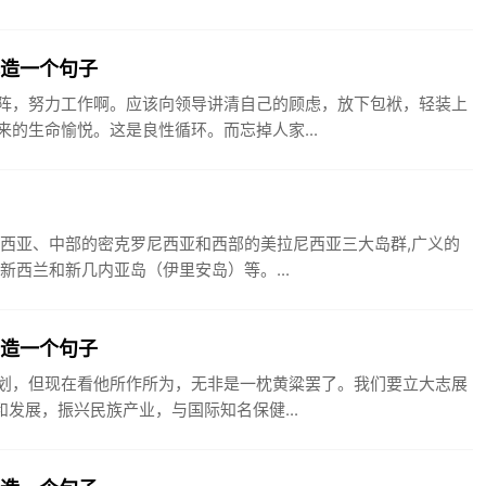
阵造一个句子
阵，努力工作啊。应该向领导讲清自己的顾虑，放下包袱，轻装上
的生命愉悦。这是良性循环。而忘掉人家...
尼西亚、中部的密克罗尼西亚和西部的美拉尼西亚三大岛群,广义的
新西兰和新几内亚岛（伊里安岛）等。...
志造一个句子
划，但现在看他所作所为，无非是一枕黄粱罢了。我们要立大志展
发展，振兴民族产业，与国际知名保健...