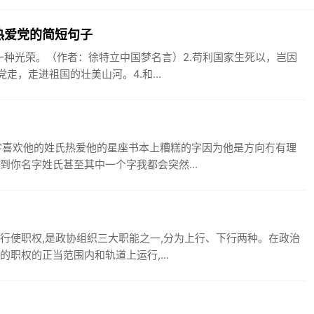
热爱党的简短句子
一种光荣。（作者：徐特立中国梦名言）2.苟利国家生死以，岂因
走，走进祖国的壮美山河。4.和...
字喜欢他的姓氏热爱他的星座书本上糟糕的字因为他是方向冇有理
到你名字姓氏甚至其中一个字我都会突然...
行使职权,是政协组织三大职能之一,分为上行、下行两种。在政治
职权的正当范围内和轨道上运行,...