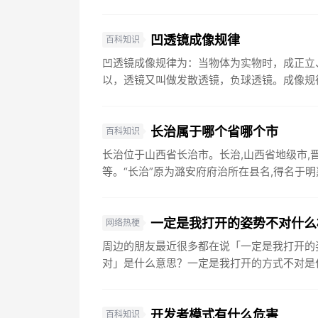
凹透镜成像规律
百科知识
凹透镜成像规律为：当物体为实物时，成正立
以，透镜又叫做发散透镜，负球透镜。成像规律
长治属于哪个省哪个市
百科知识
长治位于山西省长治市。长治,山西省地级市,
等。“长治”原为潞安府府治所在县名,得名于明嘉靖
一定是我打开的姿势不对什么
网络热梗
周边的朋友最近很多都在说「一定是我打开的
对」是什么意思？一定是我打开的方式不对是什
开发者模式有什么危害
百科知识