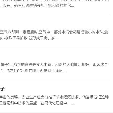
长石、硝石和碳酸钠等加上铅和锡的氧化...
空气冷却到一定程度时,空气中一部分水汽会凝结成微小的水珠,悬
小水珠不易扩散,就形成了雾。雾...
绿帽子”。隐含的意思是爱人出轨，和别的人偷情、相好，那么这个
“被绿了”出处在哪上面提到了该词...
句子
宇宙的奥秘。农业生产应大力推行节水灌溉技术。他当场就把这种
世纪科学技术的展望。在现代化建设中，...