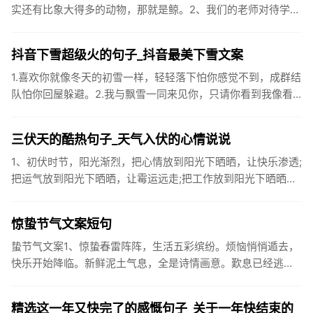
实还有比象大得多的动物，那就是鲸。2、我们的老师对待学生
很温柔，对待学生的学习却很严厉。3、松鼠的叫声很响亮，比
黄鼠狼的...
抖音下雪超级火的句子_抖音最美下雪文案
1.喜欢你就像冬天的初雪一样，轻轻落下怕你感觉不到，成群结
队怕你回屋躲避。2.我与飘雪一同来见你，只请你看到我像看
到雪一样惊喜3.坐标武汉！今天也下了好大的雪！4.下雪的时
候你...
三伏天的酷热句子_天气入伏的心情说说
1、初伏时节，阳光渐烈，把心情放到阳光下晒晒，让快乐渗透;
把运气放到阳光下晒晒，让霉运远走;把工作放到阳光下晒晒，
让成功保留。2、现在的天气，自来水可以直接泡方便麵！3、
伏之后...
惊蛰节气文案短句
蛰节气文案1、惊蛰春雷阵阵，生活五彩缤纷。烦恼悄悄遁去，
快乐开始降临。新鲜泥土气息，全是诗情画意。歎息已经逃
逸，安康不离不弃。惊蛰必有惊喜，好运天天爱你!2、惊蛰
到，阳光绕，晒...
精选这一年又快完了的感慨句子_关于一年快结束的