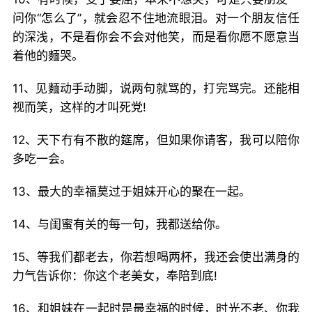
问你“怎么了”，就会忍不住地流眼泪。对一个朋友信任
的深浅，不是看你会不会对他笑，而是看你愿不愿意当
着他的麵哭。
11、见麵动手动脚，说两句就骂的，打完骂完。还能相
视而笑，这样的才叫死党!
12、天下冇有不散的筵席，但如果你请客，我可以陪你
多吃一会。
13、最大的幸福莫过于姐妹开心的聚在一起。
14、与闺蜜有关的每一句，我都送给你。
15、等我们都老去，你若想喝两杯，我还会使出满身的
力气告诉你：你这个老美女，奉陪到底!
16、和姐妹在一起时是最幸福的时候，时光不老、你我