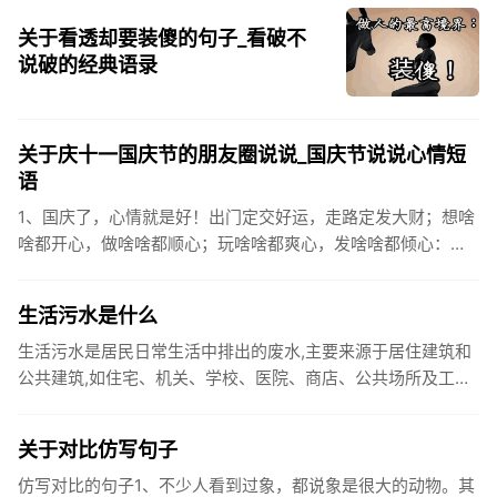
关于看透却要装傻的句子_看破不
说破的经典语录
关于庆十一国庆节的朋友圈说说_国庆节说说心情短
语
1、国庆了，心情就是好！出门定交好运，走路定发大财；想啥
啥都开心，做啥啥都顺心；玩啥啥都爽心，发啥啥都倾心：祝
你国庆开怀，乐的合不拢嘴哦！2、张灯结彩喜气浓，欢天喜地
笑开颜;华...
生活污水是什么
生活污水是居民日常生活中排出的废水,主要来源于居住建筑和
公共建筑,如住宅、机关、学校、医院、商店、公共场所及工业
企业卫生间等。生活污水所含的污染物主要是有机物（如蛋白
质、碳水化...
关于对比仿写句子
仿写对比的句子1、不少人看到过象，都说象是很大的动物。其