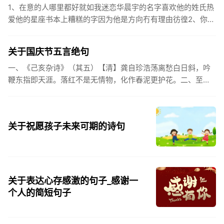
1、在意的人哪里都好就如我迷恋华晨宇的名字喜欢他的姓氏热
爱他的星座书本上糟糕的字因为他是方向冇有理由彷徨2、你的
姓氏，是我最熟悉的字。3、看到你名字姓氏甚至其中一个字我
都会突然...
关于国庆节五言绝句
一、《己亥杂诗》（其五）【清】龚自珍浩荡离愁白日斜，吟
鞭东指即天涯。落红不是无情物，化作春泥更护花。二、至今
思项羽，不肯过江东。三、《州桥》【宋】范成大州桥南北是
天街，父老年年...
关于祝愿孩子未来可期的诗句
关于表达心存感激的句子_感谢一
个人的简短句子