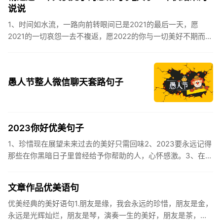
说说
1、时间如水流，一路向前转眼间已是2021的最后一天，愿
2021的一切哀怨一去不複返，愿2022的你与一切美好不期而
遇。2、认认真真过好2021年仅有的这几天，然后调整好心态
迎...
愚人节整人微信聊天套路句子
2023你好优美句子
1、珍惜现在展望未来过去的美好只需回味2、2023要永远记得
那些在你黑暗日子里曾经给予你帮助的人，心怀感激。3、在苦
也要坚持，在累也要拼搏。再见了，2023年!你好，2023年...
文章作品优美语句
优美经典的美好语句1.朋友是缘，我会永远的珍惜，朋友是金，
永远是光辉灿烂，朋友是琴，演奏一生的美好，朋友是茶，品