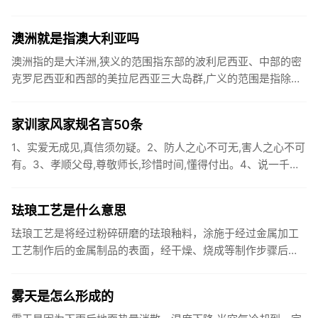
干燥,春、秋短促。全年无霜期180～200天,西部山区较短...
澳洲就是指澳大利亚吗
澳洲指的是大洋洲,狭义的范围指东部的波利尼西亚、中部的密
克罗尼西亚和西部的美拉尼西亚三大岛群,广义的范围是指除上
述三大岛群外,还包括澳大利亚、新西兰和新几内亚岛（伊里安
岛）等。...
家训家风家规名言50条
1、实爱无成见,真信须勿疑。2、防人之心不可无,害人之心不可
有。3、孝顺父母,尊敬师长,珍惜时间,懂得付出。4、说一千道
一万,不如踏踏实实干。5、少年不知勤学苦,老来方悔读书迟...
珐琅工艺是什么意思
珐琅工艺是将经过粉碎研磨的珐琅釉料，涂施于经过金属加工
工艺制作后的金属制品的表面，经干燥、烧成等制作步骤后，
所得到的复合性工艺品。常用石英、长石、硝石和碳酸钠等加
上铅和锡的氧化...
雾天是怎么形成的