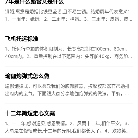
7年是什么婚含义是什么
铜婚,寓意是婚姻比铁更坚韧,且不易生锈。结婚周年代表意义：
1、一周年：纸婚。2、二周年：棉婚。3、三周年：皮婚、皮革
婚。4、四周年：毅婚、花果婚。5、五周年：木婚。 6、六周
年...
飞机托运标准
1、托运行李箱的体积限制为：长宽高控制在100cm、60cm、
40cm内。2、重量控制在以下范围内：头等舱40kg、商务舱
30kg、经济舱20kg。3、行李内不要携带易燃、易爆...
瑜伽炮弹式怎么做
瑜伽炮弹式，可以柔软我们的腹部脏器，按摩腹部器官帮助排
出府内的废气，下面跟大家分享瑜伽炮弹式的做法。平躺，将
双脚脚尖回勾吸气。屈右膝将右膝盖收回胸部下方。双手食指
相扣去环抱小腿...
十二年简短走心文案
1、十二年,感谢遇见,感恩爱情。2、风雨十二年,相伴平安。3、
人总是在慢慢成长,十二年的光阴,我们都长大了。4、欢歌笑语