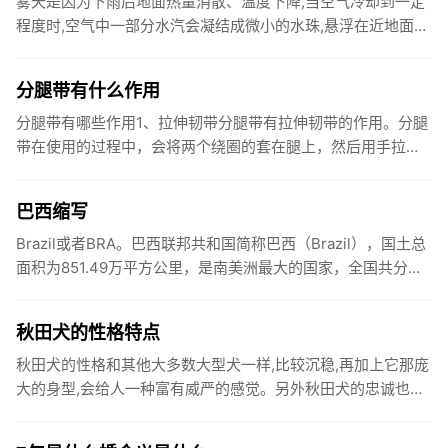
雾天是因为下雨后地面热量消散、温度下降,当空气冷却到一定
程度时,空气中一部分水汽会凝结成微小的水珠,悬浮在近地面的
空气层里,山里如果没有风,悬浮的小水珠不易扩散,就形成了
雾。雾...
分腿带有什么作用
分腿带有哪些作用1、拉伸韧带分腿带有拉伸韧带的作用。分腿
带在使用的过程中，会将两个绕圈的套在腿上，然后用手拉扯
另外一根绳子，控制绳圈向两边拉动，从而拉伸韧带。2、减肥
瘦腿分腿带...
巴西缩写
Brazil或者BRA。巴西联邦共和国简称巴西（Brazil），国土总
面积为851.49万平方公里，是南美洲最大的国家，全国共分为
26个州和1个联邦区，巴西原为印第安人居住地。...
秋田犬的性格特点
秋田犬的性格和其他大多数大型犬一样,比较沉稳,再加上它那庞
大的身型,会给人一种富有威严的感觉。另外秋田犬的忠诚也是
久经考验的,会坚决执行主人的命令。而过度的勇敢常使人类认
为它是...