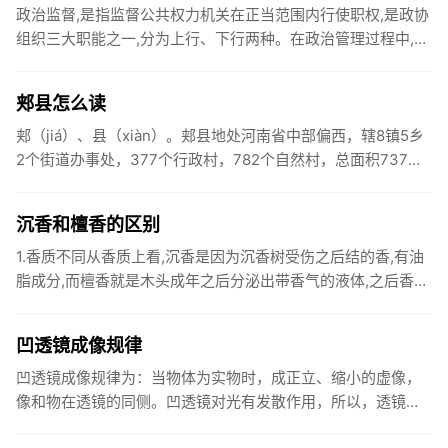
政治监督,是指监督公共权力机关在正当范围内行使职权,是政协
组织三大职能之一,分为上行、下行两种。在政治管理过程中,为
保证社会公共权力机关在所担负的职权的正当范围内和轨道上
运行,...
郏县怎么读
郏（jiá）、县（xiàn）。郏县地处河南省中部偏西，辖8镇5乡
2个街道办事处，377个行政村，782个自然村，总面积737平
方公里。1955年，毛泽东主席为郏县写下光辉批示：...
沉香和檀香的区别
1.香质不同从香质上看,沉香是因为沉香树受伤之后结的香,有油
脂成分,而檀香就是木头成年之后分泌出带香气的液体,之后香气
遍布木头全身。2.香味不同从香味上看,沉香的香气不是那么
明...
凹透镜成像规律
凹透镜成像规律为：当物体为实物时，成正立、缩小的虚像，
像和物在透镜的同侧。凹透镜对光有发散作用，所以，透镜又
叫做发散透镜，负球透镜。成像规律相当于我们的近视眼镜。