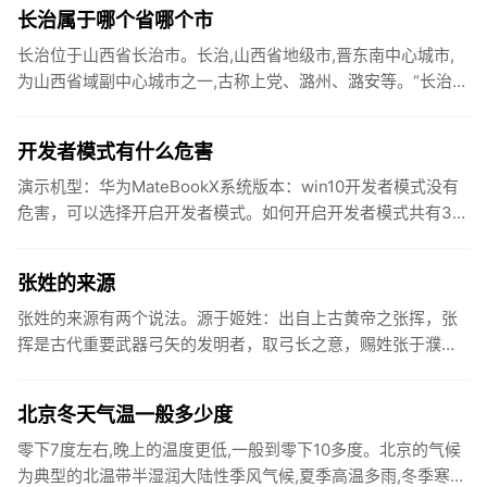
物体放在焦点之...
长治属于哪个省哪个市
长治位于山西省长治市。长治,山西省地级市,晋东南中心城市,
为山西省域副中心城市之一,古称上党、潞州、潞安等。“长治”
原为潞安府府治所在县名,得名于明嘉靖八年（公元1529年）,...
开发者模式有什么危害
演示机型：华为MateBookX系统版本：win10开发者模式没有
危害，可以选择开启开发者模式。如何开启开发者模式共有3
步，以下是华为MateBookX中开启开发者模式的具体操...
张姓的来源
张姓的来源有两个说法。源于姬姓：出自上古黄帝之张挥，张
挥是古代重要武器弓矢的发明者，取弓长之意，赐姓张于濮
阳，属于以官职称谓为氏。出自黄帝姬姓的后代，属于以字为
氏。源于改姓：出...
北京冬天气温一般多少度
零下7度左右,晚上的温度更低,一般到零下10多度。北京的气候
为典型的北温带半湿润大陆性季风气候,夏季高温多雨,冬季寒冷