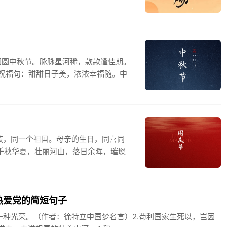
圆圆中秋节。脉脉星河稀，款款逢佳期。
祝福句：甜甜日子美，浓浓幸福随。中
族，同一个祖国。母亲的生日，同喜同
.千秋华夏，壮丽河山，落日余晖，璀璨
热爱党的简短句子
一种光荣。（作者：徐特立中国梦名言）2.苟利国家生死以，岂因