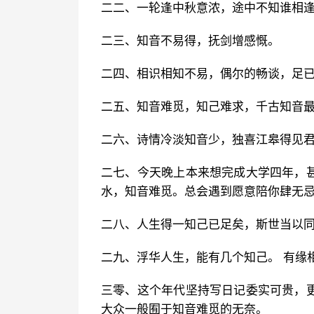
二二、一轮逢中秋意浓，途中不知谁相
二三、知音不易得，抚剑增感慨。
二四、相识相知不易，偶尔的畅谈，足
二五、知音难觅，知己难求，千古知音
二六、诗情冷淡知音少，独喜江皋得见
二七、今天晚上本来想完成大学四年，
水，知音难觅。总会遇到愿意陪你肆无
二八、人生得一知己已足矣，斯世当以
二九、浮华人生，能有几个知己。 有缘
三零、这个年代坚持写日记委实可贵，
大众一般囿于知音难觅的无奈。