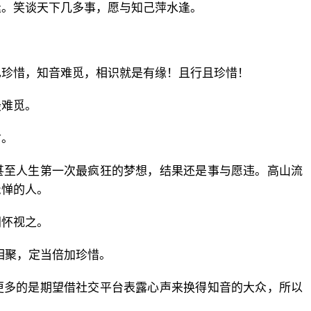
逢。笑谈天下几多事，愿与知己萍水逢。
已珍惜，知音难觅，相识就是有缘！且行且珍惜！
最难觅。
君。
甚至人生第一次最疯狂的梦想，结果还是事与愿违。高山流
忌惮的人。
同怀视之。
相聚，定当倍加珍惜。
更多的是期望借社交平台表露心声来换得知音的大众，所以