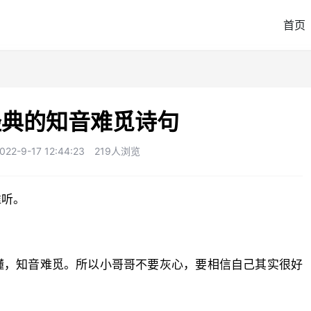
首页
经典的知音难觅诗句
-9-17 12:44:23
219人浏览
谁听。
懂，知音难觅。所以小哥哥不要灰心，要相信自己其实很好