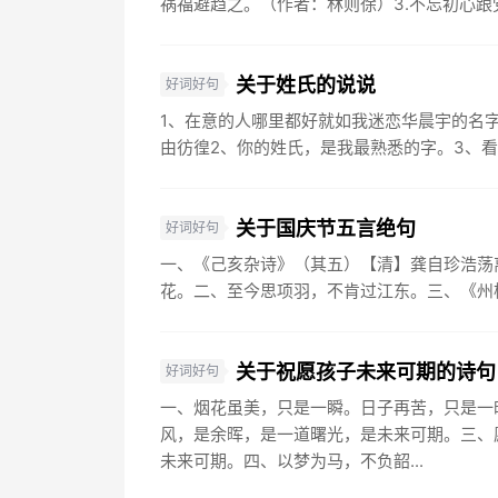
祸福避趋之。（作者：林则徐）3.不忘初心跟党
关于姓氏的说说
好词好句
1、在意的人哪里都好就如我迷恋华晨宇的名
由彷徨2、你的姓氏，是我最熟悉的字。3、看
关于国庆节五言绝句
好词好句
一、《己亥杂诗》（其五）【清】龚自珍浩荡
花。二、至今思项羽，不肯过江东。三、《州桥
关于祝愿孩子未来可期的诗句
好词好句
一、烟花虽美，只是一瞬。日子再苦，只是一
风，是余晖，是一道曙光，是未来可期。三、
未来可期。四、以梦为马，不负韶...