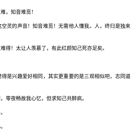
很难，知音难觅！
这空灵的声音！知音难觅！无需他人懂我。人，终归是独来
更难得！太让人羡慕了，有此红颜知己死亦足矣。
觉得是兴趣爱好相同，其实更重要的是三观相似吧，志同道
梦。零夜畅故我心忆，但求知己共醉疯。
多。
心。