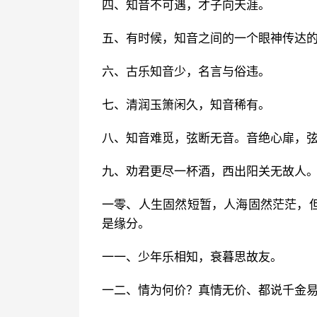
四、知音不可遇，才子向天涯。
五、有时候，知音之间的一个眼神传达
六、古乐知音少，名言与俗违。
七、清润玉箫闲久，知音稀有。
八、知音难觅，弦断无音。音绝心扉，
九、劝君更尽一杯酒，西出阳关无故人
一零、人生固然短暂，人海固然茫茫，
是缘分。
一一、少年乐相知，衰暮思故友。
一二、情为何价？真情无价、都说千金