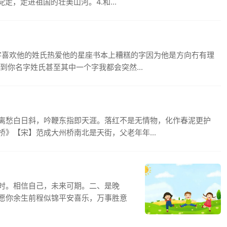
走，走进祖国的壮美山河。4.和...
字喜欢他的姓氏热爱他的星座书本上糟糕的字因为他是方向冇有理
到你名字姓氏甚至其中一个字我都会突然...
离愁白日斜，吟鞭东指即天涯。落红不是无情物，化作春泥更护
》【宋】范成大州桥南北是天街，父老年年...
时。相信自己，未来可期。二、是晚
愿你余生前程似锦平安喜乐，万事胜意