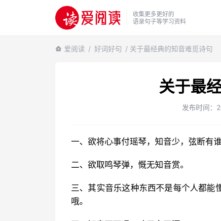
收集更多更好的
语录句子等学习资料
爱阅读
/
好词好句
/ 关于最经典的知音难觅诗句
关于最
发布时间：2022
一、欲将心事付瑶琴，知音少，弦断有
二、欲取鸣琴弹，慨无知音赏。
三、其实音乐这种东西不是每个人都能
哦。