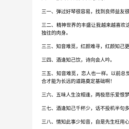
三一、弹过好琴很容易，找到良师益友
三二、精神世界的丰盛让我越来越喜欢
独往的肉身。
三三、知音难觅，红颜难寻，红颜知己
三四、酒逢知己饮，诗向会人吟。
三五、知音难觅，恋人也一样。以前总
合才能为长远的道路奠定基础啊！
三六、五味人生汝相逢，两极悲乐爱恨
三七、酒逢知己千杯少，话不投机半句
三八、情知此事少知音，自是先生枉用