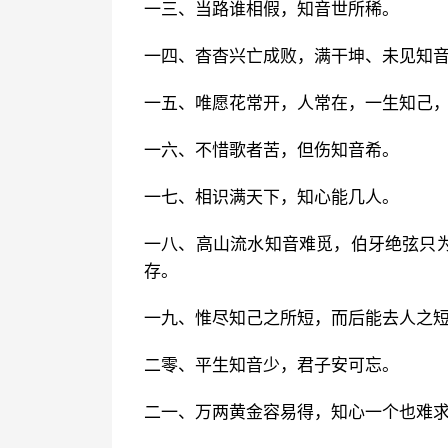
一三、当路谁相假，知音世所稀。
一四、杳杳兴亡成败，满干坤、未见知
一五、唯愿花常开，人常在，一生知己
一六、不惜歌者苦，但伤知音希。
一七、相识满天下，知心能几人。
一八、高山流水知音难觅，伯牙绝弦只
存。
一九、惟尽知己之所短，而后能去人之
二零、平生知音少，君子安可忘。
二一、万两黄金容易得，知心一个也难