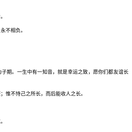
音。
，永不相负。
为子期。一生中有一知音，就是幸运之致，愿你们都友谊长
短；惟不恃己之所长，而后能收人之长。
求。