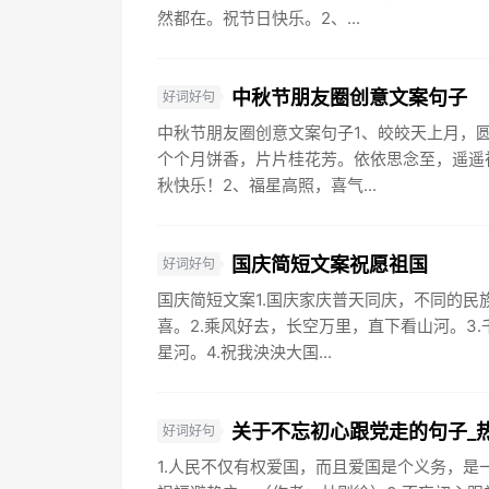
然都在。祝节日快乐。2、...
中秋节朋友圈创意文案句子
好词好句
中秋节朋友圈创意文案句子1、皎皎天上月，
个个月饼香，片片桂花芳。依依思念至，遥遥
秋快乐！2、福星高照，喜气...
国庆简短文案祝愿祖国
好词好句
国庆简短文案1.国庆家庆普天同庆，不同的民
喜。2.乘风好去，长空万里，直下看山河。3
星河。4.祝我泱泱大国...
关于不忘初心跟党走的句子_
好词好句
1.人民不仅有权爱国，而且爱国是个义务，是