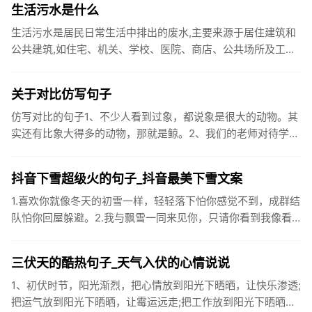
生活污水是什么
生活污水是居民日常生活中排出的废水,主要来源于居住建筑和
公共建筑,如住宅、机关、学校、医院、商店、公共场所及工业
企业卫生间等。生活污水所含的污染物主要是有机物（如蛋白
质、碳水化...
关于对比仿写句子
仿写对比的句子1、不少人看到过象，都说象是很大的动物。其
实还有比象大得多的动物，那就是鲸。2、我们的老师对待学生
很温柔，对待学生的学习却很严厉。3、松鼠的叫声很响亮，比
黄鼠狼的...
抖音下雪超级火的句子_抖音最美下雪文案
1.喜欢你就像冬天的初雪一样，轻轻落下怕你感觉不到，成群结
队怕你回屋躲避。2.我与飘雪一同来见你，只请你看到我像看
到雪一样惊喜3.坐标武汉！今天也下了好大的雪！4.下雪的时
候你...
三伏天的酷热句子_天气入伏的心情说说
1、初伏时节，阳光渐烈，把心情放到阳光下晒晒，让快乐渗透;
把运气放到阳光下晒晒，让霉运远走;把工作放到阳光下晒晒，