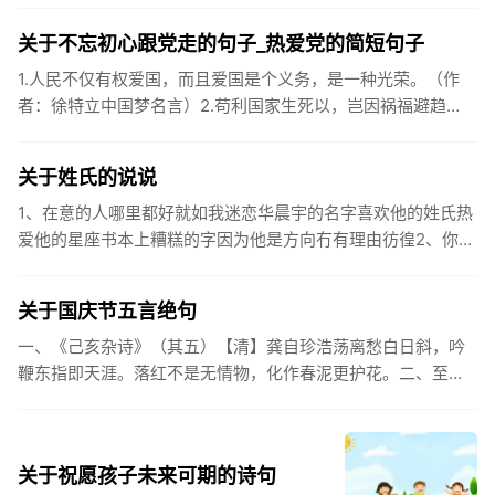
关于不忘初心跟党走的句子_热爱党的简短句子
1.人民不仅有权爱国，而且爱国是个义务，是一种光荣。（作
者：徐特立中国梦名言）2.苟利国家生死以，岂因祸福避趋
之。（作者：林则徐）3.不忘初心跟党走，走进祖国的壮美山
河。4.和...
关于姓氏的说说
1、在意的人哪里都好就如我迷恋华晨宇的名字喜欢他的姓氏热
爱他的星座书本上糟糕的字因为他是方向冇有理由彷徨2、你的
姓氏，是我最熟悉的字。3、看到你名字姓氏甚至其中一个字我
都会突然...
关于国庆节五言绝句
一、《己亥杂诗》（其五）【清】龚自珍浩荡离愁白日斜，吟
鞭东指即天涯。落红不是无情物，化作春泥更护花。二、至今
思项羽，不肯过江东。三、《州桥》【宋】范成大州桥南北是
天街，父老年年...
关于祝愿孩子未来可期的诗句