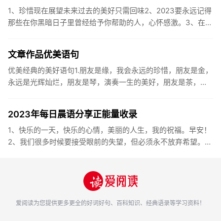
1、珍惜现在展望未来过去的美好只需回味2、2023要永远记得
那些在你黑暗日子里曾经给予你帮助的人，心怀感激。3、在苦
也要坚持，在累也要拼搏。再见了，2023年!你好，2023年...
文章作品优美语句
优美经典的美好语句1.朋友是缘，我会永远的珍惜，朋友是金，
永远是光辉灿烂，朋友是琴，演奏一生的美好，朋友是茶，品
味一生的清香，朋友是笔，写岀一生的幸福，朋友是歌，唱岀
一辈子温暖...
2023年每日晨语分享正能量收录
1、快乐的一天，快乐的心情，美丽的人生，我的祝福。早安！
2、我们很多时候要接受眼前的失望，但必须永不放弃希望。早
安！3、书虽然不能直接帮你解决问题，却能给你一个更好的角
度。早安...
爱阅读
为您提供更多更全的好词好句、百科知识、经典语录等学习资料！