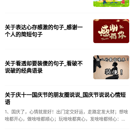
关于表达心存感激的句子_感谢一
个人的简短句子
关于看透却要装傻的句子_看破不
说破的经典语录
关于庆十一国庆节的朋友圈说说_国庆节说说心情短
语
1、国庆了，心情就是好！出门定交好运，走路定发大财；想啥
啥都开心，做啥啥都顺心；玩啥啥都爽心，发啥啥都倾心：祝
你国庆开怀，乐的合不拢嘴哦！2、张灯结彩喜气浓，欢天喜地
笑开颜;华...