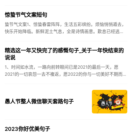
让成功保留。2、现在的天气，自来水可以直接泡方便麵！3、
伏之后...
惊蛰节气文案短句
蛰节气文案1、惊蛰春雷阵阵，生活五彩缤纷。烦恼悄悄遁去，
快乐开始降临。新鲜泥土气息，全是诗情画意。歎息已经逃
逸，安康不离不弃。惊蛰必有惊喜，好运天天爱你!2、惊蛰
到，阳光绕，晒...
精选这一年又快完了的感慨句子_关于一年快结束的
说说
1、时间如水流，一路向前转眼间已是2021的最后一天，愿
2021的一切哀怨一去不複返，愿2022的你与一切美好不期而
遇。2、认认真真过好2021年仅有的这几天，然后调整好心态
迎...
愚人节整人微信聊天套路句子
2023你好优美句子