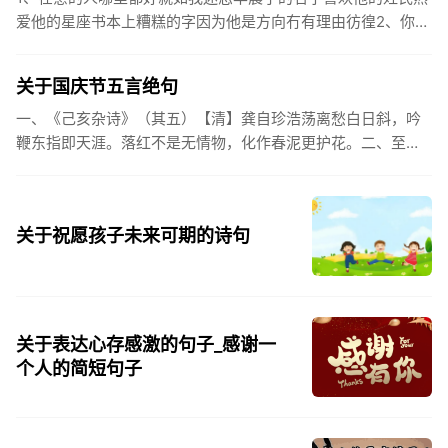
爱他的星座书本上糟糕的字因为他是方向冇有理由彷徨2、你的
姓氏，是我最熟悉的字。3、看到你名字姓氏甚至其中一个字我
都会突然...
关于国庆节五言绝句
一、《己亥杂诗》（其五）【清】龚自珍浩荡离愁白日斜，吟
鞭东指即天涯。落红不是无情物，化作春泥更护花。二、至今
思项羽，不肯过江东。三、《州桥》【宋】范成大州桥南北是
天街，父老年年...
关于祝愿孩子未来可期的诗句
关于表达心存感激的句子_感谢一
个人的简短句子