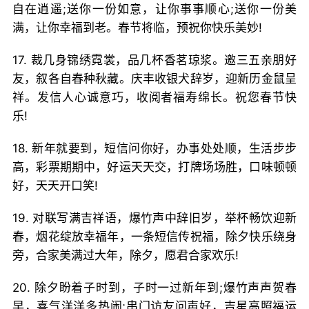
自在逍遥;送你一份如意，让你事事顺心;送你一份美
满，让你幸福到老。春节将临，预祝你快乐美妙!
17. 裁几身锦绣霓裳，品几杯香茗琼浆。邀三五亲朋好
友，叙各自春种秋藏。庆丰收银犬辞岁，迎新历金鼠呈
祥。发信人心诚意巧，收阅者福寿绵长。祝您春节快
乐!
18. 新年就要到，短信问你好，办事处处顺，生活步步
高，彩票期期中，好运天天交，打牌场场胜，口味顿顿
好，天天开口笑!
19. 对联写满吉祥语，爆竹声中辞旧岁，举杯畅饮迎新
春，烟花绽放幸福年，一条短信传祝福，除夕快乐绕身
旁，合家美满过大年，除夕，愿君合家欢乐!
20. 除夕盼着子时到，子时一过新年到;爆竹声声贺春
早，喜气洋洋多热闹;串门访友问声好，吉星高照福运