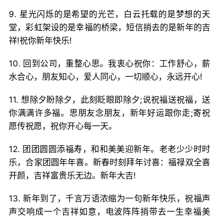
9. 星光闪烁的是希望的光芒，白云托载的是梦想的天
堂，彩虹架设的是幸福的桥梁，短信捎去的是新年的吉
祥!祝你新年快乐!
10. 回到公司，重整心思。我衷心祝你：工作舒心，薪
水合心，朋友知心，爱人同心，一切顺心，永远开心!
11. 想除夕盼除夕，此刻眨眼即除夕;说祝福送祝福，送
你满满许多福。思朋友念朋友，新年好运跟你走;寄祝
愿传祝愿，祝你开心每一天。
12. 团团圆圆添福寿，和和美美迎新年。老老少少时时
乐，合家团圆年年喜。新春时刻拜年讨喜：福禄双全喜
开颜，吉祥富贵乐无边。新年大吉!
13. 新年到了，千言万语浓缩为一句新年快乐，祝福声
声交响成一个吉祥如意，电波阵阵捎带去一生幸福美