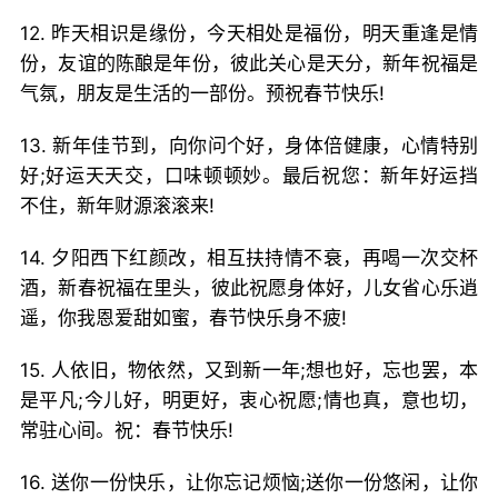
12. 昨天相识是缘份，今天相处是福份，明天重逢是情
份，友谊的陈酿是年份，彼此关心是天分，新年祝福是
气氛，朋友是生活的一部份。预祝春节快乐!
13. 新年佳节到，向你问个好，身体倍健康，心情特别
好;好运天天交，口味顿顿妙。最后祝您：新年好运挡
不住，新年财源滚滚来!
14. 夕阳西下红颜改，相互扶持情不衰，再喝一次交杯
酒，新春祝福在里头，彼此祝愿身体好，儿女省心乐逍
遥，你我恩爱甜如蜜，春节快乐身不疲!
15. 人依旧，物依然，又到新一年;想也好，忘也罢，本
是平凡;今儿好，明更好，衷心祝愿;情也真，意也切，
常驻心间。祝：春节快乐!
16. 送你一份快乐，让你忘记烦恼;送你一份悠闲，让你