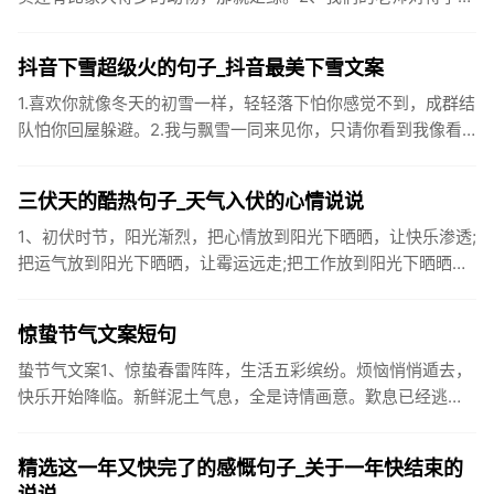
很温柔，对待学生的学习却很严厉。3、松鼠的叫声很响亮，比
黄鼠狼的...
抖音下雪超级火的句子_抖音最美下雪文案
1.喜欢你就像冬天的初雪一样，轻轻落下怕你感觉不到，成群结
队怕你回屋躲避。2.我与飘雪一同来见你，只请你看到我像看
到雪一样惊喜3.坐标武汉！今天也下了好大的雪！4.下雪的时
候你...
三伏天的酷热句子_天气入伏的心情说说
1、初伏时节，阳光渐烈，把心情放到阳光下晒晒，让快乐渗透;
把运气放到阳光下晒晒，让霉运远走;把工作放到阳光下晒晒，
让成功保留。2、现在的天气，自来水可以直接泡方便麵！3、
伏之后...
惊蛰节气文案短句
蛰节气文案1、惊蛰春雷阵阵，生活五彩缤纷。烦恼悄悄遁去，
快乐开始降临。新鲜泥土气息，全是诗情画意。歎息已经逃
逸，安康不离不弃。惊蛰必有惊喜，好运天天爱你!2、惊蛰
到，阳光绕，晒...
精选这一年又快完了的感慨句子_关于一年快结束的