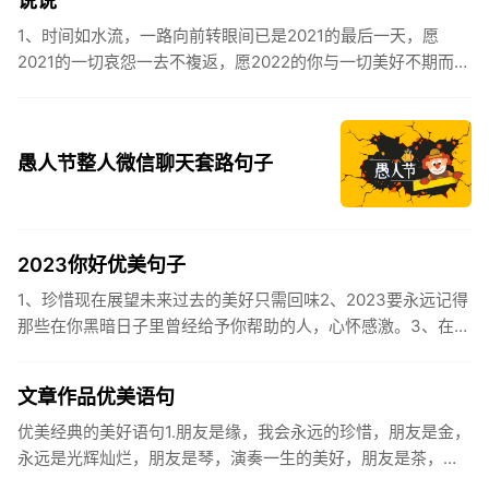
说说
1、时间如水流，一路向前转眼间已是2021的最后一天，愿
2021的一切哀怨一去不複返，愿2022的你与一切美好不期而
遇。2、认认真真过好2021年仅有的这几天，然后调整好心态
迎...
愚人节整人微信聊天套路句子
2023你好优美句子
1、珍惜现在展望未来过去的美好只需回味2、2023要永远记得
那些在你黑暗日子里曾经给予你帮助的人，心怀感激。3、在苦
也要坚持，在累也要拼搏。再见了，2023年!你好，2023年...
文章作品优美语句
优美经典的美好语句1.朋友是缘，我会永远的珍惜，朋友是金，
永远是光辉灿烂，朋友是琴，演奏一生的美好，朋友是茶，品
味一生的清香，朋友是笔，写岀一生的幸福，朋友是歌，唱岀