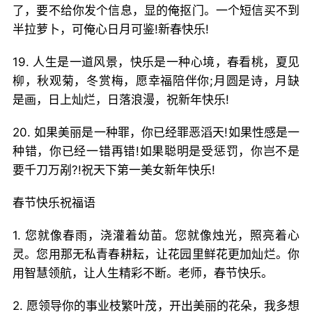
了，要不给你发个信息，显的俺抠门。一个短信买不到
半拉萝卜，可俺心日月可鉴!新春快乐!
19. 人生是一道风景，快乐是一种心境，春看桃，夏见
柳，秋观菊，冬赏梅，愿幸福陪伴你;月圆是诗，月缺
是画，日上灿烂，日落浪漫，祝新年快乐!
20. 如果美丽是一种罪，你已经罪恶滔天!如果性感是一
种错，你已经一错再错!如果聪明是受惩罚，你岂不是
要千刀万剐?!祝天下第一美女新年快乐!
春节快乐祝福语
1. 您就像春雨，浇灌着幼苗。您就像烛光，照亮着心
灵。您用那无私青春耕耘，让花园里鲜花更加灿烂。你
用智慧领航，让人生精彩不断。老师，春节快乐。
2. 愿领导你的事业枝繁叶茂，开出美丽的花朵，我多想