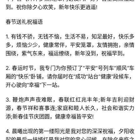
到。祝你除夕心欢笑，新年快乐更逍遥!
春节送礼祝福语
1. 有钱不骄，无钱不恼，生活不易，知足最好，快乐多
多，烦恼少少，健康常伴，平安笼罩，友情拥抱，亲情
围绕，紫气东来，福运缭绕，新年没到，祝福早到。
2. 春运时节，我专门为你预订了“平安”号列车“顺风”车
厢的“快乐”卧铺，请你届时在“成功”站台“健康”段候车，
开心驶向“幸福”下一站。
3. 鞭炮声声夜难眠，春联红红兆丰年;新年吉利迎财
源，春节祥和喜事连;家庭和睦人长久，社会和谐实力
添;新春佳节庆团圆，健康幸福皆平安!
4. 晨曦出现的第一缕阳光是我对您的深深祝福，夕阳收
起的最后一抹嫣红是我对您的忠心问候。在除夕来临之