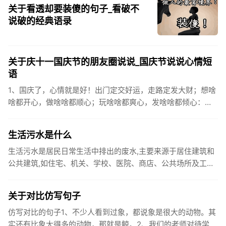
关于看透却要装傻的句子_看破不
说破的经典语录
关于庆十一国庆节的朋友圈说说_国庆节说说心情短
语
1、国庆了，心情就是好！出门定交好运，走路定发大财；想啥
啥都开心，做啥啥都顺心；玩啥啥都爽心，发啥啥都倾心：祝
你国庆开怀，乐的合不拢嘴哦！2、张灯结彩喜气浓，欢天喜地
笑开颜;华...
生活污水是什么
生活污水是居民日常生活中排出的废水,主要来源于居住建筑和
公共建筑,如住宅、机关、学校、医院、商店、公共场所及工业
企业卫生间等。生活污水所含的污染物主要是有机物（如蛋白
质、碳水化...
关于对比仿写句子
仿写对比的句子1、不少人看到过象，都说象是很大的动物。其
实还有比象大得多的动物，那就是鲸。2、我们的老师对待学生