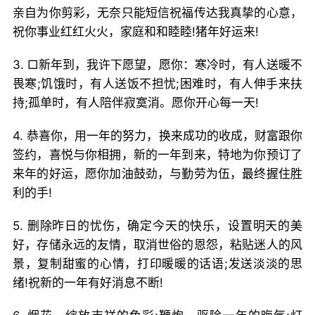
亲自为你剪彩，无奈只能短信祝福传达我真挚的心意，
祝你事业红红火火，家庭和和睦睦!猪年好运来!
3. □新年到，我许下愿望，愿你：寒冷时，有人送暖不
畏寒;饥饿时，有人送饭不担忧;困难时，有人伸手来扶
持;孤单时，有人陪伴寂寞消。愿你开心每一天!
4. 恭喜你，用一年的努力，换来成功的收成，财富跟你
签约，喜悦与你相拥，新的一年到来，特地为你预订了
来年的好运，愿你加油鼓劲，与勤劳为伍，最终握住胜
利的手!
5. 删除昨日的忧伤，确定今天的快乐，设置明天的美
好，存储永远的友情，取消世俗的恩怨，粘贴迷人的风
景，复制甜蜜的心情，打印暖暖的话语;发送淡淡的思
绪!祝新的一年有好消息不断!