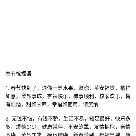
春节祝福语
1. 春节快到了，送你一篮水果，愿你：苹安福贵，橘祥
如意，梨想事成，杏福快乐，柿事顺利，核家欢乐，梅
有烦恼，甜如甘蔗，幸福如葡萄，请笑纳!
2. 无钱不恼，有钱不骄，生活不易，知足最好，快乐多
多，烦恼少少，健康常伴，平安笼罩，友情拥抱，亲情
围绕，紫气东来，福运缭绕，新春没到，祝福早到。新