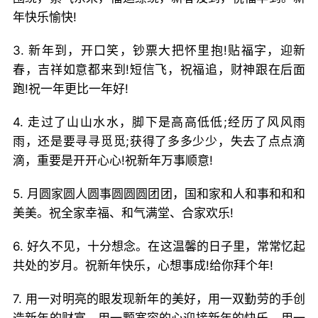
年快乐愉快!
3. 新年到，开口笑，钞票大把怀里抱!贴福字，迎新
春，吉祥如意都来到!短信飞，祝福追，财神跟在后面
跑!祝一年更比一年好!
4. 走过了山山水水，脚下是高高低低;经历了风风雨
雨，还是要寻寻觅觅;获得了多多少少，失去了点点滴
滴，重要是开开心心!祝新年万事顺意!
5. 月圆家圆人圆事圆圆圆团团，国和家和人和事和和和
美美。祝全家幸福、和气满堂、合家欢乐!
6. 好久不见，十分想念。在这温馨的日子里，常常忆起
共处的岁月。祝新年快乐，心想事成!给你拜个年!
7. 用一对明亮的眼发现新年的美好，用一双勤劳的手创