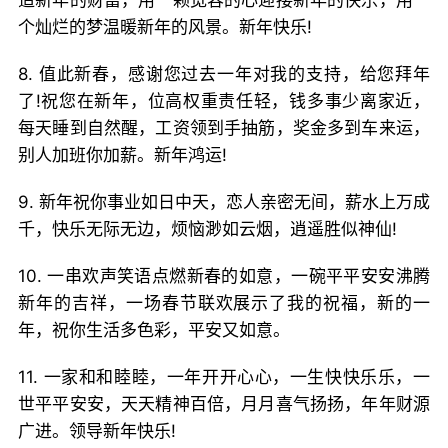
造新年的财富，用一颗宽容的心迎接新年的快乐，用一
个灿烂的梦温暖新年的风景。新年快乐!
8. 值此新春，感谢您过去一年对我的支持，给您拜年
了!祝您在新年，位高权重责任轻，钱多事少离家近，
每天睡到自然醒，工资领到手抽筋，奖金多到车来运，
别人加班你加薪。新年鸿运!
9. 新年祝你事业如日中天，恋人亲密无间，薪水上万成
千，快乐无际无边，烦恼渺如云烟，逍遥胜似神仙!
10. 一串欢声笑语点燃新春的如意，一碗平平安安沸腾
新年的吉祥，一场春节联欢展示了我的祝福，新的一
年，祝你生活多色彩，平安又如意。
11. 一家和和睦睦，一年开开心心，一生快快乐乐，一
世平平安安，天天精神百倍，月月喜气扬扬，年年财源
广进。领导新年快乐!