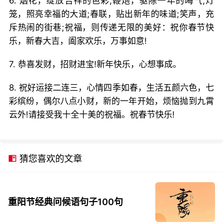
6. 烟花，绽放吉祥的色彩;鞭炮，驱除一年的晦气;灯
笼，照亮幸福的大道;春联，贴出新年的味道;笑声，充
斥热闹的街巷;祝福，则传递无限的美好：祝你春节快
乐，新春大吉，阖家欢乐，万事如意!
7. 恭喜发财，招财进宝!新年快乐，心想事成。
8. 祝好运接二连三，心情四季如春，生活五颜六色，七
彩缤纷，偶尔八点小财，新的一年开始，烦恼抛到九霄
云外!请接受我十全十美的祝福。祝春节快乐!
猜您喜欢的文章
重阳节经典问候语句子100句