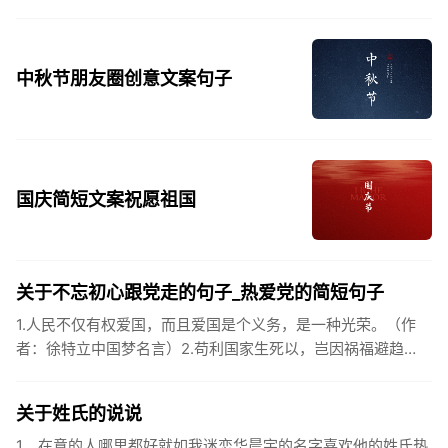
中秋节朋友圈创意文案句子
国庆简短文案祝愿祖国
关于不忘初心跟党走的句子_热爱党的简短句子
1.人民不仅有权爱国，而且爱国是个义务，是一种光荣。（作
者：徐特立中国梦名言）2.苟利国家生死以，岂因祸福避趋
之。（作者：林则徐）3.不忘初心跟党走，走进祖国的壮美山
河。4.和...
关于姓氏的说说
1、在意的人哪里都好就如我迷恋华晨宇的名字喜欢他的姓氏热