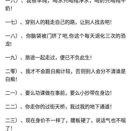
一六）、我很单纯，喝水只喝纯净水，喝奶只喝纯牛
奶！
一七）、穿别人的鞋走自己的路，让别人找去吧！
一八）、你脑袋被门挤了吧,你这个每天退化三次的恐
龙!
一九）、旅途一起走过，便已不负此生！
二零）、我才不会跟白痴计较，否则别人会分不清谁是
白痴！
二一）、要么功课做在事前，要么小抄带在身边！
二二）、你走你的过街天桥，我过我的地下通道！
二三）、现在身价不一样了，腰板硬了，说话气也不喘
了！