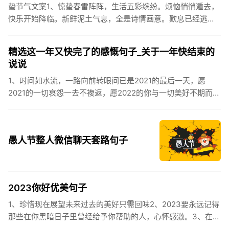
蛰节气文案1、惊蛰春雷阵阵，生活五彩缤纷。烦恼悄悄遁去，
快乐开始降临。新鲜泥土气息，全是诗情画意。歎息已经逃
逸，安康不离不弃。惊蛰必有惊喜，好运天天爱你!2、惊蛰
到，阳光绕，晒...
精选这一年又快完了的感慨句子_关于一年快结束的
说说
1、时间如水流，一路向前转眼间已是2021的最后一天，愿
2021的一切哀怨一去不複返，愿2022的你与一切美好不期而
遇。2、认认真真过好2021年仅有的这几天，然后调整好心态
迎...
愚人节整人微信聊天套路句子
2023你好优美句子
1、珍惜现在展望未来过去的美好只需回味2、2023要永远记得
那些在你黑暗日子里曾经给予你帮助的人，心怀感激。3、在苦
也要坚持，在累也要拼搏。再见了，2023年!你好，2023年...