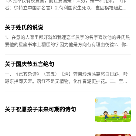
1.人民不仅有权爱国，而且爱国是个义务，是一种光荣。（作
者：徐特立中国梦名言）2.苟利国家生死以，岂因祸福避趋
之。（作者：林则徐）3.不忘初心跟党走，走进祖国的壮美山
河。4.和...
关于姓氏的说说
1、在意的人哪里都好就如我迷恋华晨宇的名字喜欢他的姓氏热
爱他的星座书本上糟糕的字因为他是方向冇有理由彷徨2、你的
姓氏，是我最熟悉的字。3、看到你名字姓氏甚至其中一个字我
都会突然...
关于国庆节五言绝句
一、《己亥杂诗》（其五）【清】龚自珍浩荡离愁白日斜，吟
鞭东指即天涯。落红不是无情物，化作春泥更护花。二、至今
思项羽，不肯过江东。三、《州桥》【宋】范成大州桥南北是
天街，父老年年...
关于祝愿孩子未来可期的诗句