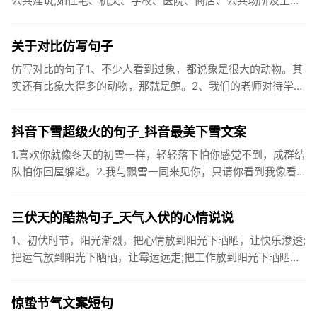
公共建筑,如住宅、机关、学校、医院、商店、公共场所及工业
企业卫生间等。生活污水所含的污染物主要是有机物（如蛋白
质、碳水化...
关于对比仿写句子
仿写对比的句子1、不少人看到过象，都说象是很大的动物。其
实还有比象大得多的动物，那就是鲸。2、我们的老师对待学生
很温柔，对待学生的学习却很严厉。3、松鼠的叫声很响亮，比
黄鼠狼的...
抖音下雪超级火的句子_抖音最美下雪文案
1.喜欢你就像冬天的初雪一样，轻轻落下怕你感觉不到，成群结
队怕你回屋躲避。2.我与飘雪一同来见你，只请你看到我像看
到雪一样惊喜3.坐标武汉！今天也下了好大的雪！4.下雪的时
候你...
三伏天的酷热句子_天气入伏的心情说说
1、初伏时节，阳光渐烈，把心情放到阳光下晒晒，让快乐渗透;
把运气放到阳光下晒晒，让霉运远走;把工作放到阳光下晒晒，
让成功保留。2、现在的天气，自来水可以直接泡方便麵！3、
伏之后...
惊蛰节气文案短句