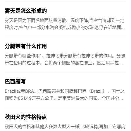
上铅和锡的氧化...
雾天是怎么形成的
雾天是因为下雨后地面热量消散、温度下降,当空气冷却到一定
程度时,空气中一部分水汽会凝结成微小的水珠,悬浮在近地面的
空气层里,山里如果没有风,悬浮的小水珠不易扩散,就形成了
雾。雾...
分腿带有什么作用
分腿带有哪些作用1、拉伸韧带分腿带有拉伸韧带的作用。分腿
带在使用的过程中，会将两个绕圈的套在腿上，然后用手拉扯
另外一根绳子，控制绳圈向两边拉动，从而拉伸韧带。2、减肥
瘦腿分腿带...
巴西缩写
Brazil或者BRA。巴西联邦共和国简称巴西（Brazil），国土总
面积为851.49万平方公里，是南美洲最大的国家，全国共分为
26个州和1个联邦区，巴西原为印第安人居住地。...
秋田犬的性格特点
秋田犬的性格和其他大多数大型犬一样,比较沉稳,再加上它那庞