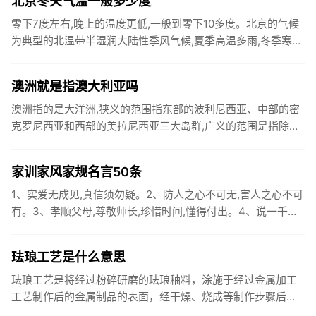
北京冬天气温一般多少度
零下7度左右,晚上的温度更低,一般到零下10多度。北京的气候
为典型的北温带半湿润大陆性季风气候,夏季高温多雨,冬季寒冷
干燥,春、秋短促。全年无霜期180～200天,西部山区较短...
澳洲就是指澳大利亚吗
澳洲指的是大洋洲,狭义的范围指东部的波利尼西亚、中部的密
克罗尼西亚和西部的美拉尼西亚三大岛群,广义的范围是指除上
述三大岛群外,还包括澳大利亚、新西兰和新几内亚岛（伊里安
岛）等。...
家训家风家规名言50条
1、实爱无成见,真信须勿疑。2、防人之心不可无,害人之心不可
有。3、孝顺父母,尊敬师长,珍惜时间,懂得付出。4、说一千道
一万,不如踏踏实实干。5、少年不知勤学苦,老来方悔读书迟...
珐琅工艺是什么意思
珐琅工艺是将经过粉碎研磨的珐琅釉料，涂施于经过金属加工
工艺制作后的金属制品的表面，经干燥、烧成等制作步骤后，
所得到的复合性工艺品。常用石英、长石、硝石和碳酸钠等加