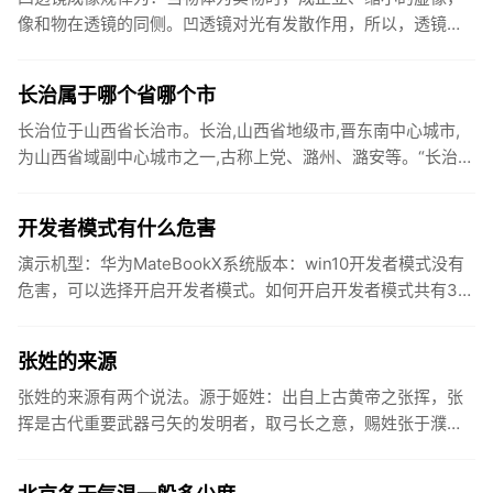
像和物在透镜的同侧。凹透镜对光有发散作用，所以，透镜又
叫做发散透镜，负球透镜。成像规律相当于我们的近视眼镜。
物体放在焦点之...
长治属于哪个省哪个市
长治位于山西省长治市。长治,山西省地级市,晋东南中心城市,
为山西省域副中心城市之一,古称上党、潞州、潞安等。“长治”
原为潞安府府治所在县名,得名于明嘉靖八年（公元1529年）,...
开发者模式有什么危害
演示机型：华为MateBookX系统版本：win10开发者模式没有
危害，可以选择开启开发者模式。如何开启开发者模式共有3
步，以下是华为MateBookX中开启开发者模式的具体操...
张姓的来源
张姓的来源有两个说法。源于姬姓：出自上古黄帝之张挥，张
挥是古代重要武器弓矢的发明者，取弓长之意，赐姓张于濮
阳，属于以官职称谓为氏。出自黄帝姬姓的后代，属于以字为
氏。源于改姓：出...