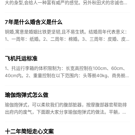
大的身型,会给人一种富有威严的感觉。另外秋田犬的忠诚也是
久经考验的,会坚决执行主人的命令。而过度的勇敢常使人类认
为它是...
7年是什么婚含义是什么
铜婚,寓意是婚姻比铁更坚韧,且不易生锈。结婚周年代表意义：
1、一周年：纸婚。2、二周年：棉婚。3、三周年：皮婚、皮革
婚。4、四周年：毅婚、花果婚。5、五周年：木婚。 6、六周
年...
飞机托运标准
1、托运行李箱的体积限制为：长宽高控制在100cm、60cm、
40cm内。2、重量控制在以下范围内：头等舱40kg、商务舱
30kg、经济舱20kg。3、行李内不要携带易燃、易爆...
瑜伽炮弹式怎么做
瑜伽炮弹式，可以柔软我们的腹部脏器，按摩腹部器官帮助排
出府内的废气，下面跟大家分享瑜伽炮弹式的做法。平躺，将
双脚脚尖回勾吸气。屈右膝将右膝盖收回胸部下方。双手食指
相扣去环抱小腿...
十二年简短走心文案