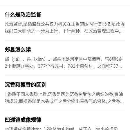
什么是政治监督
政治监督,是指监督公共权力机关在正当范围内行使职权,是政协
组织三大职能之一,分为上行、下行两种。在政治管理过程中,为
保证社会公共权力机关在所担负的职权的正当范围内和轨道上
运行,...
郏县怎么读
郏（jiá）、县（xiàn）。郏县地处河南省中部偏西，辖8镇5乡
2个街道办事处，377个行政村，782个自然村，总面积737平
方公里。1955年，毛泽东主席为郏县写下光辉批示：...
沉香和檀香的区别
1.香质不同从香质上看,沉香是因为沉香树受伤之后结的香,有油
脂成分,而檀香就是木头成年之后分泌出带香气的液体,之后香气
遍布木头全身。2.香味不同从香味上看,沉香的香气不是那么
明...
凹透镜成像规律
凹透镜成像规律为：当物体为实物时，成正立、缩小的虚像，