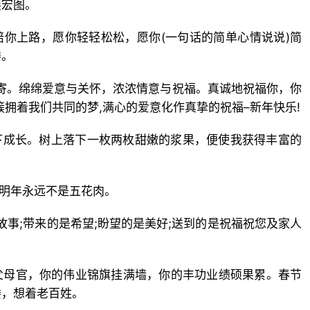
展宏图。
陪你上路，愿你轻轻松松，愿你(一句话的简单心情说说)简
喽。
相寄。绵绵爱意与关怀，浓浓情意与祝福。真诚地祝福你，你
簇拥着我们共同的梦,满心的爱意化作真挚的祝福–新年快乐!
下成长。树上落下一枚两枚甜嫩的浆果，便使我获得丰富的
年明年永远不是五花肉。
是故事;带来的是希望;盼望的是美好;送到的是祝福祝您及家人
父母官，你的伟业锦旗挂满墙，你的丰功业绩硕果累。春节
楼，想着老百姓。