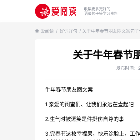
收集更多更好的
语录句子等学习资料
爱阅读
/
好词好句
/ 关于牛年春节朋友圈文案句子说
关于牛年春节朋
发布时间：202
牛年春节朋友圈文案
1.亲爱的闺蜜们、让我们永远在壹起吧
2.生气时被逗笑是件挺伤自尊的事
3.完春节这枚幸福果，快乐涂脸上，工