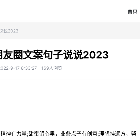
首页
说2023
友圈文案句子说说2023
2-9-17 8:33:27
169人浏览
作精神有力量;甜蜜留心里，业务点子有创意;理想挂远方，努