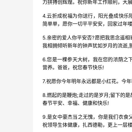
力拼搏创辉煌。祝你新年工作顺利，大
4.云折成祝福为你送行，阳光叠成快乐
简单单，愿你一切平平安安，回家过年
5.亲密的爱人你平安否?愿把我思念遥
我相拥倾听新年的钟声犹如岁月的流逝,
6.您是一棵参天大树，我在您的浓荫之
营养。爸爸，祝您春节快乐!
7.祝愿你今年明年永远都是小红花。今
8.燃起的是鞭炮;走过的是岁月;留下的
春节平安、幸福、健康和快乐!
9.是女中豪杰当之无愧，你是我们衣食
祝领导生体健康，扎西德勒，更上一层