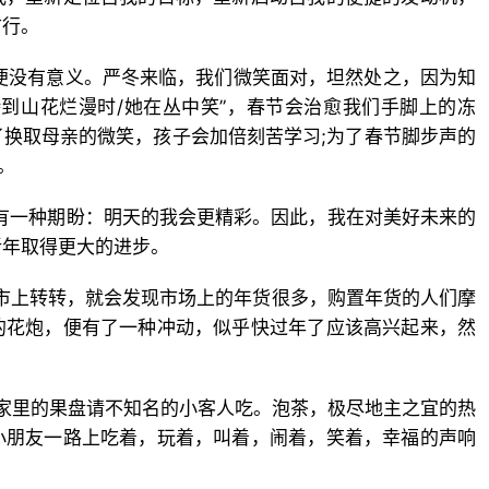
前行。
生便没有意义。严冬来临，我们微笑面对，坦然处之，因为知
到山花烂漫时/她在丛中笑”，春节会治愈我们手脚上的冻
换取母亲的微笑，孩子会加倍刻苦学习;为了春节脚步声的
。
会有一种期盼：明天的我会更精彩。因此，我在对美好未来的
新年取得更大的进步。
集市上转转，就会发现市场上的年货很多，购置年货的人们摩
的花炮，便有了一种冲动，似乎快过年了应该高兴起来，然
。
己家里的果盘请不知名的小客人吃。泡茶，极尽地主之宜的热
小朋友一路上吃着，玩着，叫着，闹着，笑着，幸福的声响