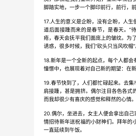
脚踏实地，一步一个脚印前行，前行，
17.人生的意义是企盼，没有企盼，人
道后面接踵而来的是春节，是春天。“待
疮，春天会抚平我们面庞上的皱纹。为了
诱惑，很多时候，我们“砍头只当风吹帽”
18.新年是一个全新的起点，每个人都
憧憬中，也展现着对自己新的期望：在
19.春节快到了，人们都忙碌起来。去
肩接踵，甚是拥挤。偶尔注目各色各式
而我却很少有喜庆的感觉和释然的心情
20.偶尔，坐进去，女主人便会拿出自
情招待新年送祝福的小财神们。拜年的
一直延续到午饭。