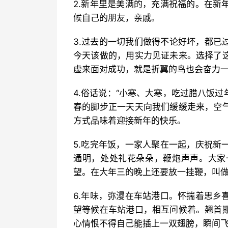
2.新年里是美满的，充满祝福的。在新
候自己的朋友，亲戚。
3.过去的一切我们做得不论好坏，都已
今天该做的，用实力见证未来。选择了
虚来面对成功，就是折翼的鸟也会奋力
4.俗话说：“小寒、大寒，吃过腊八饭
春的脚步正一天天向我们缓缓走来，空
方式品味着迎接新年的快乐。
5.吃完年饭，一家人聚在一起，庆祝新
通明，处处礼花朵朵，鞭炮声声。大家
望。在大年三的晚上还要放一挂鞭，叫做
6.年味，弥漫在车站港口。怀揣着思乡
望等候在车站港口，相互问候着。翘首
心情恨不得自己能插上一双翅膀，瞬间