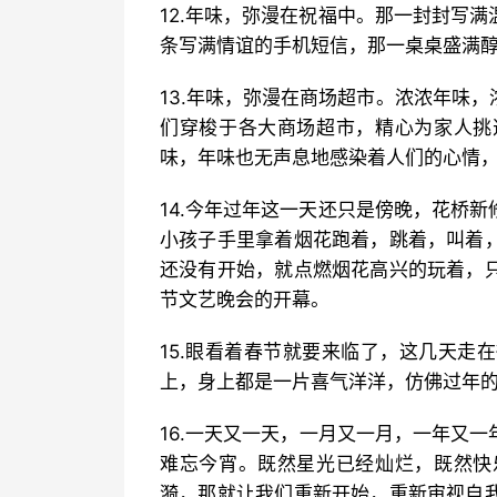
12.年味，弥漫在祝福中。那一封封写
条写满情谊的手机短信，那一桌桌盛满
13.年味，弥漫在商场超市。浓浓年味
们穿梭于各大商场超市，精心为家人挑
味，年味也无声息地感染着人们的心情
14.今年过年这一天还只是傍晚，花桥
小孩子手里拿着烟花跑着，跳着，叫着
还没有开始，就点燃烟花高兴的玩着，
节文艺晚会的开幕。
15.眼看着春节就要来临了，这几天走
上，身上都是一片喜气洋洋，仿佛过年
16.一天又一天，一月又一月，一年又
难忘今宵。既然星光已经灿烂，既然快
漪，那就让我们重新开始，重新审视自