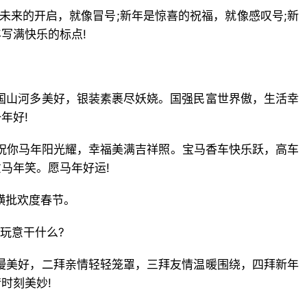
是未来的开启，就像冒号;新年是惊喜的祝福，就像感叹号;新
写满快乐的标点!
祖国山河多美好，银装素裹尽妖娆。国强民富世界傲，生活幸
年好!
。祝你马年阳光耀，幸福美满吉祥照。宝马香车快乐跃，高车
马年笑。愿马年好运!
横批欢度春节。
那玩意干什么?
浪漫美好，二拜亲情轻轻笼罩，三拜友情温暖围绕，四拜新年
时刻美妙!