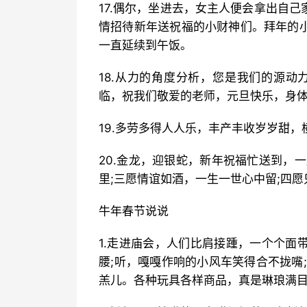
17.偶尔，坐进去，女主人便会拿出自
情招待新年送祝福的小财神们。拜年的
一直延续到午饭。
18.从力的角度分析，您是我们的源动
临，祝我们敬爱的老师，元旦快乐，身体
19.多劳多得人人乐，丰产丰收岁岁甜，
20.金龙，迎银蛇，新年祝福忙送到，
里;三愿情谊如酒，一生一世心中留;四愿
牛年春节说说
1.走进庙会，人们比肩接踵，一个个面
腰;听，嘎嘎作响的小风车笑得合不拢嘴
羔儿。各种玩具各样商品，真是琳琅满