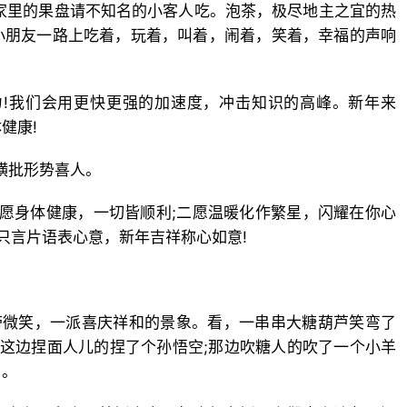
己家里的果盘请不知名的小客人吃。泡茶，极尽地主之宜的热
小朋友一路上吃着，玩着，叫着，闹着，笑着，幸福的声响
力!我们会用更快更强的加速度，冲击知识的高峰。新年来
健康!
横批形势喜人。
一愿身体健康，一切皆顺利;二愿温暖化作繁星，闪耀在你心
只言片语表心意，新年吉祥称心如意!
带微笑，一派喜庆祥和的景象。看，一串串大糖葫芦笑弯了
;这边捏面人儿的捏了个孙悟空;那边吹糖人的吹了一个小羊
目。