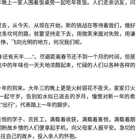
年晚上一家人围着饭桌旁一起吃年夜饭。人们走亲访友，问
过去，从今天、从现在开始，新的挑战在等待着我们，做好
这条坎坷的路，就要坚持走下去，用微笑来面对失败，用谦
一挣，飞向光明的地方，何况我们呢。
过年还有天半……”。尽避距离春节还不到一个月的时间，但是
气中的年味也一天天地浓醇起来，忙碌的人们以各种各样的
一年的到来。大年三的晚上更是火树银花不夜天，家家灯火
一起守岁，告别如水似已逝去的岁月，憧憬对新一年的希
“出行”，代表踏上一年的脚步。
喜悦的学子、农民工，满载着收获，满载着喜悦，满载着期
期盼故乡情的人们便拿起手机，向父母家人报平安。急切的
飞往自己的故乡，投入亲人的怀抱。