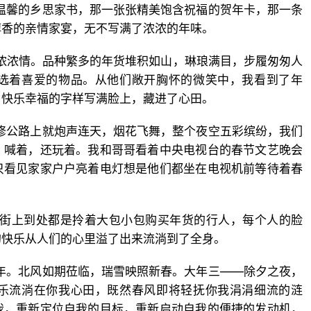
满温馨的乡思家书，那一张张精美饱含祝福的贺年卡，那一条
醇香的亲情家宴，无不写满了浓浓的年味。
，浓浓情。品种繁多的年货堆积如山，琳琅满目，步履匆匆人
选着喜爱的物品。从他们敞开胸怀的微笑中，我看到了年
，快乐幸福的字样写满脸上，藏进了心田。
新修公路上就炮声连天，烟花飞舞，整个夜空五彩缤纷，我们
，喊着，还玩着。我和哥哥看着中央电视台的春节文艺晚会
只看见家家户户亮着电灯想是他们都坐在电视机前等待着春
在街上到处都是拎着大包小包购买年货的行人，每个人的脸
的快乐从人们的心里溢了出来流淌到了全身。
一年。北风如期莅临，瑞雪映照新春。大年三——除夕之夜，
乐流淌在你我心田，既然春风即将轻抚你我涓涓细流的涟
我，重新定位自我的目标，重新启动自我的便捷的发动机，