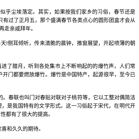
心里似乎尘埃落定。其实，如果按我们家乡的习俗，春节还是
乡，只有过了正月五，那个盛满春节各类点心的圆形团盒才会从
不再走亲戚拜年。
春天!侧耳倾听，传来清脆的晨钟，推窗展望，开起喷薄的朝
当进了腊月，听到各处集市上不断响起的的爆竹声，人们常
户开门都要燃放爆竹。爆竹是中国特产，起源很早，至今已
要的。春联也叫门对春贴对联对子桃符等，它以工整对偶简洁
望，是我国特有的文学形式。这一习俗起于宋代，在明代开
术性都有了很大的提高。
欣喜和久久的期待。