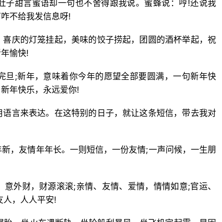
肚子甜言蜜语却一句也不舍得跟我说。蜜蜂说：哼!还说我
咋不给我发信息呀!
，喜庆的灯笼挂起，美味的饺子捞起，团圆的酒杯举起，祝
年愉快!
完旦;新年，意味着你今年的愿望全部要圆满，一句新年快
新年快乐，永远爱你!
用语言来表达。在这特别的日子，就让这条短信，带去我对
年新，友情年年长。一则短信，一份友情;一声问候，一生朋
、意外财，财源滚滚;亲情、友情、爱情，情情如意;官运、
友人，人人平安!