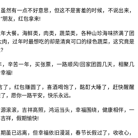
，虽然有一点不好意思，但这不是害羞的时候，不说出来，
“朋友，红包拿来!
过年大餐。海鲜类，肉类，蔬菜类，各种山珍海味挤满了团
大肉，过年时最想吃的却是清爽可口的绿色蔬菜，这究竟是
?
年，辛苦一年，买张票，一路顺风!回家团圆几天，相聚几
幸福!
言了，红包赚圆了，喜酒喝饱了，酩酊大睡了，赶快醒醒
程了，愿你一路平安，快乐永远。
财源滚滚，吉祥高照，鸿运当头，幸福围绕，健康相伴，一
吉祥，假期愉快!
假期虽已远离，但幸福依旧漫涎，春节长假过了，收收心，