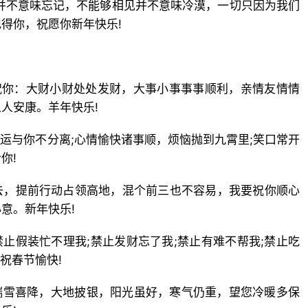
并不意味忘记，不能够相见并不意味冷漠，一切只因为我们
得你，祝愿你新年快乐!
祝你：大财小财处处发财，大事小事事事顺利，亲情友情情
人安康。羊年快乐!
好运与你不分离;心情愉快诸事顺，烦恼抛到九霄里;笑口常开
你!
去，提前行动占领高地，混个前三也不容易，我要祝你顺心
意。新年快乐!
禁止假装忙不理我;禁止发财忘了我;禁止有难不帮我;禁止吃
祝春节愉快!
瑞雪喜降，大地披银，阳光虽好，寒气仍重，望您冷暖多保