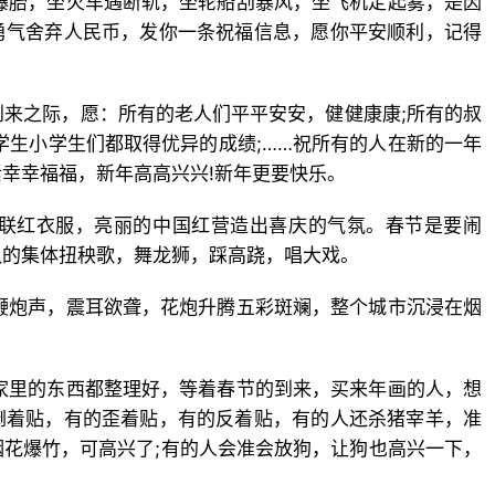
爆胎，坐火车遇断轨，坐轮船刮暴风，坐飞机定起雾，是因
勇气舍弃人民币，发你一条祝福信息，愿你平安顺利，记得
到来之际，愿：所有的老人们平平安安，健健康康;所有的叔
学生小学生们都取得优异的成绩;……祝所有的人在新的一年
幸幸福福，新年高高兴兴!新年更要快乐。
对联红衣服，亮丽的中国红营造出喜庆的气氛。春节是要闹
队的集体扭秧歌，舞龙狮，踩高跷，唱大戏。
鞭炮声，震耳欲聋，花炮升腾五彩斑斓，整个城市沉浸在烟
家里的东西都整理好，等着春节的到来，买来年画的人，想
倒着贴，有的歪着贴，有的反着贴，有的人还杀猪宰羊，准
花爆竹，可高兴了;有的人会准会放狗，让狗也高兴一下，
。