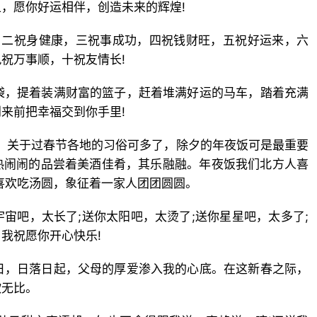
，愿你好运相伴，创造未来的辉煌!
，二祝身健康，三祝事成功，四祝钱财旺，五祝好运来，六
祝万事顺，十祝友情长!
袋，提着装满财富的篮子，赶着堆满好运的马车，踏着充满
来前把幸福交到你手里!
节。关于过春节各地的习俗可多了，除夕的年夜饭可是最重要
热闹闹的品尝着美酒佳肴，其乐融融。年夜饭我们北方人喜
喜欢吃汤圆，象征着一家人团团圆圆。
宇宙吧，太长了;送你太阳吧，太烫了;送你星星吧，太多了;
我祝愿你开心快乐!
日，日落日起，父母的厚爱渗入我的心底。在这新春之际，
欣无比。