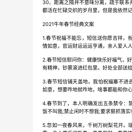
30、距离之隔并不意味分离，疏于联系
都活在忙碌交织的岁月里，但是我依然记
2021牛年春节经典文案
1.春节祝福不能忘，短信送你愿吉祥，
情如意，官运财运运运亨通，亲人爱人人
2.春节短信慰问你：健康快乐好福气，
有精神，钞票滚进红包里。好处全部送给
3.春节短信铺天盖地，我怕祝福塞不进
如意，想要咋地就咋地，啥事都能和你心
4.春节到了，本人明确发出五条禁令：
饭不叫我;禁止闲时不想我;要求狠抓落实!
5.忽如一夜春风来，千树万树梨花开。