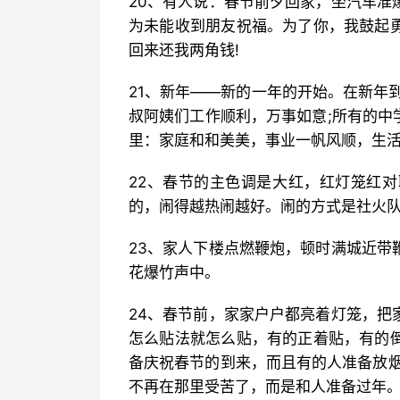
20、有人说：春节前夕回家，坐汽车准
为未能收到朋友祝福。为了你，我鼓起
回来还我两角钱!
21、新年——新的一年的开始。在新年
叔阿姨们工作顺利，万事如意;所有的中
里：家庭和和美美，事业一帆风顺，生活
22、春节的主色调是大红，红灯笼红
的，闹得越热闹越好。闹的方式是社火
23、家人下楼点燃鞭炮，顿时满城近带
花爆竹声中。
24、春节前，家家户户都亮着灯笼，把
怎么贴法就怎么贴，有的正着贴，有的
备庆祝春节的到来，而且有的人准备放烟
不再在那里受苦了，而是和人准备过年