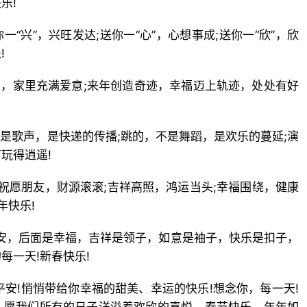
乐!
你一“兴”，兴旺发达;送你一“心”，心想事成;送你一“欣”，欣
!
意，家里充满爱意;来年创造奇迹，幸福迈上轨迹，处处有好
不是歌声，是快递的传播;跳的，不是舞蹈，是欢乐的蔓延;演
玩得逍遥!
;祝愿朋友，财源滚滚;吉祥高照，鸿运当头;幸福围绕，健康
年快乐!
平安，后面是幸福，吉祥是领子，如意是袖子，快乐是扣子，
每一天!新春快乐!
平安!悄悄带给你幸福的甜美、幸运的快乐!想念你，每一天!