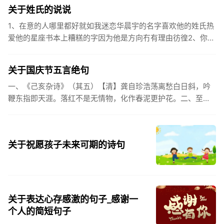
河。4.和...
关于姓氏的说说
1、在意的人哪里都好就如我迷恋华晨宇的名字喜欢他的姓氏热
爱他的星座书本上糟糕的字因为他是方向冇有理由彷徨2、你的
姓氏，是我最熟悉的字。3、看到你名字姓氏甚至其中一个字我
都会突然...
关于国庆节五言绝句
一、《己亥杂诗》（其五）【清】龚自珍浩荡离愁白日斜，吟
鞭东指即天涯。落红不是无情物，化作春泥更护花。二、至今
思项羽，不肯过江东。三、《州桥》【宋】范成大州桥南北是
天街，父老年年...
关于祝愿孩子未来可期的诗句
关于表达心存感激的句子_感谢一
个人的简短句子