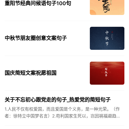
重阳节经典问候语句子100句
中秋节朋友圈创意文案句子
国庆简短文案祝愿祖国
关于不忘初心跟党走的句子_热爱党的简短句子
1.人民不仅有权爱国，而且爱国是个义务，是一种光荣。（作
者：徐特立中国梦名言）2.苟利国家生死以，岂因祸福避趋
之。（作者：林则徐）3.不忘初心跟党走，走进祖国的壮美山