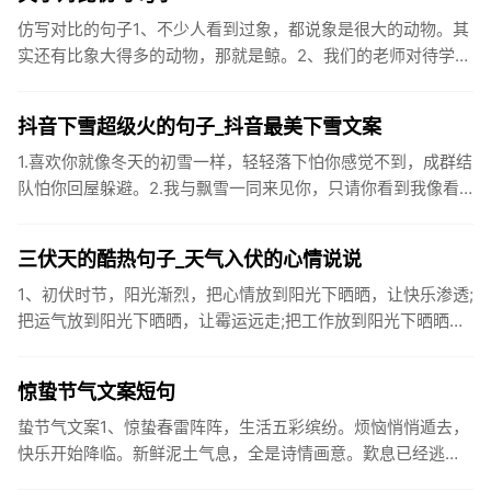
仿写对比的句子1、不少人看到过象，都说象是很大的动物。其
实还有比象大得多的动物，那就是鲸。2、我们的老师对待学生
很温柔，对待学生的学习却很严厉。3、松鼠的叫声很响亮，比
黄鼠狼的...
抖音下雪超级火的句子_抖音最美下雪文案
1.喜欢你就像冬天的初雪一样，轻轻落下怕你感觉不到，成群结
队怕你回屋躲避。2.我与飘雪一同来见你，只请你看到我像看
到雪一样惊喜3.坐标武汉！今天也下了好大的雪！4.下雪的时
候你...
三伏天的酷热句子_天气入伏的心情说说
1、初伏时节，阳光渐烈，把心情放到阳光下晒晒，让快乐渗透;
把运气放到阳光下晒晒，让霉运远走;把工作放到阳光下晒晒，
让成功保留。2、现在的天气，自来水可以直接泡方便麵！3、
伏之后...
惊蛰节气文案短句
蛰节气文案1、惊蛰春雷阵阵，生活五彩缤纷。烦恼悄悄遁去，
快乐开始降临。新鲜泥土气息，全是诗情画意。歎息已经逃
逸，安康不离不弃。惊蛰必有惊喜，好运天天爱你!2、惊蛰