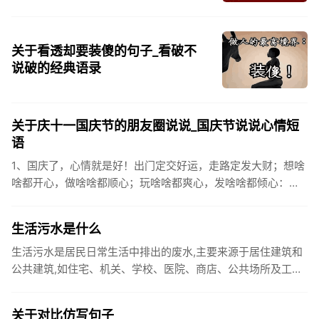
关于看透却要装傻的句子_看破不
说破的经典语录
关于庆十一国庆节的朋友圈说说_国庆节说说心情短
语
1、国庆了，心情就是好！出门定交好运，走路定发大财；想啥
啥都开心，做啥啥都顺心；玩啥啥都爽心，发啥啥都倾心：祝
你国庆开怀，乐的合不拢嘴哦！2、张灯结彩喜气浓，欢天喜地
笑开颜;华...
生活污水是什么
生活污水是居民日常生活中排出的废水,主要来源于居住建筑和
公共建筑,如住宅、机关、学校、医院、商店、公共场所及工业
企业卫生间等。生活污水所含的污染物主要是有机物（如蛋白
质、碳水化...
关于对比仿写句子