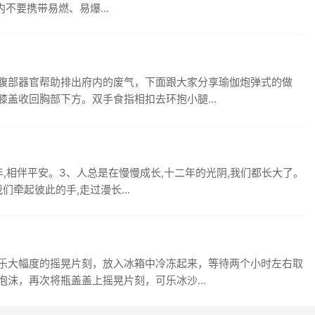
内不要携带易燃、易爆...
腹部器官帮助排出府内的废气，下面跟大家分享瑜伽炮弹式的做
盖收回胸部下方。双手食指相扣去环抱小腿...
年,相伴平安。3、人总是在慢慢成长,十二年的光阴,我们都长大了。
牵起彼此的手,走过漫长...
乐大幅度的摇晃片刻，放入冰箱中冷冻起来，等待两个小时左右取
沫，再次将瓶盖盖上摇晃片刻，可乐冰沙...