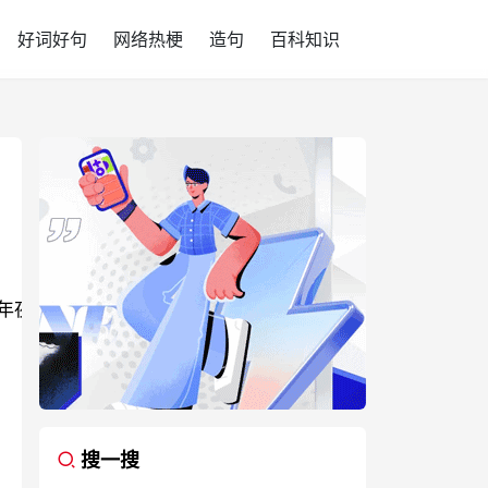
好词好句
网络热梗
造句
百科知识
年夜蠊，美洲年夜蠊醇提与物对癌粗胞有亮隐的抑止做用,对
搜一搜