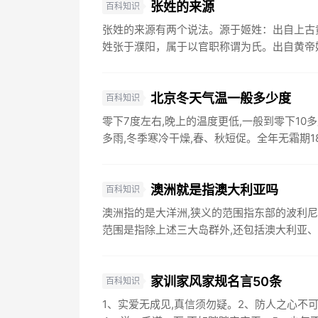
张姓的来源
百科知识
张姓的来源有两个说法。源于姬姓：出自上古
姓张于濮阳，属于以官职称谓为氏。出自黄帝姬
北京冬天气温一般多少度
百科知识
零下7度左右,晚上的温度更低,一般到零下1
多雨,冬季寒冷干燥,春、秋短促。全年无霜期180
澳洲就是指澳大利亚吗
百科知识
澳洲指的是大洋洲,狭义的范围指东部的波利
范围是指除上述三大岛群外,还包括澳大利亚、
家训家风家规名言50条
百科知识
1、实爱无成见,真信须勿疑。2、防人之心不可