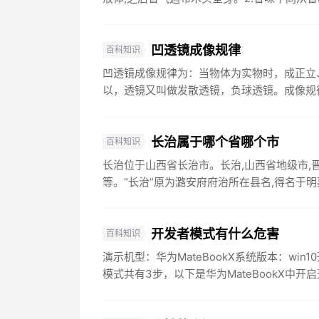
凹透镜成像规律
百科知识
凹透镜成像规律为：当物体为实物时，成正立
以，透镜又叫做发散透镜，负球透镜。成像规律
长治属于哪个省哪个市
百科知识
长治位于山西省长治市。长治,山西省地级市,
等。“长治”原为潞安府府治所在县名,得名于明嘉靖
开发者模式有什么危害
百科知识
演示机型：华为MateBookX系统版本：w
模式共有3步，以下是华为MateBookX中开启