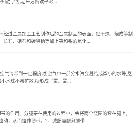
勤学苦,老来方悔读书迟...
于经过金属加工工艺制作后的金属制品的表面，经干燥、烧成等制
长石、硝石和碳酸钠等加上铅和锡的氧化...
空气冷却到一定程度时,空气中一部分水汽会凝结成微小的水珠,悬
小水珠不易扩散,就形成了雾。雾...
韧带的作用。分腿带在使用的过程中，会将两个绕圈的套在腿上，
动，从而拉伸韧带。2、减肥瘦腿分腿带...