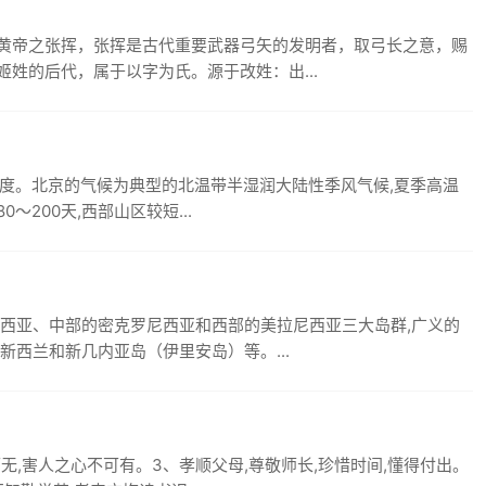
黄帝之张挥，张挥是古代重要武器弓矢的发明者，取弓长之意，赐
姓的后代，属于以字为氏。源于改姓：出...
0多度。北京的气候为典型的北温带半湿润大陆性季风气候,夏季高温
～200天,西部山区较短...
尼西亚、中部的密克罗尼西亚和西部的美拉尼西亚三大岛群,广义的
新西兰和新几内亚岛（伊里安岛）等。...
无,害人之心不可有。3、孝顺父母,尊敬师长,珍惜时间,懂得付出。