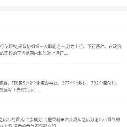
行使职权,是政协组织三大职能之一,分为上行、下行两种。在政治
职权的正当范围内和轨道上运行,...
部偏西，辖8镇5乡2个街道办事处，377个行政村，782个自然村，
郏县写下光辉批示：...
伤之后结的香,有油脂成分,而檀香就是木头成年之后分泌出带香气的
上看,沉香的香气不是那么明...