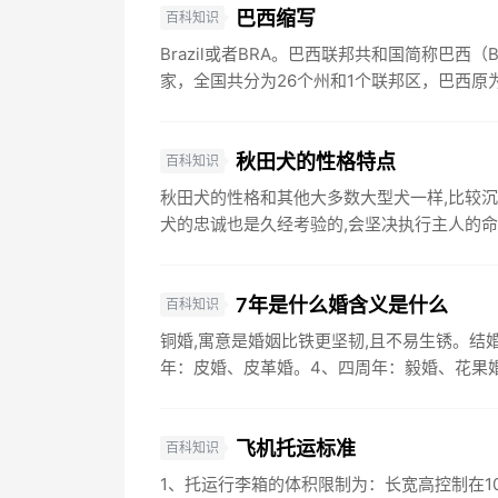
巴西缩写
百科知识
Brazil或者BRA。巴西联邦共和国简称巴西（
家，全国共分为26个州和1个联邦区，巴西原为
秋田犬的性格特点
百科知识
秋田犬的性格和其他大多数大型犬一样,比较沉
犬的忠诚也是久经考验的,会坚决执行主人的命
7年是什么婚含义是什么
百科知识
铜婚,寓意是婚姻比铁更坚韧,且不易生锈。结
年：皮婚、皮革婚。4、四周年：毅婚、花果婚。
飞机托运标准
百科知识
1、托运行李箱的体积限制为：长宽高控制在10