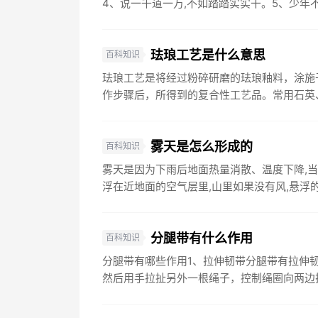
4、说一千道一万,不如踏踏实实干。5、少年不知
珐琅工艺是什么意思
百科知识
珐琅工艺是将经过粉碎研磨的珐琅釉料，涂施
作步骤后，所得到的复合性工艺品。常用石英、
雾天是怎么形成的
百科知识
雾天是因为下雨后地面热量消散、温度下降,当
浮在近地面的空气层里,山里如果没有风,悬浮的
分腿带有什么作用
百科知识
分腿带有哪些作用1、拉伸韧带分腿带有拉伸
然后用手拉扯另外一根绳子，控制绳圈向两边拉