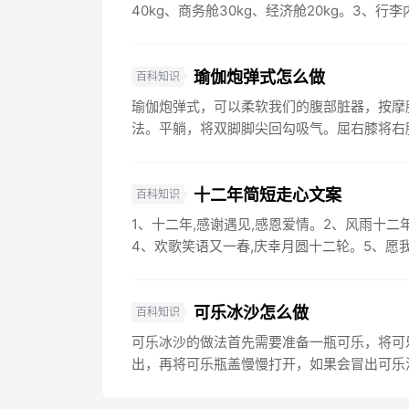
40kg、商务舱30kg、经济舱20kg。3、行李
瑜伽炮弹式怎么做
百科知识
瑜伽炮弹式，可以柔软我们的腹部脏器，按摩
法。平躺，将双脚脚尖回勾吸气。屈右膝将右膝
十二年简短走心文案
百科知识
1、十二年,感谢遇见,感恩爱情。2、风雨十二
4、欢歌笑语又一春,庆幸月圆十二轮。5、愿我们
可乐冰沙怎么做
百科知识
可乐冰沙的做法首先需要准备一瓶可乐，将可
出，再将可乐瓶盖慢慢打开，如果会冒出可乐泡