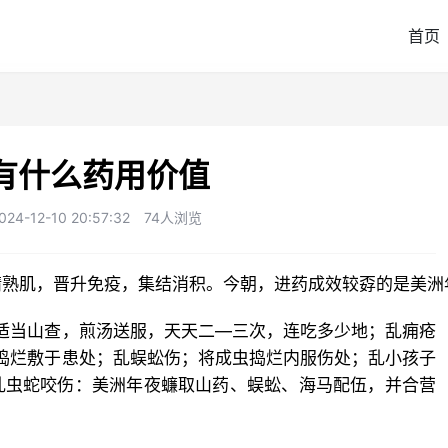
首页
有什么药用价值
-12-10 20:57:32
74人浏览
熟肌，晋升免疫，集结消积。今朝，进药成效较孬的是美洲
适当山查，煎汤送服，天天二—三次，连吃多少地；乱痈疮
捣烂敷于患处；乱蜈蚣伤；将成虫捣烂内服伤处；乱小孩子
乱虫蛇咬伤：美洲年夜蠊取山药、蜈蚣、海马配伍，并合营