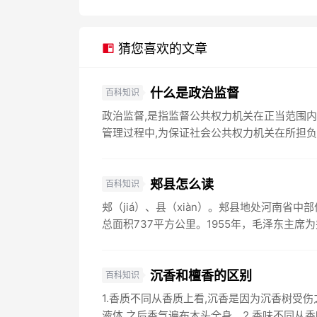
猜您喜欢的文章
什么是政治监督
百科知识
政治监督,是指监督公共权力机关在正当范围内
管理过程中,为保证社会公共权力机关在所担负的
郏县怎么读
百科知识
郏（jiá）、县（xiàn）。郏县地处河南省中
总面积737平方公里。1955年，毛泽东主席为
沉香和檀香的区别
百科知识
1.香质不同从香质上看,沉香是因为沉香树受
液体,之后香气遍布木头全身。2.香味不同从香味