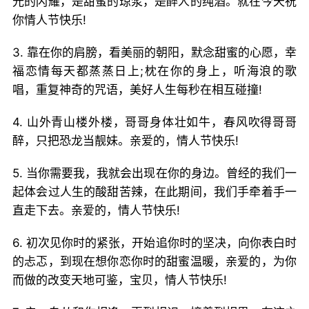
光的闪耀，是甜蜜的琼浆，是醉人的纯酒。就在今天祝
你情人节快乐!
3. 靠在你的肩膀，看美丽的朝阳，默念甜蜜的心愿，幸
福恋情每天都蒸蒸日上;枕在你的身上，听海浪的歌
唱，重复神奇的咒语，美好人生每秒在相互碰撞!
4. 山外青山楼外楼，哥哥身体壮如牛，春风吹得哥哥
醉，只把恐龙当靓妹。亲爱的，情人节快乐!
5. 当你需要我，我就会出现在你的身边。曾经的我们一
起体会过人生的酸甜苦辣，在此期间，我们手牵着手一
直走下去。亲爱的，情人节快乐!
6. 初次见你时的紧张，开始追你时的坚决，向你表白时
的忐忑，到现在想你恋你时的甜蜜温暖，亲爱的，为你
而做的改变天地可鉴，宝贝，情人节快乐!