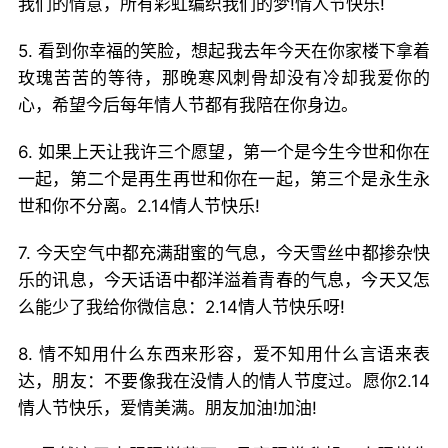
我们的情意，所有彩虹编织我们的梦!情人节快乐!
5. 看到你幸福的笑脸，想起我去年今天在你家楼下拿着
玫瑰苦苦的等待，那晚寒风刺骨却没有冷却我爱你的
心，希望今后每年情人节都有我陪在你身边。
6. 如果上天让我许三个愿望，第一个是今生今世和你在
一起，第二个是再生再世和你在一起，第三个是永生永
世和你不分离。2.14情人节快乐!
7. 今天空气中都充满甜蜜的气息，今天雪丝中都掺杂快
乐的讯息，今天话语中都洋溢着青春的气息，今天又怎
么能少了我给你微信息：2.14情人节快乐呀!
8. 情不知用什么东西来形容，爱不知用什么言语来表
达，朋友：不要像我在没情人的情人节度过。愿你2.14
情人节快乐，爱情美满。朋友加油!加油!