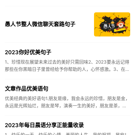
遇。2、认认真真过好2021年仅有的这几天，然后调整好心态
迎...
愚人节整人微信聊天套路句子
2023你好优美句子
1、珍惜现在展望未来过去的美好只需回味2、2023要永远记得
那些在你黑暗日子里曾经给予你帮助的人，心怀感激。3、在苦
也要坚持，在累也要拼搏。再见了，2023年!你好，2023年...
文章作品优美语句
优美经典的美好语句1.朋友是缘，我会永远的珍惜，朋友是金，
永远是光辉灿烂，朋友是琴，演奏一生的美好，朋友是茶，品
味一生的清香，朋友是笔，写岀一生的幸福，朋友是歌，唱岀
一辈子温暖...
2023年每日晨语分享正能量收录
1、快乐的一天，快乐的心情，美丽的人生，我的祝福。早安！