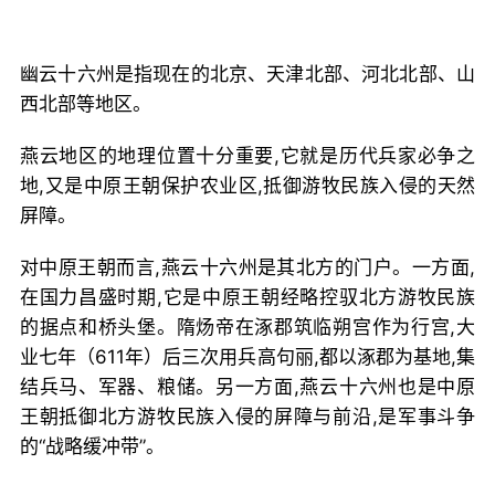
幽云十六州是指现在的北京、天津北部、河北北部、山
西北部等地区。
燕云地区的地理位置十分重要,它就是历代兵家必争之
地,又是中原王朝保护农业区,抵御游牧民族入侵的天然
屏障。
对中原王朝而言,燕云十六州是其北方的门户。一方面,
在国力昌盛时期,它是中原王朝经略控驭北方游牧民族
的据点和桥头堡。隋炀帝在涿郡筑临朔宫作为行宫,大
业七年（611年）后三次用兵高句丽,都以涿郡为基地,集
结兵马、军器、粮储。另一方面,燕云十六州也是中原
王朝抵御北方游牧民族入侵的屏障与前沿,是军事斗争
的“战略缓冲带”。