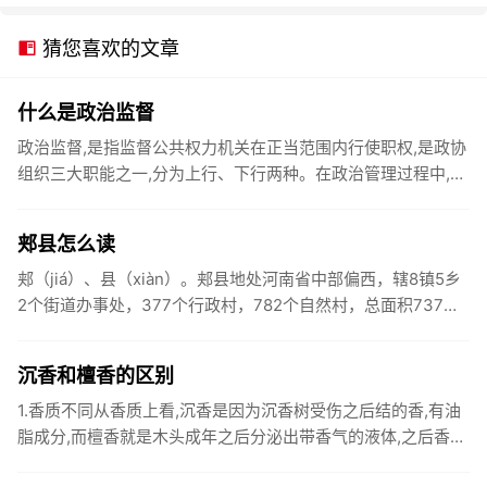
猜您喜欢的文章
什么是政治监督
政治监督,是指监督公共权力机关在正当范围内行使职权,是政协
组织三大职能之一,分为上行、下行两种。在政治管理过程中,为
保证社会公共权力机关在所担负的职权的正当范围内和轨道上
运行,...
郏县怎么读
郏（jiá）、县（xiàn）。郏县地处河南省中部偏西，辖8镇5乡
2个街道办事处，377个行政村，782个自然村，总面积737平
方公里。1955年，毛泽东主席为郏县写下光辉批示：...
沉香和檀香的区别
1.香质不同从香质上看,沉香是因为沉香树受伤之后结的香,有油
脂成分,而檀香就是木头成年之后分泌出带香气的液体,之后香气
遍布木头全身。2.香味不同从香味上看,沉香的香气不是那么