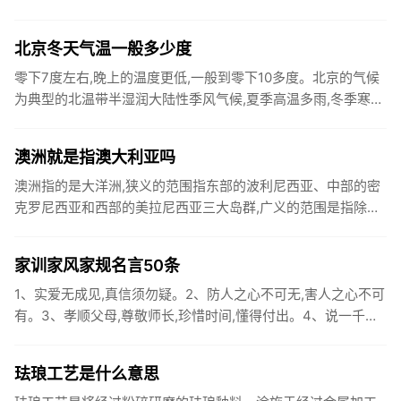
阳，属于以官职称谓为氏。出自黄帝姬姓的后代，属于以字为
氏。源于改姓：出...
北京冬天气温一般多少度
零下7度左右,晚上的温度更低,一般到零下10多度。北京的气候
为典型的北温带半湿润大陆性季风气候,夏季高温多雨,冬季寒冷
干燥,春、秋短促。全年无霜期180～200天,西部山区较短...
澳洲就是指澳大利亚吗
澳洲指的是大洋洲,狭义的范围指东部的波利尼西亚、中部的密
克罗尼西亚和西部的美拉尼西亚三大岛群,广义的范围是指除上
述三大岛群外,还包括澳大利亚、新西兰和新几内亚岛（伊里安
岛）等。...
家训家风家规名言50条
1、实爱无成见,真信须勿疑。2、防人之心不可无,害人之心不可
有。3、孝顺父母,尊敬师长,珍惜时间,懂得付出。4、说一千道
一万,不如踏踏实实干。5、少年不知勤学苦,老来方悔读书迟...
珐琅工艺是什么意思