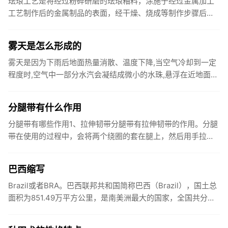
珐琅工艺是将经过粉碎研磨的珐琅釉料，涂施于经过金属加工
工艺制作后的金属制品的表面，经干燥、烧成等制作步骤后，
所得到的复合性工艺品。常用石英、长石、硝石和碳酸钠等加
上铅和锡的氧化...
雾天是怎么形成的
雾天是因为下雨后地面热量消散、温度下降,当空气冷却到一定
程度时,空气中一部分水汽会凝结成微小的水珠,悬浮在近地面的
空气层里,山里如果没有风,悬浮的小水珠不易扩散,就形成了
雾。雾...
分腿带有什么作用
分腿带有哪些作用1、拉伸韧带分腿带有拉伸韧带的作用。分腿
带在使用的过程中，会将两个绕圈的套在腿上，然后用手拉扯
另外一根绳子，控制绳圈向两边拉动，从而拉伸韧带。2、减肥
瘦腿分腿带...
巴西缩写
Brazil或者BRA。巴西联邦共和国简称巴西（Brazil），国土总
面积为851.49万平方公里，是南美洲最大的国家，全国共分为
26个州和1个联邦区，巴西原为印第安人居住地。...