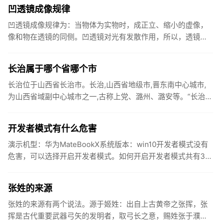
明...
凹透镜成像规律
凹透镜成像规律为：当物体为实物时，成正立、缩小的虚像，
像和物在透镜的同侧。凹透镜对光有发散作用，所以，透镜又
叫做发散透镜，负球透镜。成像规律相当于我们的近视眼镜。
物体放在焦点之...
长治属于哪个省哪个市
长治位于山西省长治市。长治,山西省地级市,晋东南中心城市,
为山西省域副中心城市之一,古称上党、潞州、潞安等。“长治”
原为潞安府府治所在县名,得名于明嘉靖八年（公元1529年）,...
开发者模式有什么危害
演示机型：华为MateBookX系统版本：win10开发者模式没有
危害，可以选择开启开发者模式。如何开启开发者模式共有3
步，以下是华为MateBookX中开启开发者模式的具体操...
张姓的来源
张姓的来源有两个说法。源于姬姓：出自上古黄帝之张挥，张
挥是古代重要武器弓矢的发明者，取弓长之意，赐姓张于濮