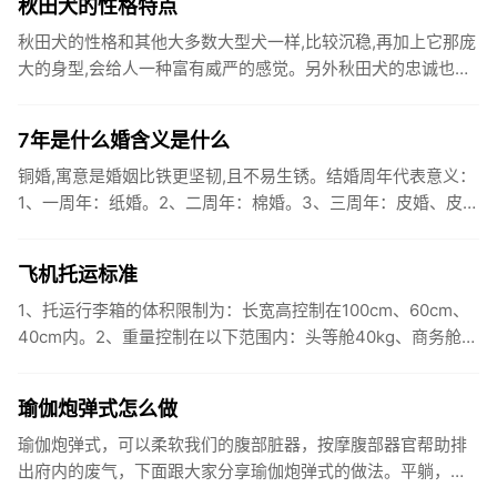
秋田犬的性格特点
秋田犬的性格和其他大多数大型犬一样,比较沉稳,再加上它那庞
大的身型,会给人一种富有威严的感觉。另外秋田犬的忠诚也是
久经考验的,会坚决执行主人的命令。而过度的勇敢常使人类认
为它是...
7年是什么婚含义是什么
铜婚,寓意是婚姻比铁更坚韧,且不易生锈。结婚周年代表意义：
1、一周年：纸婚。2、二周年：棉婚。3、三周年：皮婚、皮革
婚。4、四周年：毅婚、花果婚。5、五周年：木婚。 6、六周
年...
飞机托运标准
1、托运行李箱的体积限制为：长宽高控制在100cm、60cm、
40cm内。2、重量控制在以下范围内：头等舱40kg、商务舱
30kg、经济舱20kg。3、行李内不要携带易燃、易爆...
瑜伽炮弹式怎么做
瑜伽炮弹式，可以柔软我们的腹部脏器，按摩腹部器官帮助排
出府内的废气，下面跟大家分享瑜伽炮弹式的做法。平躺，将