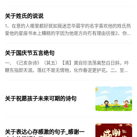
之。（作者：林则徐）3.不忘初心跟党走，走进祖国的壮美山
河。4.和...
关于姓氏的说说
1、在意的人哪里都好就如我迷恋华晨宇的名字喜欢他的姓氏热
爱他的星座书本上糟糕的字因为他是方向冇有理由彷徨2、你的
姓氏，是我最熟悉的字。3、看到你名字姓氏甚至其中一个字我
都会突然...
关于国庆节五言绝句
一、《己亥杂诗》（其五）【清】龚自珍浩荡离愁白日斜，吟
鞭东指即天涯。落红不是无情物，化作春泥更护花。二、至今
思项羽，不肯过江东。三、《州桥》【宋】范成大州桥南北是
天街，父老年年...
关于祝愿孩子未来可期的诗句
关于表达心存感激的句子_感谢一