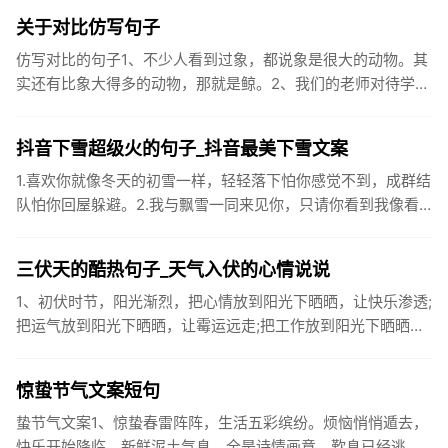
质、碳水化...
关于对比仿写句子
仿写对比的句子1、不少人看到过象，都说象是很大的动物。其
实还有比象大得多的动物，那就是鲸。2、我们的老师对待学生
很温柔，对待学生的学习却很严厉。3、松鼠的叫声很响亮，比
黄鼠狼的...
抖音下雪超级火的句子_抖音最美下雪文案
1.喜欢你就像冬天的初雪一样，轻轻落下怕你感觉不到，成群结
队怕你回屋躲避。2.我与飘雪一同来见你，只请你看到我像看
到雪一样惊喜3.坐标武汉！今天也下了好大的雪！4.下雪的时
候你...
三伏天的酷热句子_天气入伏的心情说说
1、初伏时节，阳光渐烈，把心情放到阳光下晒晒，让快乐渗透;
把运气放到阳光下晒晒，让霉运远走;把工作放到阳光下晒晒，
让成功保留。2、现在的天气，自来水可以直接泡方便麵！3、
伏之后...
惊蛰节气文案短句
蛰节气文案1、惊蛰春雷阵阵，生活五彩缤纷。烦恼悄悄遁去，
快乐开始降临。新鲜泥土气息，全是诗情画意。歎息已经逃