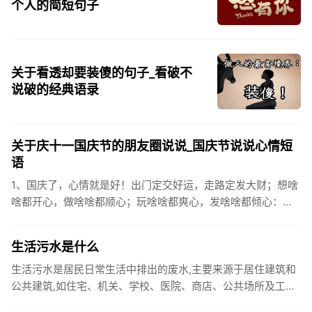
个人的简短句子
关于看透却要装傻的句子_看破不
说破的经典语录
关于庆十一国庆节的朋友圈说说_国庆节说说心情短
语
1、国庆了，心情就是好！出门定交好运，走路定发大财；想啥
啥都开心，做啥啥都顺心；玩啥啥都爽心，发啥啥都倾心：祝
你国庆开怀，乐的合不拢嘴哦！2、张灯结彩喜气浓，欢天喜地
笑开颜;华...
生活污水是什么
生活污水是居民日常生活中排出的废水,主要来源于居住建筑和
公共建筑,如住宅、机关、学校、医院、商店、公共场所及工业
企业卫生间等。生活污水所含的污染物主要是有机物（如蛋白