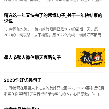
逸，安康不离不弃。惊蛰必有惊喜，好运天天爱你!2、惊蛰
到，阳光绕，晒...
精选这一年又快完了的感慨句子_关于一年快结束的
说说
1、时间如水流，一路向前转眼间已是2021的最后一天，愿
2021的一切哀怨一去不複返，愿2022的你与一切美好不期而
遇。2、认认真真过好2021年仅有的这几天，然后调整好心态
迎...
愚人节整人微信聊天套路句子
2023你好优美句子
1、珍惜现在展望未来过去的美好只需回味2、2023要永远记得
那些在你黑暗日子里曾经给予你帮助的人，心怀感激。3、在苦
也要坚持，在累也要拼搏。再见了，2023年!你好，2023年...