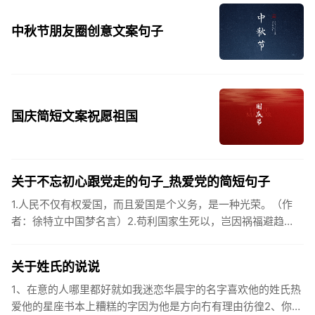
中秋节朋友圈创意文案句子
国庆简短文案祝愿祖国
关于不忘初心跟党走的句子_热爱党的简短句子
1.人民不仅有权爱国，而且爱国是个义务，是一种光荣。（作
者：徐特立中国梦名言）2.苟利国家生死以，岂因祸福避趋
之。（作者：林则徐）3.不忘初心跟党走，走进祖国的壮美山
河。4.和...
关于姓氏的说说
1、在意的人哪里都好就如我迷恋华晨宇的名字喜欢他的姓氏热
爱他的星座书本上糟糕的字因为他是方向冇有理由彷徨2、你的