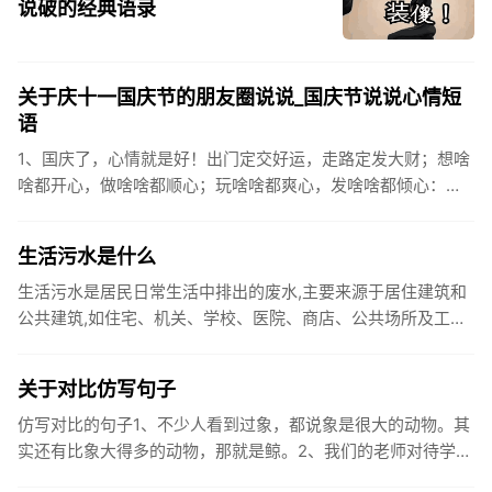
说破的经典语录
关于庆十一国庆节的朋友圈说说_国庆节说说心情短
语
1、国庆了，心情就是好！出门定交好运，走路定发大财；想啥
啥都开心，做啥啥都顺心；玩啥啥都爽心，发啥啥都倾心：祝
你国庆开怀，乐的合不拢嘴哦！2、张灯结彩喜气浓，欢天喜地
笑开颜;华...
生活污水是什么
生活污水是居民日常生活中排出的废水,主要来源于居住建筑和
公共建筑,如住宅、机关、学校、医院、商店、公共场所及工业
企业卫生间等。生活污水所含的污染物主要是有机物（如蛋白
质、碳水化...
关于对比仿写句子
仿写对比的句子1、不少人看到过象，都说象是很大的动物。其
实还有比象大得多的动物，那就是鲸。2、我们的老师对待学生
很温柔，对待学生的学习却很严厉。3、松鼠的叫声很响亮，比