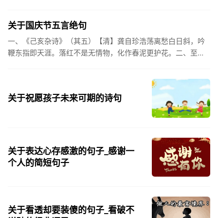
姓氏，是我最熟悉的字。3、看到你名字姓氏甚至其中一个字我
都会突然...
关于国庆节五言绝句
一、《己亥杂诗》（其五）【清】龚自珍浩荡离愁白日斜，吟
鞭东指即天涯。落红不是无情物，化作春泥更护花。二、至今
思项羽，不肯过江东。三、《州桥》【宋】范成大州桥南北是
天街，父老年年...
关于祝愿孩子未来可期的诗句
关于表达心存感激的句子_感谢一
个人的简短句子
关于看透却要装傻的句子_看破不