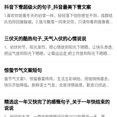
黄鼠狼的...
抖音下雪超级火的句子_抖音最美下雪文案
1.喜欢你就像冬天的初雪一样，轻轻落下怕你感觉不到，成群结
队怕你回屋躲避。2.我与飘雪一同来见你，只请你看到我像看
到雪一样惊喜3.坐标武汉！今天也下了好大的雪！4.下雪的时
候你...
三伏天的酷热句子_天气入伏的心情说说
1、初伏时节，阳光渐烈，把心情放到阳光下晒晒，让快乐渗透;
把运气放到阳光下晒晒，让霉运远走;把工作放到阳光下晒晒，
让成功保留。2、现在的天气，自来水可以直接泡方便麵！3、
伏之后...
惊蛰节气文案短句
蛰节气文案1、惊蛰春雷阵阵，生活五彩缤纷。烦恼悄悄遁去，
快乐开始降临。新鲜泥土气息，全是诗情画意。歎息已经逃
逸，安康不离不弃。惊蛰必有惊喜，好运天天爱你!2、惊蛰
到，阳光绕，晒...
精选这一年又快完了的感慨句子_关于一年快结束的
说说
1、时间如水流，一路向前转眼间已是2021的最后一天，愿