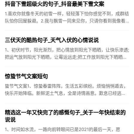
抖音下雪超级火的句子_抖音最美下雪文案
1.喜欢你就像冬天的初雪一样，轻轻落下怕你感觉不到，成群结
队怕你回屋躲避。2.我与飘雪一同来见你，只请你看到我像看
到雪一样惊喜3.坐标武汉！今天也下了好大的雪！4.下雪的时
候你...
三伏天的酷热句子_天气入伏的心情说说
1、初伏时节，阳光渐烈，把心情放到阳光下晒晒，让快乐渗透;
把运气放到阳光下晒晒，让霉运远走;把工作放到阳光下晒晒，
让成功保留。2、现在的天气，自来水可以直接泡方便麵！3、
伏之后...
惊蛰节气文案短句
蛰节气文案1、惊蛰春雷阵阵，生活五彩缤纷。烦恼悄悄遁去，
快乐开始降临。新鲜泥土气息，全是诗情画意。歎息已经逃
逸，安康不离不弃。惊蛰必有惊喜，好运天天爱你!2、惊蛰
到，阳光绕，晒...
精选这一年又快完了的感慨句子_关于一年快结束的
说说
1、时间如水流，一路向前转眼间已是2021的最后一天，愿