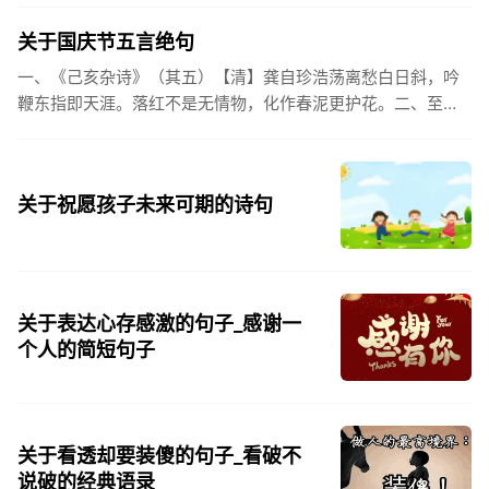
都会突然...
关于国庆节五言绝句
一、《己亥杂诗》（其五）【清】龚自珍浩荡离愁白日斜，吟
鞭东指即天涯。落红不是无情物，化作春泥更护花。二、至今
思项羽，不肯过江东。三、《州桥》【宋】范成大州桥南北是
天街，父老年年...
关于祝愿孩子未来可期的诗句
关于表达心存感激的句子_感谢一
个人的简短句子
关于看透却要装傻的句子_看破不
说破的经典语录