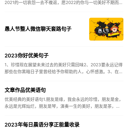
2021的一切哀怨一去不複返，愿2022的你与一切美好不期而
遇。2、认认真真过好2021年仅有的这几天，然后调整好心态
迎...
愚人节整人微信聊天套路句子
2023你好优美句子
1、珍惜现在展望未来过去的美好只需回味2、2023要永远记得
那些在你黑暗日子里曾经给予你帮助的人，心怀感激。3、在苦
也要坚持，在累也要拼搏。再见了，2023年!你好，2023年...
文章作品优美语句
优美经典的美好语句1.朋友是缘，我会永远的珍惜，朋友是金，
永远是光辉灿烂，朋友是琴，演奏一生的美好，朋友是茶，品
味一生的清香，朋友是笔，写岀一生的幸福，朋友是歌，唱岀
一辈子温暖...
2023年每日晨语分享正能量收录