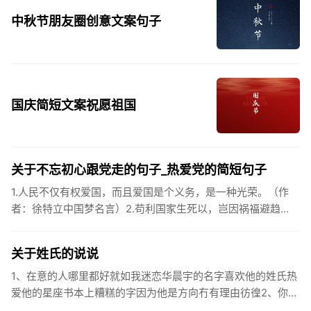
中秋节朋友圈创意文案句子
国庆简短文案祝愿祖国
关于不忘初心跟党走的句子_热爱党的简短句子
1.人民不仅有权爱国，而且爱国是个义务，是一种光荣。（作
者：徐特立中国梦名言）2.苟利国家生死以，岂因祸福避趋
之。（作者：林则徐）3.不忘初心跟党走，走进祖国的壮美山
河。4.和...
关于姓氏的说说
1、在意的人哪里都好就如我迷恋华晨宇的名字喜欢他的姓氏热
爱他的星座书本上糟糕的字因为他是方向冇有理由彷徨2、你的
姓氏，是我最熟悉的字。3、看到你名字姓氏甚至其中一个字我