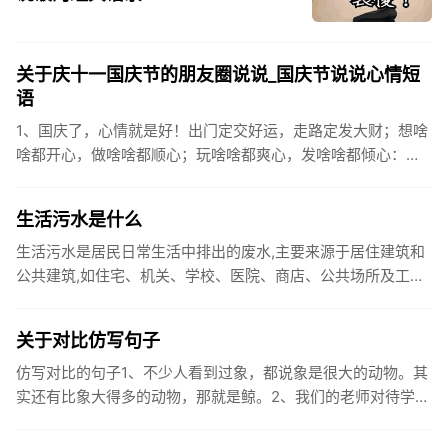
关于庆十一国庆节的朋友圈说说_国庆节说说心情短
语
1、国庆了，心情就是好！出门定交好运，走路定发大财；想啥
啥都开心，做啥啥都顺心；玩啥啥都爽心，发啥啥都倾心：祝
你国庆开怀，乐的合不拢嘴哦！2、张灯结彩喜气浓，欢天喜地
笑开颜;华...
生活污水是什么
生活污水是居民日常生活中排出的废水,主要来源于居住建筑和
公共建筑,如住宅、机关、学校、医院、商店、公共场所及工业
企业卫生间等。生活污水所含的污染物主要是有机物（如蛋白
质、碳水化...
关于对比仿写句子
仿写对比的句子1、不少人看到过象，都说象是很大的动物。其
实还有比象大得多的动物，那就是鲸。2、我们的老师对待学生
很温柔，对待学生的学习却很严厉。3、松鼠的叫声很响亮，比
黄鼠狼的...