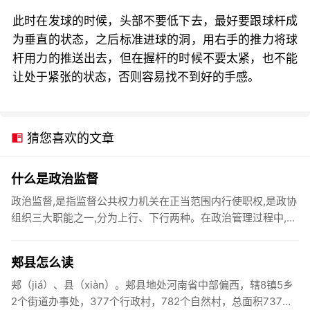
此时在发球的时候，头部不要低下去，最好要跟球杆成
为垂直的状态，之后标准进球的洞，用右手的推力将球
杆用力的推送出去，但在握杆的时候不要太紧，也不能
让处于紧张的状态，否则容易找不到好的手感。
猜您喜欢的文章
什么是政治监督
政治监督,是指监督公共权力机关在正当范围内行使职权,是政协
组织三大职能之一,分为上行、下行两种。在政治管理过程中,为
保证社会公共权力机关在所担负的职权的正当范围内和轨道上
运行,...
郏县怎么读
郏（jiá）、县（xiàn）。郏县地处河南省中部偏西，辖8镇5乡
2个街道办事处，377个行政村，782个自然村，总面积737平