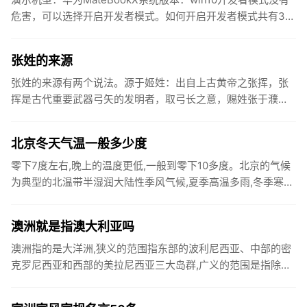
危害，可以选择开启开发者模式。如何开启开发者模式共有3
步，以下是华为MateBookX中开启开发者模式的具体操...
张姓的来源
张姓的来源有两个说法。源于姬姓：出自上古黄帝之张挥，张
挥是古代重要武器弓矢的发明者，取弓长之意，赐姓张于濮
阳，属于以官职称谓为氏。出自黄帝姬姓的后代，属于以字为
氏。源于改姓：出...
北京冬天气温一般多少度
零下7度左右,晚上的温度更低,一般到零下10多度。北京的气候
为典型的北温带半湿润大陆性季风气候,夏季高温多雨,冬季寒冷
干燥,春、秋短促。全年无霜期180～200天,西部山区较短...
澳洲就是指澳大利亚吗
澳洲指的是大洋洲,狭义的范围指东部的波利尼西亚、中部的密
克罗尼西亚和西部的美拉尼西亚三大岛群,广义的范围是指除上
述三大岛群外,还包括澳大利亚、新西兰和新几内亚岛（伊里安
岛）等。...