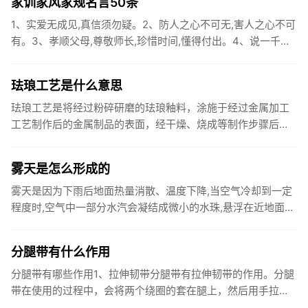
家训家风家规名言50条
1、实爱无成见,真信须勿疑。2、防人之心不可无,害人之心不可
有。3、孝顺父母,尊敬师长,珍惜时间,懂得付出。4、说一千道
一万,不如踏踏实实干。5、少年不知勤学苦,老来方悔读书迟...
珐琅工艺是什么意思
珐琅工艺是将经过粉碎研磨的珐琅釉料，涂施于经过金属加工
工艺制作后的金属制品的表面，经干燥、烧成等制作步骤后，
所得到的复合性工艺品。常用石英、长石、硝石和碳酸钠等加
上铅和锡的氧化...
雾天是怎么形成的
雾天是因为下雨后地面热量消散、温度下降,当空气冷却到一定
程度时,空气中一部分水汽会凝结成微小的水珠,悬浮在近地面的
空气层里,山里如果没有风,悬浮的小水珠不易扩散,就形成了
雾。雾...
分腿带有什么作用
分腿带有哪些作用1、拉伸韧带分腿带有拉伸韧带的作用。分腿
带在使用的过程中，会将两个绕圈的套在腿上，然后用手拉扯
另外一根绳子，控制绳圈向两边拉动，从而拉伸韧带。2、减肥