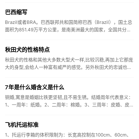
瘦腿分腿带...
巴西缩写
Brazil或者BRA。巴西联邦共和国简称巴西（Brazil），国土总
面积为851.49万平方公里，是南美洲最大的国家，全国共分为
26个州和1个联邦区，巴西原为印第安人居住地。...
秋田犬的性格特点
秋田犬的性格和其他大多数大型犬一样,比较沉稳,再加上它那庞
大的身型,会给人一种富有威严的感觉。另外秋田犬的忠诚也是
久经考验的,会坚决执行主人的命令。而过度的勇敢常使人类认
为它是...
7年是什么婚含义是什么
铜婚,寓意是婚姻比铁更坚韧,且不易生锈。结婚周年代表意义：
1、一周年：纸婚。2、二周年：棉婚。3、三周年：皮婚、皮革
婚。4、四周年：毅婚、花果婚。5、五周年：木婚。 6、六周
年...
飞机托运标准
1、托运行李箱的体积限制为：长宽高控制在100cm、60cm、