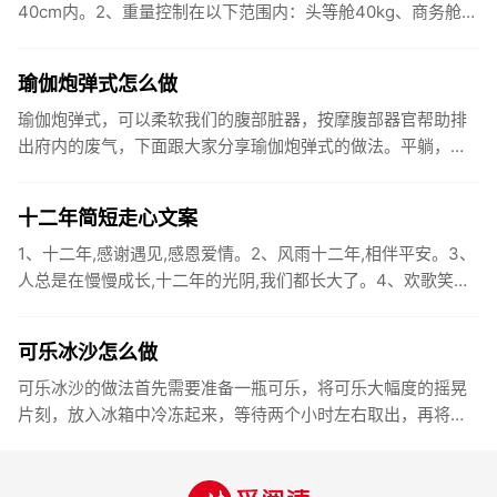
40cm内。2、重量控制在以下范围内：头等舱40kg、商务舱
30kg、经济舱20kg。3、行李内不要携带易燃、易爆...
瑜伽炮弹式怎么做
瑜伽炮弹式，可以柔软我们的腹部脏器，按摩腹部器官帮助排
出府内的废气，下面跟大家分享瑜伽炮弹式的做法。平躺，将
双脚脚尖回勾吸气。屈右膝将右膝盖收回胸部下方。双手食指
相扣去环抱小腿...
十二年简短走心文案
1、十二年,感谢遇见,感恩爱情。2、风雨十二年,相伴平安。3、
人总是在慢慢成长,十二年的光阴,我们都长大了。4、欢歌笑语
又一春,庆幸月圆十二轮。5、愿我们牵起彼此的手,走过漫长...
可乐冰沙怎么做
可乐冰沙的做法首先需要准备一瓶可乐，将可乐大幅度的摇晃
片刻，放入冰箱中冷冻起来，等待两个小时左右取出，再将可
乐瓶盖慢慢打开，如果会冒出可乐泡沫，再次将瓶盖盖上摇晃
片刻，可乐冰沙...