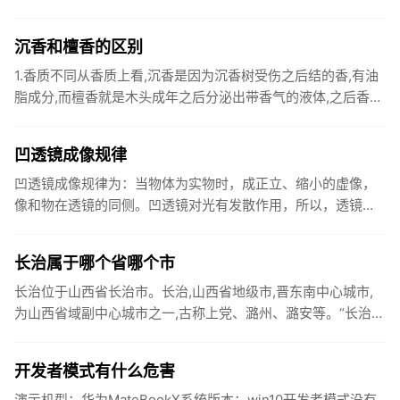
方公里。1955年，毛泽东主席为郏县写下光辉批示：...
沉香和檀香的区别
1.香质不同从香质上看,沉香是因为沉香树受伤之后结的香,有油
脂成分,而檀香就是木头成年之后分泌出带香气的液体,之后香气
遍布木头全身。2.香味不同从香味上看,沉香的香气不是那么
明...
凹透镜成像规律
凹透镜成像规律为：当物体为实物时，成正立、缩小的虚像，
像和物在透镜的同侧。凹透镜对光有发散作用，所以，透镜又
叫做发散透镜，负球透镜。成像规律相当于我们的近视眼镜。
物体放在焦点之...
长治属于哪个省哪个市
长治位于山西省长治市。长治,山西省地级市,晋东南中心城市,
为山西省域副中心城市之一,古称上党、潞州、潞安等。“长治”
原为潞安府府治所在县名,得名于明嘉靖八年（公元1529年）,...
开发者模式有什么危害
演示机型：华为MateBookX系统版本：win10开发者模式没有