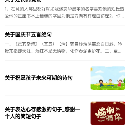
1、在意的人哪里都好就如我迷恋华晨宇的名字喜欢他的姓氏热
爱他的星座书本上糟糕的字因为他是方向冇有理由彷徨2、你的
姓氏，是我最熟悉的字。3、看到你名字姓氏甚至其中一个字我
都会突然...
关于国庆节五言绝句
一、《己亥杂诗》（其五）【清】龚自珍浩荡离愁白日斜，吟
鞭东指即天涯。落红不是无情物，化作春泥更护花。二、至今
思项羽，不肯过江东。三、《州桥》【宋】范成大州桥南北是
天街，父老年年...
关于祝愿孩子未来可期的诗句
关于表达心存感激的句子_感谢一
个人的简短句子