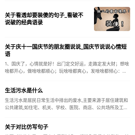
关于看透却要装傻的句子_看破不
说破的经典语录
关于庆十一国庆节的朋友圈说说_国庆节说说心情短
语
1、国庆了，心情就是好！出门定交好运，走路定发大财；想啥
啥都开心，做啥啥都顺心；玩啥啥都爽心，发啥啥都倾心：祝
你国庆开怀，乐的合不拢嘴哦！2、张灯结彩喜气浓，欢天喜地
笑开颜;华...
生活污水是什么
生活污水是居民日常生活中排出的废水,主要来源于居住建筑和
公共建筑,如住宅、机关、学校、医院、商店、公共场所及工业
企业卫生间等。生活污水所含的污染物主要是有机物（如蛋白
质、碳水化...
关于对比仿写句子