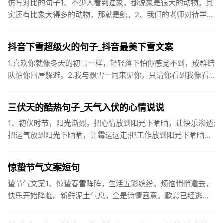
仿写对比的句子1、不少人看到过象，都说象是很大的动物。其
实还有比象大得多的动物，那就是鲸。2、我们的老师对待学生
很温柔，对待学生的学习却很严厉。3、松鼠的叫声很响亮，比
黄鼠狼的...
抖音下雪超级火的句子_抖音最美下雪文案
1.喜欢你就像冬天的初雪一样，轻轻落下怕你感觉不到，成群结
队怕你回屋躲避。2.我与飘雪一同来见你，只请你看到我像看
到雪一样惊喜3.坐标武汉！今天也下了好大的雪！4.下雪的时
候你...
三伏天的酷热句子_天气入伏的心情说说
1、初伏时节，阳光渐烈，把心情放到阳光下晒晒，让快乐渗透;
把运气放到阳光下晒晒，让霉运远走;把工作放到阳光下晒晒，
让成功保留。2、现在的天气，自来水可以直接泡方便麵！3、
伏之后...
惊蛰节气文案短句
蛰节气文案1、惊蛰春雷阵阵，生活五彩缤纷。烦恼悄悄遁去，
快乐开始降临。新鲜泥土气息，全是诗情画意。歎息已经逃
逸，安康不离不弃。惊蛰必有惊喜，好运天天爱你!2、惊蛰
到，阳光绕，晒...