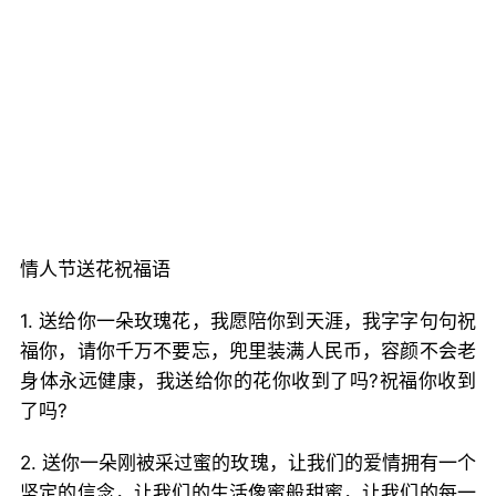
情人节送花祝福语
1. 送给你一朵玫瑰花，我愿陪你到天涯，我字字句句祝
福你，请你千万不要忘，兜里装满人民币，容颜不会老
身体永远健康，我送给你的花你收到了吗?祝福你收到
了吗?
2. 送你一朵刚被采过蜜的玫瑰，让我们的爱情拥有一个
坚定的信念，让我们的生活像蜜般甜蜜，让我们的每一