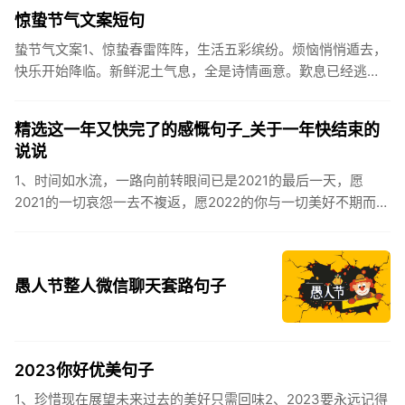
伏之后...
惊蛰节气文案短句
蛰节气文案1、惊蛰春雷阵阵，生活五彩缤纷。烦恼悄悄遁去，
快乐开始降临。新鲜泥土气息，全是诗情画意。歎息已经逃
逸，安康不离不弃。惊蛰必有惊喜，好运天天爱你!2、惊蛰
到，阳光绕，晒...
精选这一年又快完了的感慨句子_关于一年快结束的
说说
1、时间如水流，一路向前转眼间已是2021的最后一天，愿
2021的一切哀怨一去不複返，愿2022的你与一切美好不期而
遇。2、认认真真过好2021年仅有的这几天，然后调整好心态
迎...
愚人节整人微信聊天套路句子
2023你好优美句子
1、珍惜现在展望未来过去的美好只需回味2、2023要永远记得