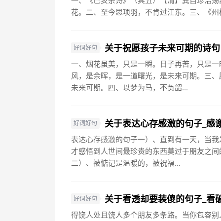
一、《己亥杂诗》（其五）【清】龚自珍浩荡
花。二、至今思项羽，不肯过江东。三、《州桥
关于祝愿孩子未来可期的诗句
好词好句
一、烟花虽美，只是一瞬。日子再苦，只是一
风，是余晖，是一道曙光，是未来可期。三、
未来可期。四、以梦为马，不负韶...
关于表达心存感激的句子_感
好词好句
表达心存感激的句子一）、直到有一天，当我
才感悟到人世间最珍贵的东西莫过于朋友之间
二）、被惦记是温暖的，被祝福...
关于看透却要装傻的句子_看
好词好句
得饶人处且饶人多个朋友多条路。当你包容别