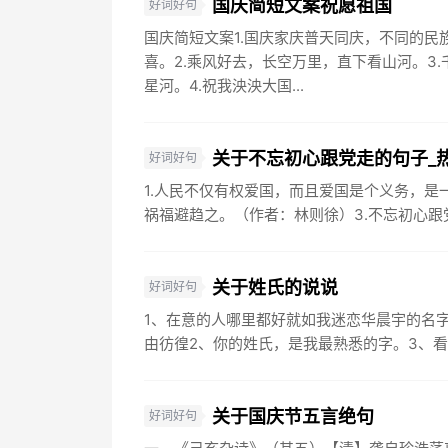
国庆简短文案祝愿祖国
好词好句
国庆简短文案1.国庆家庆普天同庆，不同的民
喜。2.乘风好去，长空万里，直下看山河。3
星河。4.祝我泱泱大国...
关于不忘初心跟党走的句子_
好词好句
1.人民不仅有权爱国，而且爱国是个义务，是
祸福避趋之。（作者：林则徐）3.不忘初心跟党
关于姓氏的说说
好词好句
1、在意的人哪里都好就如我迷恋华晨宇的名
由彷徨2、你的姓氏，是我最熟悉的字。3、看
关于国庆节五言绝句
好词好句