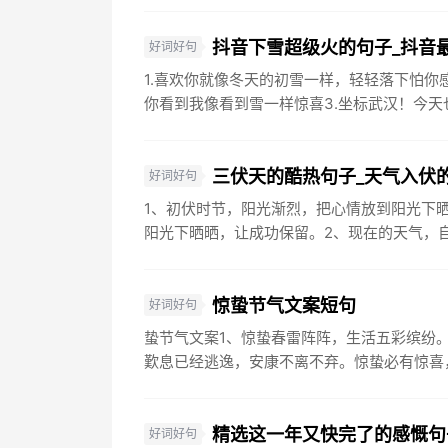
抖音下雪超级火的句子_抖音
好词好句
1.喜欢你就像冬天的初雪一样，轻轻落下怕你
你看到我像看到雪一样惊喜3.坐标武汉！今天也
三伏天的酷热句子_天气入伏
好词好句
1、初伏时节，阳光渐烈，把心情放到阳光下晒
阳光下晒晒，让成功保留。2、现在的天气，自
惊蛰节气文案短句
好词好句
蛰节气文案1、惊蛰春雷阵阵，生活五彩缤纷
歎息已经逃逸，安康不离不弃。惊蛰必有惊喜，好
精选这一年又快完了的感慨句
好词好句