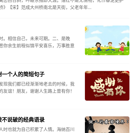
离愁白日斜，吟鞭东指即天涯。落红不是无情物，化作春泥更护
》【宋】范成大州桥南北是天街，父老年年...
时。相信自己，未来可期。二、是晚
愿你余生前程似锦平安喜乐，万事胜意
谢一个人的简短句子
发现我们都已经渐渐地老去的时候，我
的友谊！朋友，谢谢人生路上曾有你！
破不说破的经典语录
人时也就为自己积累了人情。海纳百川