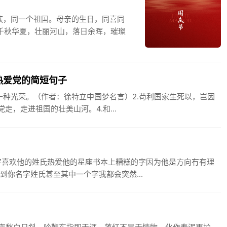
族，同一个祖国。母亲的生日，同喜同
.千秋华夏，壮丽河山，落日余晖，璀璨
热爱党的简短句子
一种光荣。（作者：徐特立中国梦名言）2.苟利国家生死以，岂因
走，走进祖国的壮美山河。4.和...
字喜欢他的姓氏热爱他的星座书本上糟糕的字因为他是方向冇有理
到你名字姓氏甚至其中一个字我都会突然...