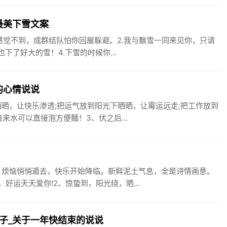
最美下雪文案
感觉不到，成群结队怕你回屋躲避。2.我与飘雪一同来见你，只请
下了好大的雪！4.下雪的时候你...
的心情说说
晒，让快乐渗透;把运气放到阳光下晒晒，让霉运远走;把工作放到
来水可以直接泡方便麵！3、伏之后...
。烦恼悄悄遁去，快乐开始降临。新鲜泥土气息，全是诗情画意。
运天天爱你!2、惊蛰到，阳光绕，晒...
子_关于一年快结束的说说