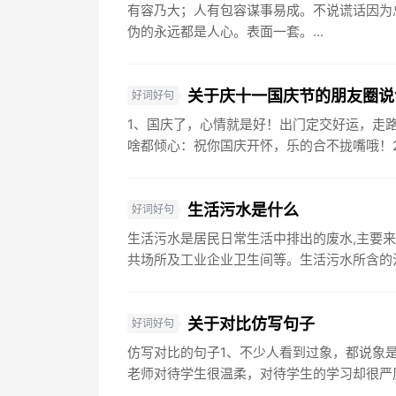
有容乃大；人有包容谋事易成。不说谎话因为
伪的永远都是人心。表面一套。...
关于庆十一国庆节的朋友圈说
好词好句
1、国庆了，心情就是好！出门定交好运，走
啥都倾心：祝你国庆开怀，乐的合不拢嘴哦！2、
生活污水是什么
好词好句
生活污水是居民日常生活中排出的废水,主要
共场所及工业企业卫生间等。生活污水所含的污
关于对比仿写句子
好词好句
仿写对比的句子1、不少人看到过象，都说象
老师对待学生很温柔，对待学生的学习却很严厉