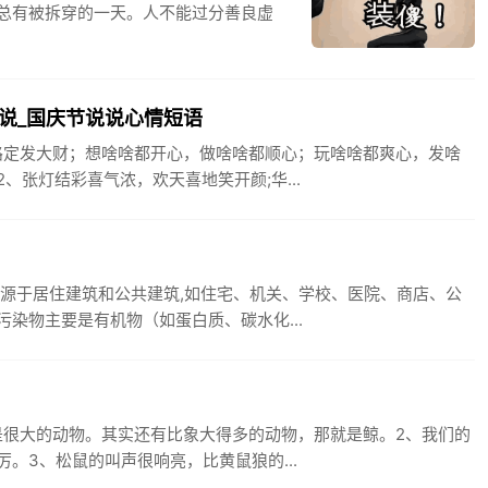
总有被拆穿的一天。人不能过分善良虚
说_国庆节说说心情短语
路定发大财；想啥啥都开心，做啥啥都顺心；玩啥啥都爽心，发啥
张灯结彩喜气浓，欢天喜地笑开颜;华...
来源于居住建筑和公共建筑,如住宅、机关、学校、医院、商店、公
染物主要是有机物（如蛋白质、碳水化...
是很大的动物。其实还有比象大得多的动物，那就是鲸。2、我们的
。3、松鼠的叫声很响亮，比黄鼠狼的...