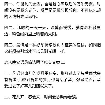
四一、你见到的潇洒，全是我心痛以后的万般无奈，时
间没有要我忘记你，反而是要我习惯想你，不可以忘却
的人终归难以忘怀。
四二、儿时的一天一天，温馨而缓慢，就像老棉鞋里
边，粉色绒内里上晒着的太阳。
四三、爱情是一种必须持续被别人证实的荒谬，如同烟
火必须被引燃才可以见到光辉一样。
恋人晚安语录简洁明了唯美文案 二
一、凡遇好事儿的岁月甭狂妄，张狂过去了头后面就会
有祸患;凡碰到祸患的岁月也甭乱了套，强忍受着，承
受过去了好事儿跟随就来了。
二、花儿开，春会来，时间会协助你看淡。