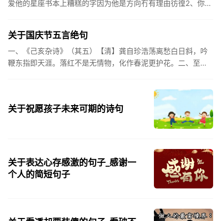
爱他的星座书本上糟糕的字因为他是方向冇有理由彷徨2、你的
姓氏，是我最熟悉的字。3、看到你名字姓氏甚至其中一个字我
都会突然...
关于国庆节五言绝句
一、《己亥杂诗》（其五）【清】龚自珍浩荡离愁白日斜，吟
鞭东指即天涯。落红不是无情物，化作春泥更护花。二、至今
思项羽，不肯过江东。三、《州桥》【宋】范成大州桥南北是
天街，父老年年...
关于祝愿孩子未来可期的诗句
关于表达心存感激的句子_感谢一
个人的简短句子