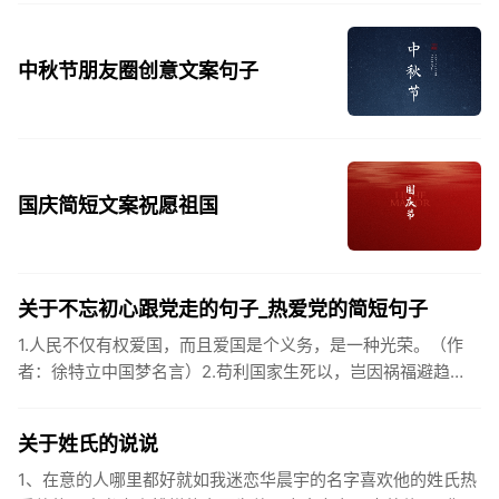
中秋节朋友圈创意文案句子
国庆简短文案祝愿祖国
关于不忘初心跟党走的句子_热爱党的简短句子
1.人民不仅有权爱国，而且爱国是个义务，是一种光荣。（作
者：徐特立中国梦名言）2.苟利国家生死以，岂因祸福避趋
之。（作者：林则徐）3.不忘初心跟党走，走进祖国的壮美山
河。4.和...
关于姓氏的说说
1、在意的人哪里都好就如我迷恋华晨宇的名字喜欢他的姓氏热