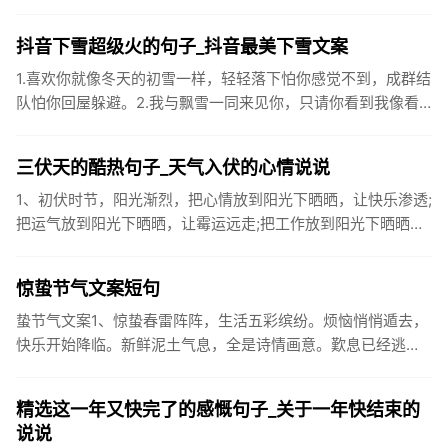
很温柔，对待学生的学习却很严厉。3、松鼠的叫声很响亮，比
黄鼠狼的...
抖音下雪超级火的句子_抖音最美下雪文案
1.喜欢你就像冬天的初雪一样，轻轻落下怕你感觉不到，成群结
队怕你回屋躲避。2.我与飘雪一同来见你，只请你看到我像看
到雪一样惊喜3.坐标武汉！今天也下了好大的雪！4.下雪的时
候你...
三伏天的酷热句子_天气入伏的心情说说
1、初伏时节，阳光渐烈，把心情放到阳光下晒晒，让快乐渗透;
把运气放到阳光下晒晒，让霉运远走;把工作放到阳光下晒晒，
让成功保留。2、现在的天气，自来水可以直接泡方便麵！3、
伏之后...
惊蛰节气文案短句
蛰节气文案1、惊蛰春雷阵阵，生活五彩缤纷。烦恼悄悄遁去，
快乐开始降临。新鲜泥土气息，全是诗情画意。歎息已经逃
逸，安康不离不弃。惊蛰必有惊喜，好运天天爱你!2、惊蛰
到，阳光绕，晒...
精选这一年又快完了的感慨句子_关于一年快结束的
说说