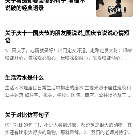
关于看透却要装傻的句子_看破不
说破的经典语录
关于庆十一国庆节的朋友圈说说_国庆节说说心情短
语
1、国庆了，心情就是好！出门定交好运，走路定发大财；想啥
啥都开心，做啥啥都顺心；玩啥啥都爽心，发啥啥都倾心：祝
你国庆开怀，乐的合不拢嘴哦！2、张灯结彩喜气浓，欢天喜地
笑开颜;华...
生活污水是什么
生活污水是居民日常生活中排出的废水,主要来源于居住建筑和
公共建筑,如住宅、机关、学校、医院、商店、公共场所及工业
企业卫生间等。生活污水所含的污染物主要是有机物（如蛋白
质、碳水化...
关于对比仿写句子
仿写对比的句子1、不少人看到过象，都说象是很大的动物。其
实还有比象大得多的动物，那就是鲸。2、我们的老师对待学生