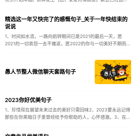
逸，安康不离不弃。惊蛰必有惊喜，好运天天爱你!2、惊蛰
到，阳光绕，晒...
精选这一年又快完了的感慨句子_关于一年快结束的
说说
1、时间如水流，一路向前转眼间已是2021的最后一天，愿
2021的一切哀怨一去不複返，愿2022的你与一切美好不期而
遇。2、认认真真过好2021年仅有的这几天，然后调整好心态
迎...
愚人节整人微信聊天套路句子
2023你好优美句子
1、珍惜现在展望未来过去的美好只需回味2、2023要永远记得
那些在你黑暗日子里曾经给予你帮助的人，心怀感激。3、在苦
也要坚持，在累也要拼搏。再见了，2023年!你好，2023年...