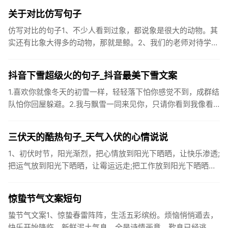
质、碳水化...
关于对比仿写句子
仿写对比的句子1、不少人看到过象，都说象是很大的动物。其
实还有比象大得多的动物，那就是鲸。2、我们的老师对待学生
很温柔，对待学生的学习却很严厉。3、松鼠的叫声很响亮，比
黄鼠狼的...
抖音下雪超级火的句子_抖音最美下雪文案
1.喜欢你就像冬天的初雪一样，轻轻落下怕你感觉不到，成群结
队怕你回屋躲避。2.我与飘雪一同来见你，只请你看到我像看
到雪一样惊喜3.坐标武汉！今天也下了好大的雪！4.下雪的时
候你...
三伏天的酷热句子_天气入伏的心情说说
1、初伏时节，阳光渐烈，把心情放到阳光下晒晒，让快乐渗透;
把运气放到阳光下晒晒，让霉运远走;把工作放到阳光下晒晒，
让成功保留。2、现在的天气，自来水可以直接泡方便麵！3、
伏之后...
惊蛰节气文案短句
蛰节气文案1、惊蛰春雷阵阵，生活五彩缤纷。烦恼悄悄遁去，
快乐开始降临。新鲜泥土气息，全是诗情画意。歎息已经逃