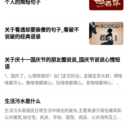
个人的简短句子
关于看透却要装傻的句子_看破不
说破的经典语录
关于庆十一国庆节的朋友圈说说_国庆节说说心情短
语
1、国庆了，心情就是好！出门定交好运，走路定发大财；想啥
啥都开心，做啥啥都顺心；玩啥啥都爽心，发啥啥都倾心：祝
你国庆开怀，乐的合不拢嘴哦！2、张灯结彩喜气浓，欢天喜地
笑开颜;华...
生活污水是什么
生活污水是居民日常生活中排出的废水,主要来源于居住建筑和
公共建筑,如住宅、机关、学校、医院、商店、公共场所及工业
企业卫生间等。生活污水所含的污染物主要是有机物（如蛋白