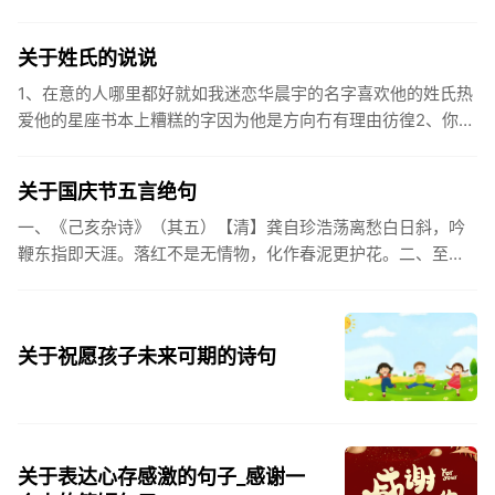
之。（作者：林则徐）3.不忘初心跟党走，走进祖国的壮美山
河。4.和...
关于姓氏的说说
1、在意的人哪里都好就如我迷恋华晨宇的名字喜欢他的姓氏热
爱他的星座书本上糟糕的字因为他是方向冇有理由彷徨2、你的
姓氏，是我最熟悉的字。3、看到你名字姓氏甚至其中一个字我
都会突然...
关于国庆节五言绝句
一、《己亥杂诗》（其五）【清】龚自珍浩荡离愁白日斜，吟
鞭东指即天涯。落红不是无情物，化作春泥更护花。二、至今
思项羽，不肯过江东。三、《州桥》【宋】范成大州桥南北是
天街，父老年年...
关于祝愿孩子未来可期的诗句
关于表达心存感激的句子_感谢一