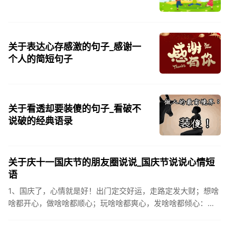
关于表达心存感激的句子_感谢一
个人的简短句子
关于看透却要装傻的句子_看破不
说破的经典语录
关于庆十一国庆节的朋友圈说说_国庆节说说心情短
语
1、国庆了，心情就是好！出门定交好运，走路定发大财；想啥
啥都开心，做啥啥都顺心；玩啥啥都爽心，发啥啥都倾心：祝
你国庆开怀，乐的合不拢嘴哦！2、张灯结彩喜气浓，欢天喜地
笑开颜;华...