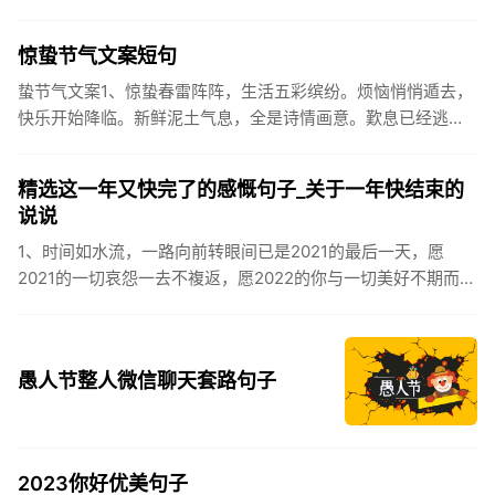
让成功保留。2、现在的天气，自来水可以直接泡方便麵！3、
伏之后...
惊蛰节气文案短句
蛰节气文案1、惊蛰春雷阵阵，生活五彩缤纷。烦恼悄悄遁去，
快乐开始降临。新鲜泥土气息，全是诗情画意。歎息已经逃
逸，安康不离不弃。惊蛰必有惊喜，好运天天爱你!2、惊蛰
到，阳光绕，晒...
精选这一年又快完了的感慨句子_关于一年快结束的
说说
1、时间如水流，一路向前转眼间已是2021的最后一天，愿
2021的一切哀怨一去不複返，愿2022的你与一切美好不期而
遇。2、认认真真过好2021年仅有的这几天，然后调整好心态
迎...
愚人节整人微信聊天套路句子
2023你好优美句子