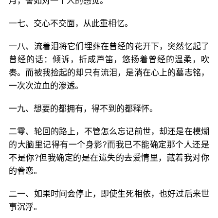
月，譬如对一个人的感觉。
一七、交心不交面，从此重相忆。
一八、流着泪将它们埋葬在曾经的花开下，突然忆起了
曾经的话：倾诉，折成芦笛，悠扬着曾经的温柔，吹
奏。而被我捡起的却只有流泪，是淌在心上的墓志铭，
一次次泣血的渗透。
一九、想要的都拥有，得不到的都释怀。
二零、轮回的路上，不管怎么忘记前世，却还是在模煳
的大脑里记得有一个身影?而我已不能确定那个人还是
不是你?但我确定的是在遗失的去爱情里，藏着我对你
的眷恋。
二一、如果时间会停止，即使生死相依，也好过后来世
事沉浮。