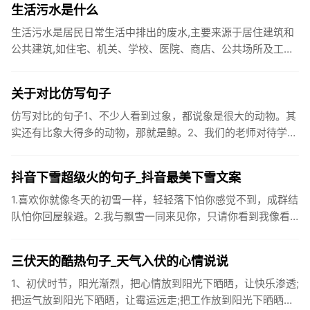
生活污水是什么
生活污水是居民日常生活中排出的废水,主要来源于居住建筑和
公共建筑,如住宅、机关、学校、医院、商店、公共场所及工业
企业卫生间等。生活污水所含的污染物主要是有机物（如蛋白
质、碳水化...
关于对比仿写句子
仿写对比的句子1、不少人看到过象，都说象是很大的动物。其
实还有比象大得多的动物，那就是鲸。2、我们的老师对待学生
很温柔，对待学生的学习却很严厉。3、松鼠的叫声很响亮，比
黄鼠狼的...
抖音下雪超级火的句子_抖音最美下雪文案
1.喜欢你就像冬天的初雪一样，轻轻落下怕你感觉不到，成群结
队怕你回屋躲避。2.我与飘雪一同来见你，只请你看到我像看
到雪一样惊喜3.坐标武汉！今天也下了好大的雪！4.下雪的时
候你...
三伏天的酷热句子_天气入伏的心情说说
1、初伏时节，阳光渐烈，把心情放到阳光下晒晒，让快乐渗透;
把运气放到阳光下晒晒，让霉运远走;把工作放到阳光下晒晒，