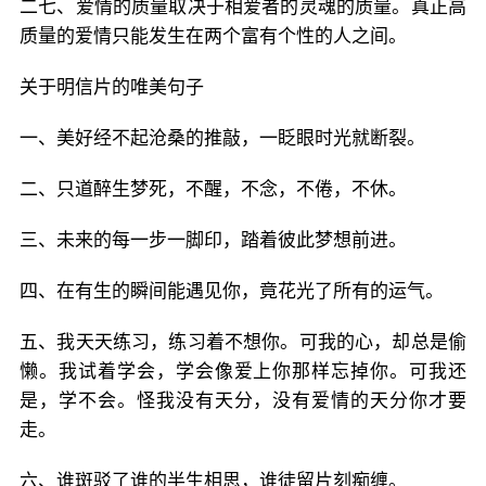
二七、爱情的质量取决于相爱者的灵魂的质量。真正高
质量的爱情只能发生在两个富有个性的人之间。
关于明信片的唯美句子
一、美好经不起沧桑的推敲，一眨眼时光就断裂。
二、只道醉生梦死，不醒，不念，不倦，不休。
三、未来的每一步一脚印，踏着彼此梦想前进。
四、在有生的瞬间能遇见你，竟花光了所有的运气。
五、我天天练习，练习着不想你。可我的心，却总是偷
懒。我试着学会，学会像爱上你那样忘掉你。可我还
是，学不会。怪我没有天分，没有爱情的天分你才要
走。
六、谁斑驳了谁的半生相思，谁徒留片刻痴缠。