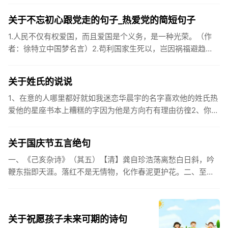
关于不忘初心跟党走的句子_热爱党的简短句子
1.人民不仅有权爱国，而且爱国是个义务，是一种光荣。（作
者：徐特立中国梦名言）2.苟利国家生死以，岂因祸福避趋
之。（作者：林则徐）3.不忘初心跟党走，走进祖国的壮美山
河。4.和...
关于姓氏的说说
1、在意的人哪里都好就如我迷恋华晨宇的名字喜欢他的姓氏热
爱他的星座书本上糟糕的字因为他是方向冇有理由彷徨2、你的
姓氏，是我最熟悉的字。3、看到你名字姓氏甚至其中一个字我
都会突然...
关于国庆节五言绝句
一、《己亥杂诗》（其五）【清】龚自珍浩荡离愁白日斜，吟
鞭东指即天涯。落红不是无情物，化作春泥更护花。二、至今
思项羽，不肯过江东。三、《州桥》【宋】范成大州桥南北是
天街，父老年年...
关于祝愿孩子未来可期的诗句