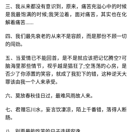
三、我从来都没有意识到，原来，痛苦充溢心中的时候
是我最饱满的时候;我哭泣着，面对痛苦，其实也在化
解着痛苦……
四、我们最先衰老的从来不是容颜，而是那份不顾一切
的闯劲。
五、当爱情已不能回首，是不是就应该把记忆腾空?可
脑海里那些情节，视乎越是猖狂了;空荡荡的心房，是
否少了你添置的笑容，就成了我犯下的错，这种逆天大
罪该由我一个人来承受。
六、莫放春秋佳日过，最难风雨故人来。
七、君赠忘川水，妄言饮凄凉，陌上千番错，落得人断
肠。
八、别再最能吃苦的日子选择安逸。