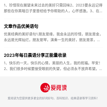
1、珍惜现在展望未来过去的美好只需回味2、2023要永远记得
那些在你黑暗日子里曾经给予你帮助的人，心怀感激。3、在苦
也要坚持，在累也要拼搏。再见了，2023年!你好，2023年...
文章作品优美语句
优美经典的美好语句1.朋友是缘，我会永远的珍惜，朋友是金，
永远是光辉灿烂，朋友是琴，演奏一生的美好，朋友是茶，品
味一生的清香，朋友是笔，写岀一生的幸福，朋友是歌，唱岀
一辈子温暖...
2023年每日晨语分享正能量收录
1、快乐的一天，快乐的心情，美丽的人生，我的祝福。早安！
2、我们很多时候要接受眼前的失望，但必须永不放弃希望。早
安！3、书虽然不能直接帮你解决问题，却能给你一个更好的角
度。早安...
爱阅读
为您提供更多更全的好词好句、百科知识、经典语录等学习资料！