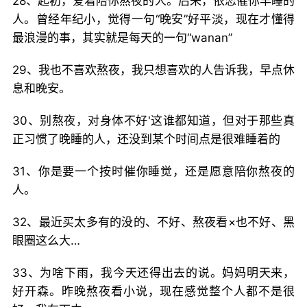
28、起初，爱着陪你熬夜的人。后来，依恋催你早睡的
人。曾经年纪小，觉得一句“晚安”好平淡，现在才懂得
最浪漫的事，其实就是每天的一句“wanan”
29、我也不喜欢熬夜，我只想喜欢的人告诉我，早点休
息和晚安。
30、别熬夜，对身体不好'这谁都知道，但对于那些真
正习惯了晚睡的人，还没到某个时间点是很难睡着的
31、你是要一个按时催你睡觉，还是愿意陪你熬夜的
人。
32、最近买太多有的没的、不好、熬夜看×也不好、黑
眼圈这么大…
33、为啥下雨，我今天还得出去的说。妈妈明天来，
好开森。昨晚熬夜看小说，现在感觉整个人都不是很