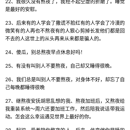
22、我很久没有熬夜了，我经不起空虚的折磨了。睡觉
是最好的安慰。
23、后来有的人学会了撒谎不脸红有的人学会了冷漠的
微笑有的人再也不熬夜有的人狠心剪掉长发他们都是回
不去的人这世上的从头再来从来都是骗人的。
24、傻瓜，别总熬夜早点休息好吗！
25、有没有叫别人不要熬夜，自己却又睡得很晚。
26、我们总是叫别人不要熬夜，对身体不好，却忘了自
己每晚都睡得很晚
27、继熬夜安抚胡思乱想的我、熬夜加班后，又熬夜给
我重装系统～周六还要加班工作，然后陪我说话带我运
动。怎会这么幸运遇见世界上最好的你。