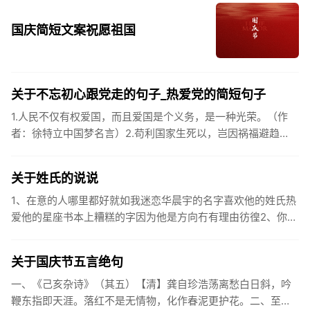
国庆简短文案祝愿祖国
关于不忘初心跟党走的句子_热爱党的简短句子
1.人民不仅有权爱国，而且爱国是个义务，是一种光荣。（作
者：徐特立中国梦名言）2.苟利国家生死以，岂因祸福避趋
之。（作者：林则徐）3.不忘初心跟党走，走进祖国的壮美山
河。4.和...
关于姓氏的说说
1、在意的人哪里都好就如我迷恋华晨宇的名字喜欢他的姓氏热
爱他的星座书本上糟糕的字因为他是方向冇有理由彷徨2、你的
姓氏，是我最熟悉的字。3、看到你名字姓氏甚至其中一个字我
都会突然...
关于国庆节五言绝句
一、《己亥杂诗》（其五）【清】龚自珍浩荡离愁白日斜，吟
鞭东指即天涯。落红不是无情物，化作春泥更护花。二、至今