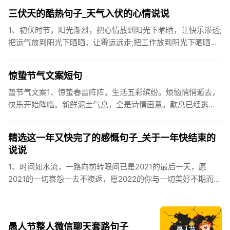
候你...
三伏天的酷热句子_天气入伏的心情说说
1、初伏时节，阳光渐烈，把心情放到阳光下晒晒，让快乐渗透;
把运气放到阳光下晒晒，让霉运远走;把工作放到阳光下晒晒，
让成功保留。2、现在的天气，自来水可以直接泡方便麵！3、
伏之后...
惊蛰节气文案短句
蛰节气文案1、惊蛰春雷阵阵，生活五彩缤纷。烦恼悄悄遁去，
快乐开始降临。新鲜泥土气息，全是诗情画意。歎息已经逃
逸，安康不离不弃。惊蛰必有惊喜，好运天天爱你!2、惊蛰
到，阳光绕，晒...
精选这一年又快完了的感慨句子_关于一年快结束的
说说
1、时间如水流，一路向前转眼间已是2021的最后一天，愿
2021的一切哀怨一去不複返，愿2022的你与一切美好不期而
遇。2、认认真真过好2021年仅有的这几天，然后调整好心态
迎...
愚人节整人微信聊天套路句子