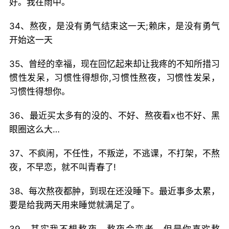
好。我在雨中。
34、熬夜，是没有勇气结束这一天;赖床，是没有勇气
开始这一天
35、曾经的幸福，现在回忆起来却让我疼的不知所措习
惯性发呆，习惯性得想你,习惯性熬夜，习惯性发呆，
习惯性得想你。
36、最近买太多有的没的、不好、熬夜看x也不好、黑
眼圈这么大…
37、不疯闹，不任性，不叛逆，不逃课，不打架，不熬
夜，不早恋，就不叫青春了!
38、每次熬夜都肿，到现在还没睡下。最近事多太累，
要是给我两天用来睡觉就满足了。