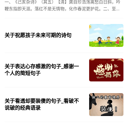
一、《己亥杂诗》（其五）【清】龚自珍浩荡离愁白日斜，吟
鞭东指即天涯。落红不是无情物，化作春泥更护花。二、至今
思项羽，不肯过江东。三、《州桥》【宋】范成大州桥南北是
天街，父老年年...
关于祝愿孩子未来可期的诗句
关于表达心存感激的句子_感谢一
个人的简短句子
关于看透却要装傻的句子_看破不
说破的经典语录