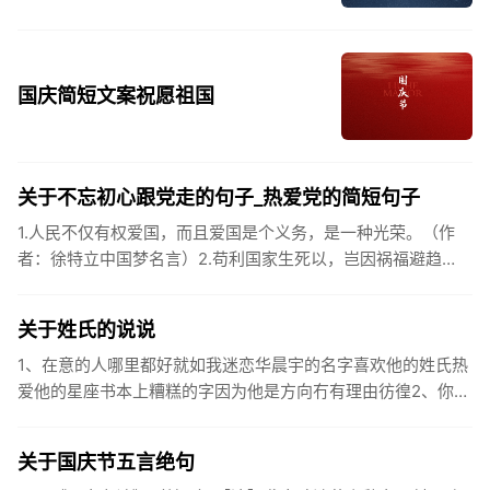
国庆简短文案祝愿祖国
关于不忘初心跟党走的句子_热爱党的简短句子
1.人民不仅有权爱国，而且爱国是个义务，是一种光荣。（作
者：徐特立中国梦名言）2.苟利国家生死以，岂因祸福避趋
之。（作者：林则徐）3.不忘初心跟党走，走进祖国的壮美山
河。4.和...
关于姓氏的说说
1、在意的人哪里都好就如我迷恋华晨宇的名字喜欢他的姓氏热
爱他的星座书本上糟糕的字因为他是方向冇有理由彷徨2、你的
姓氏，是我最熟悉的字。3、看到你名字姓氏甚至其中一个字我
都会突然...
关于国庆节五言绝句