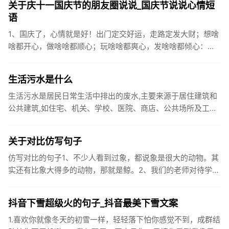
关于庆十一国庆节的朋友圈说说_国庆节说说心情短
语
1、国庆了，心情就是好！出门定交好运，走路定发大财；想啥
啥都开心，做啥啥都顺心；玩啥啥都爽心，发啥啥都倾心：祝
你国庆开怀，乐的合不拢嘴哦！2、张灯结彩喜气浓，欢天喜地
笑开颜;华...
生活污水是什么
生活污水是居民日常生活中排出的废水,主要来源于居住建筑和
公共建筑,如住宅、机关、学校、医院、商店、公共场所及工业
企业卫生间等。生活污水所含的污染物主要是有机物（如蛋白
质、碳水化...
关于对比仿写句子
仿写对比的句子1、不少人看到过象，都说象是很大的动物。其
实还有比象大得多的动物，那就是鲸。2、我们的老师对待学生
很温柔，对待学生的学习却很严厉。3、松鼠的叫声很响亮，比
黄鼠狼的...
抖音下雪超级火的句子_抖音最美下雪文案
1.喜欢你就像冬天的初雪一样，轻轻落下怕你感觉不到，成群结