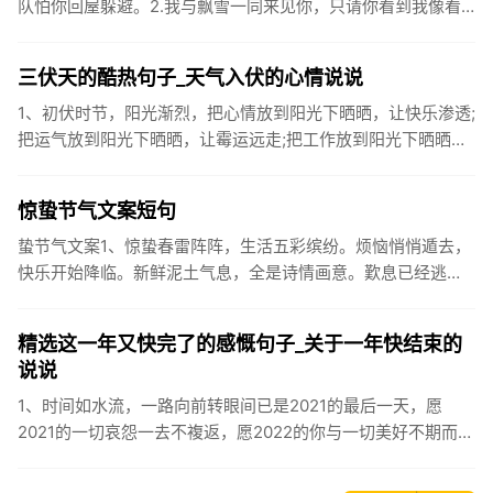
队怕你回屋躲避。2.我与飘雪一同来见你，只请你看到我像看
到雪一样惊喜3.坐标武汉！今天也下了好大的雪！4.下雪的时
候你...
三伏天的酷热句子_天气入伏的心情说说
1、初伏时节，阳光渐烈，把心情放到阳光下晒晒，让快乐渗透;
把运气放到阳光下晒晒，让霉运远走;把工作放到阳光下晒晒，
让成功保留。2、现在的天气，自来水可以直接泡方便麵！3、
伏之后...
惊蛰节气文案短句
蛰节气文案1、惊蛰春雷阵阵，生活五彩缤纷。烦恼悄悄遁去，
快乐开始降临。新鲜泥土气息，全是诗情画意。歎息已经逃
逸，安康不离不弃。惊蛰必有惊喜，好运天天爱你!2、惊蛰
到，阳光绕，晒...
精选这一年又快完了的感慨句子_关于一年快结束的
说说
1、时间如水流，一路向前转眼间已是2021的最后一天，愿
2021的一切哀怨一去不複返，愿2022的你与一切美好不期而
遇。2、认认真真过好2021年仅有的这几天，然后调整好心态
迎...