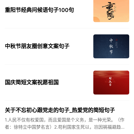
重阳节经典问候语句子100句
中秋节朋友圈创意文案句子
国庆简短文案祝愿祖国
关于不忘初心跟党走的句子_热爱党的简短句子
1.人民不仅有权爱国，而且爱国是个义务，是一种光荣。（作
者：徐特立中国梦名言）2.苟利国家生死以，岂因祸福避趋