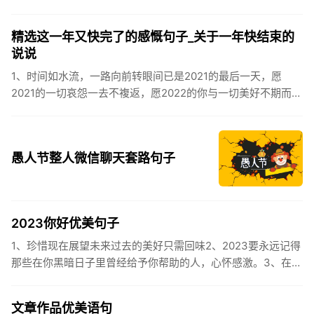
逸，安康不离不弃。惊蛰必有惊喜，好运天天爱你!2、惊蛰
到，阳光绕，晒...
精选这一年又快完了的感慨句子_关于一年快结束的
说说
1、时间如水流，一路向前转眼间已是2021的最后一天，愿
2021的一切哀怨一去不複返，愿2022的你与一切美好不期而
遇。2、认认真真过好2021年仅有的这几天，然后调整好心态
迎...
愚人节整人微信聊天套路句子
2023你好优美句子
1、珍惜现在展望未来过去的美好只需回味2、2023要永远记得
那些在你黑暗日子里曾经给予你帮助的人，心怀感激。3、在苦
也要坚持，在累也要拼搏。再见了，2023年!你好，2023年...
文章作品优美语句