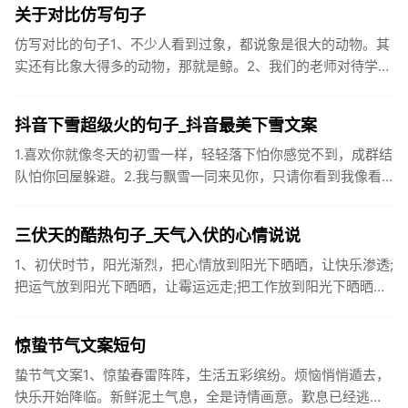
关于对比仿写句子
仿写对比的句子1、不少人看到过象，都说象是很大的动物。其
实还有比象大得多的动物，那就是鲸。2、我们的老师对待学生
很温柔，对待学生的学习却很严厉。3、松鼠的叫声很响亮，比
黄鼠狼的...
抖音下雪超级火的句子_抖音最美下雪文案
1.喜欢你就像冬天的初雪一样，轻轻落下怕你感觉不到，成群结
队怕你回屋躲避。2.我与飘雪一同来见你，只请你看到我像看
到雪一样惊喜3.坐标武汉！今天也下了好大的雪！4.下雪的时
候你...
三伏天的酷热句子_天气入伏的心情说说
1、初伏时节，阳光渐烈，把心情放到阳光下晒晒，让快乐渗透;
把运气放到阳光下晒晒，让霉运远走;把工作放到阳光下晒晒，
让成功保留。2、现在的天气，自来水可以直接泡方便麵！3、
伏之后...
惊蛰节气文案短句
蛰节气文案1、惊蛰春雷阵阵，生活五彩缤纷。烦恼悄悄遁去，
快乐开始降临。新鲜泥土气息，全是诗情画意。歎息已经逃