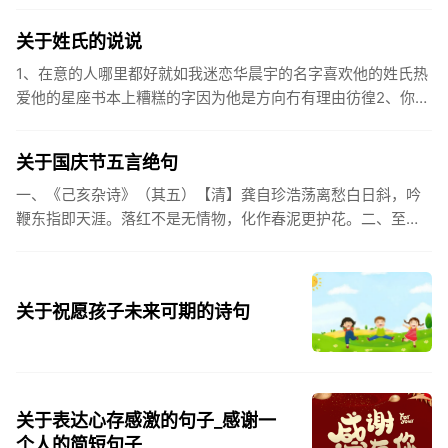
之。（作者：林则徐）3.不忘初心跟党走，走进祖国的壮美山
河。4.和...
关于姓氏的说说
1、在意的人哪里都好就如我迷恋华晨宇的名字喜欢他的姓氏热
爱他的星座书本上糟糕的字因为他是方向冇有理由彷徨2、你的
姓氏，是我最熟悉的字。3、看到你名字姓氏甚至其中一个字我
都会突然...
关于国庆节五言绝句
一、《己亥杂诗》（其五）【清】龚自珍浩荡离愁白日斜，吟
鞭东指即天涯。落红不是无情物，化作春泥更护花。二、至今
思项羽，不肯过江东。三、《州桥》【宋】范成大州桥南北是
天街，父老年年...
关于祝愿孩子未来可期的诗句
关于表达心存感激的句子_感谢一
个人的简短句子