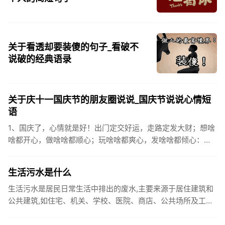
关于看透却要装傻的句子_看破不
说破的经典语录
关于庆十一国庆节的朋友圈说说_国庆节说说心情短
语
1、国庆了，心情就是好！出门定交好运，走路定发大财；想啥
啥都开心，做啥啥都顺心；玩啥啥都爽心，发啥啥都倾心：祝
你国庆开怀，乐的合不拢嘴哦！2、张灯结彩喜气浓，欢天喜地
笑开颜;华...
生活污水是什么
生活污水是居民日常生活中排出的废水,主要来源于居住建筑和
公共建筑,如住宅、机关、学校、医院、商店、公共场所及工业
企业卫生间等。生活污水所含的污染物主要是有机物（如蛋白
质、碳水化...