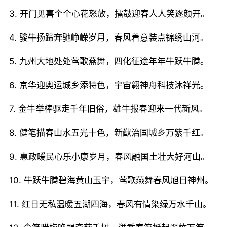
3. 开门见喜个个心花怒放，擂鼓迎春人人笑逐颜开。
4. 骏牛扬蹄奔驰峥嵘岁月，春风着意装点锦绣山河。
5. 九州大地处处莺歌燕舞，四化征途年年牛跃牛腾。
6. 京华迎奥运城乡添特色，宇宙翱神舟科技沐祥光。
7. 金牛举棒驱走千年旧俗，雄牛报春迎来一代新风。
8. 健笔描春山水五光十色，新猷治国城乡万紫千红。
9. 惠政暖民心乐小康岁月，春风融国土壮大好河山。
10. 牛跃牛腾碧海黄山玉宇，莺歌燕舞春风旭日神州。
11. 红日无私温暖五湖四海，春风有情染绿万水千山。