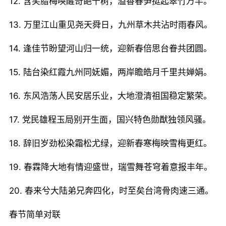
12. 含笑腊梅唤醒奇葩千树，溢香春笋挺起翠竹万竿。
13. 万里江山重见尧天舜日，九州草木共沾时雨春风。
14. 逢佳节盼望河山归一统，迎新春倍思台眷共团圆。
15. 陆台染红霞九州同妩媚，两岸瞻皓月千里共婵娟。
16. 东风浩荡人民安居乐业，大地澄清祖国稳定繁荣。
17. 党民雄程玉局别开生面，国兴特色勋猷独领风骚。
18. 辞旧岁劲松染霜松尤绿，迎新春寒梅映雪梅更红。
19. 春霖降大地有情迎盛世，瑞雪舞苍穹着意报丰年。
20. 春来兮大陆弟兄奔四化，时至矣台湾骨肉速三通。
春节简单对联