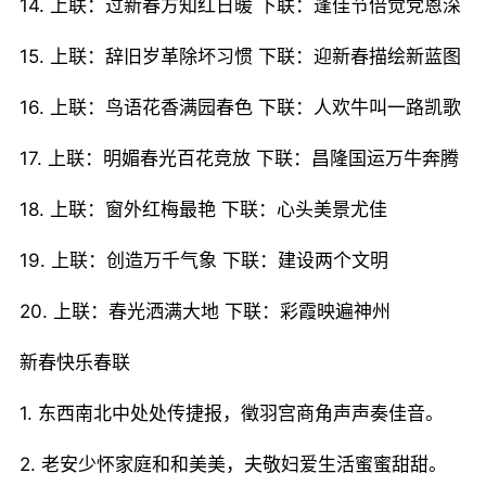
14. 上联：过新春方知红日暖 下联：逢佳节倍觉党恩深
15. 上联：辞旧岁革除坏习惯 下联：迎新春描绘新蓝图
16. 上联：鸟语花香满园春色 下联：人欢牛叫一路凯歌
17. 上联：明媚春光百花竞放 下联：昌隆国运万牛奔腾
18. 上联：窗外红梅最艳 下联：心头美景尤佳
19. 上联：创造万千气象 下联：建设两个文明
20. 上联：春光洒满大地 下联：彩霞映遍神州
新春快乐春联
1. 东西南北中处处传捷报，徵羽宫商角声声奏佳音。
2. 老安少怀家庭和和美美，夫敬妇爱生活蜜蜜甜甜。