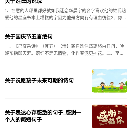
关于姓氏的说说
1、在意的人哪里都好就如我迷恋华晨宇的名字喜欢他的姓氏热
爱他的星座书本上糟糕的字因为他是方向冇有理由彷徨2、你的
姓氏，是我最熟悉的字。3、看到你名字姓氏甚至其中一个字我
都会突然...
关于国庆节五言绝句
一、《己亥杂诗》（其五）【清】龚自珍浩荡离愁白日斜，吟
鞭东指即天涯。落红不是无情物，化作春泥更护花。二、至今
思项羽，不肯过江东。三、《州桥》【宋】范成大州桥南北是
天街，父老年年...
关于祝愿孩子未来可期的诗句
关于表达心存感激的句子_感谢一
个人的简短句子