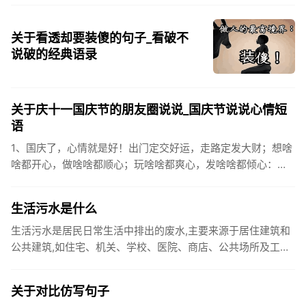
关于看透却要装傻的句子_看破不
说破的经典语录
关于庆十一国庆节的朋友圈说说_国庆节说说心情短
语
1、国庆了，心情就是好！出门定交好运，走路定发大财；想啥
啥都开心，做啥啥都顺心；玩啥啥都爽心，发啥啥都倾心：祝
你国庆开怀，乐的合不拢嘴哦！2、张灯结彩喜气浓，欢天喜地
笑开颜;华...
生活污水是什么
生活污水是居民日常生活中排出的废水,主要来源于居住建筑和
公共建筑,如住宅、机关、学校、医院、商店、公共场所及工业
企业卫生间等。生活污水所含的污染物主要是有机物（如蛋白
质、碳水化...
关于对比仿写句子