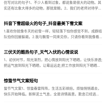
仿写对比的句子1、不少人看到过象，都说象是很大的动物。其
实还有比象大得多的动物，那就是鲸。2、我们的老师对待学生
很温柔，对待学生的学习却很严厉。3、松鼠的叫声很响亮，比
黄鼠狼的...
抖音下雪超级火的句子_抖音最美下雪文案
1.喜欢你就像冬天的初雪一样，轻轻落下怕你感觉不到，成群结
队怕你回屋躲避。2.我与飘雪一同来见你，只请你看到我像看
到雪一样惊喜3.坐标武汉！今天也下了好大的雪！4.下雪的时
候你...
三伏天的酷热句子_天气入伏的心情说说
1、初伏时节，阳光渐烈，把心情放到阳光下晒晒，让快乐渗透;
把运气放到阳光下晒晒，让霉运远走;把工作放到阳光下晒晒，
让成功保留。2、现在的天气，自来水可以直接泡方便麵！3、
伏之后...
惊蛰节气文案短句
蛰节气文案1、惊蛰春雷阵阵，生活五彩缤纷。烦恼悄悄遁去，
快乐开始降临。新鲜泥土气息，全是诗情画意。歎息已经逃
逸，安康不离不弃。惊蛰必有惊喜，好运天天爱你!2、惊蛰
到，阳光绕，晒...