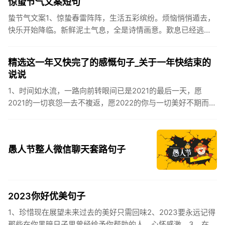
惊蛰节气文案短句
蛰节气文案1、惊蛰春雷阵阵，生活五彩缤纷。烦恼悄悄遁去，
快乐开始降临。新鲜泥土气息，全是诗情画意。歎息已经逃
逸，安康不离不弃。惊蛰必有惊喜，好运天天爱你!2、惊蛰
到，阳光绕，晒...
精选这一年又快完了的感慨句子_关于一年快结束的
说说
1、时间如水流，一路向前转眼间已是2021的最后一天，愿
2021的一切哀怨一去不複返，愿2022的你与一切美好不期而
遇。2、认认真真过好2021年仅有的这几天，然后调整好心态
迎...
愚人节整人微信聊天套路句子
2023你好优美句子
1、珍惜现在展望未来过去的美好只需回味2、2023要永远记得
那些在你黑暗日子里曾经给予你帮助的人，心怀感激。3、在苦