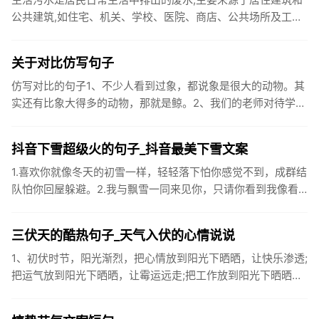
公共建筑,如住宅、机关、学校、医院、商店、公共场所及工业
企业卫生间等。生活污水所含的污染物主要是有机物（如蛋白
质、碳水化...
关于对比仿写句子
仿写对比的句子1、不少人看到过象，都说象是很大的动物。其
实还有比象大得多的动物，那就是鲸。2、我们的老师对待学生
很温柔，对待学生的学习却很严厉。3、松鼠的叫声很响亮，比
黄鼠狼的...
抖音下雪超级火的句子_抖音最美下雪文案
1.喜欢你就像冬天的初雪一样，轻轻落下怕你感觉不到，成群结
队怕你回屋躲避。2.我与飘雪一同来见你，只请你看到我像看
到雪一样惊喜3.坐标武汉！今天也下了好大的雪！4.下雪的时
候你...
三伏天的酷热句子_天气入伏的心情说说
1、初伏时节，阳光渐烈，把心情放到阳光下晒晒，让快乐渗透;
把运气放到阳光下晒晒，让霉运远走;把工作放到阳光下晒晒，
让成功保留。2、现在的天气，自来水可以直接泡方便麵！3、
伏之后...