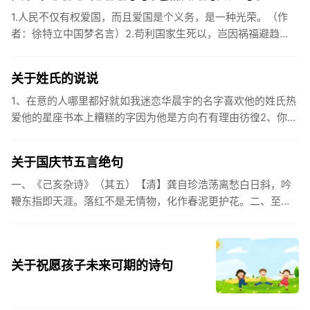
1.人民不仅有权爱国，而且爱国是个义务，是一种光荣。（作
者：徐特立中国梦名言）2.苟利国家生死以，岂因祸福避趋
之。（作者：林则徐）3.不忘初心跟党走，走进祖国的壮美山
河。4.和...
关于姓氏的说说
1、在意的人哪里都好就如我迷恋华晨宇的名字喜欢他的姓氏热
爱他的星座书本上糟糕的字因为他是方向冇有理由彷徨2、你的
姓氏，是我最熟悉的字。3、看到你名字姓氏甚至其中一个字我
都会突然...
关于国庆节五言绝句
一、《己亥杂诗》（其五）【清】龚自珍浩荡离愁白日斜，吟
鞭东指即天涯。落红不是无情物，化作春泥更护花。二、至今
思项羽，不肯过江东。三、《州桥》【宋】范成大州桥南北是
天街，父老年年...
关于祝愿孩子未来可期的诗句