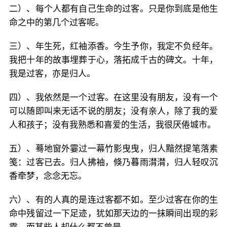
二）、每个人都有自己生命的过客。只是你到底是他生
命之中的第几个过客呢。
三）、年生死，红袖添香。今生予你，我定不负经年。
我把十年的故事埋葬于心，落拓成千古的碑文。十年，
我是过客，亦是归人。
四）、我依然是一个过客。在这里没有朋友，没有一个
可以随即叫来无话不说的朋友；没有亲人，除了我的爱
人和孩子；没有我熟悉和喜爱的生活，我很厌倦城市。
五）、蓦地窗外霎过一幕竹影曳曳，归人黯然提笔落素
笺：过客已去。归人拂袖，倏乃暮雨潸潸，归人轻叹沉
香牵梦，念念无忘。
六）、有的人真的是连过客都不如。至少过客在你的生
命中残留过一下足迹，犹如那天边的一抹瞬间出现的彩