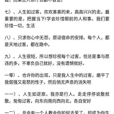
霞，而某些人却什么都不曾是。
七）、人生如过客，欢欢喜喜的来，高高兴兴的走。最
重要的是，把握当下!学会珍惜眼前的人和事。我们要
珍惜一切，生活
八）、只求你心中无怨，原谅宿命的安排。每个人，都
是天地过客，都在路中。
九）、人生很短，所以想珍视每个过客，但总是事与愿
违的多，不辜负自己就好，没有遗憾就好。
一零）、也许你的出现，只是我人生中的过客，磨平了
我倔强又易怒的性子，然后悄无声息的消失吧
一一）、人生如逆旅，我亦是行人。走走停停说散就
散，匆匆过客，向东向南向西向北，各自安好
一二）、总会有一个人教会你如何去爱了，却成为你生