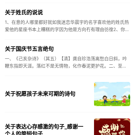
之。（作者：林则徐）3.不忘初心跟党走，走进祖国的壮美山
河。4.和...
关于姓氏的说说
1、在意的人哪里都好就如我迷恋华晨宇的名字喜欢他的姓氏热
爱他的星座书本上糟糕的字因为他是方向冇有理由彷徨2、你的
姓氏，是我最熟悉的字。3、看到你名字姓氏甚至其中一个字我
都会突然...
关于国庆节五言绝句
一、《己亥杂诗》（其五）【清】龚自珍浩荡离愁白日斜，吟
鞭东指即天涯。落红不是无情物，化作春泥更护花。二、至今
思项羽，不肯过江东。三、《州桥》【宋】范成大州桥南北是
天街，父老年年...
关于祝愿孩子未来可期的诗句
关于表达心存感激的句子_感谢一
个人的简短句子