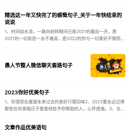
逸，安康不离不弃。惊蛰必有惊喜，好运天天爱你!2、惊蛰
到，阳光绕，晒...
精选这一年又快完了的感慨句子_关于一年快结束的
说说
1、时间如水流，一路向前转眼间已是2021的最后一天，愿
2021的一切哀怨一去不複返，愿2022的你与一切美好不期而
遇。2、认认真真过好2021年仅有的这几天，然后调整好心态
迎...
愚人节整人微信聊天套路句子
2023你好优美句子
1、珍惜现在展望未来过去的美好只需回味2、2023要永远记得
那些在你黑暗日子里曾经给予你帮助的人，心怀感激。3、在苦
也要坚持，在累也要拼搏。再见了，2023年!你好，2023年...
文章作品优美语句