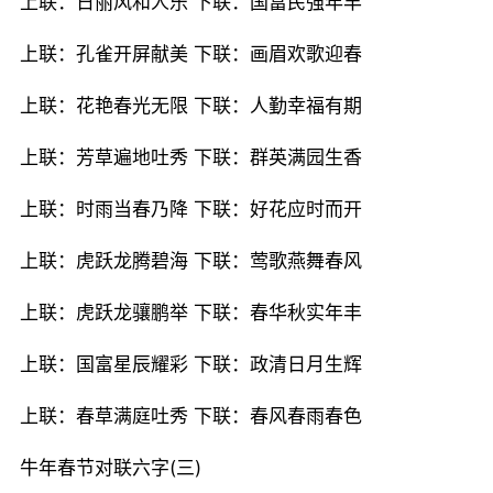
上联：日丽风和人乐 下联：国富民强年丰
上联：孔雀开屏献美 下联：画眉欢歌迎春
上联：花艳春光无限 下联：人勤幸福有期
上联：芳草遍地吐秀 下联：群英满园生香
上联：时雨当春乃降 下联：好花应时而开
上联：虎跃龙腾碧海 下联：莺歌燕舞春风
上联：虎跃龙骧鹏举 下联：春华秋实年丰
上联：国富星辰耀彩 下联：政清日月生辉
上联：春草满庭吐秀 下联：春风春雨春色
牛年春节对联六字(三)