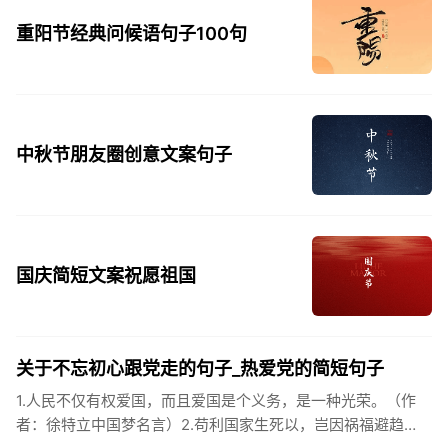
重阳节经典问候语句子100句
中秋节朋友圈创意文案句子
国庆简短文案祝愿祖国
关于不忘初心跟党走的句子_热爱党的简短句子
1.人民不仅有权爱国，而且爱国是个义务，是一种光荣。（作
者：徐特立中国梦名言）2.苟利国家生死以，岂因祸福避趋