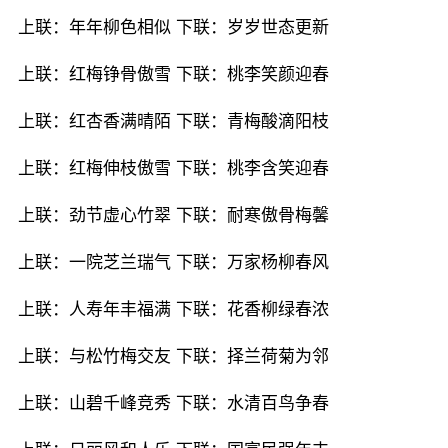
上联：年年柳色相似 下联：岁岁世态更新
上联：红梅铮骨傲雪 下联：桃李笑颜迎春
上联：红杏香满晴陌 下联：青梅酸滴阳枝
上联：红梅伸枝傲雪 下联：桃李含笑迎春
上联：劲节虚心竹翠 下联：耐寒傲骨梅馨
上联：一院芝兰瑞气 下联：万家杨柳春风
上联：人寿年丰福满 下联：花香柳绿春浓
上联：与松竹梅交友 下联：择兰荷菊为邻
上联：山碧千峰竞秀 下联：水清百鸟争春