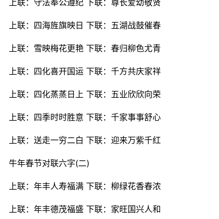
上联：守法奉公遵纪 下联：尊长爱幼敬贤
上联：四海旌旗映日 下联：五湖战鼓催春
上联：雪映梅花更艳 下联：春归柳色尤青
上联：四化喜开国运 下联：千方共庆家祥
上联：四化蒸蒸日上 下联：五业欣欣向荣
上联：四季时时胜意 下联：千家事事舒心
上联：送走一穷二白 下联：迎来万紫千红
牛年春节对联六字(二)
上联：年丰人寿福满 下联：柳绿花香春浓
上联：年丰德茂福盛 下联：家旺国兴人和