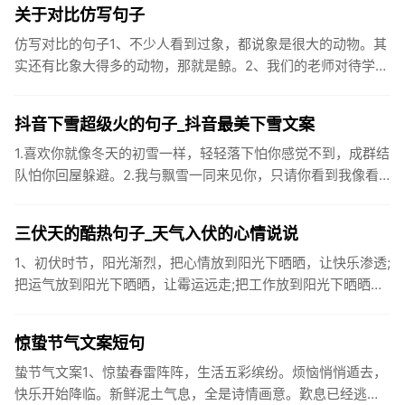
关于对比仿写句子
仿写对比的句子1、不少人看到过象，都说象是很大的动物。其
实还有比象大得多的动物，那就是鲸。2、我们的老师对待学生
很温柔，对待学生的学习却很严厉。3、松鼠的叫声很响亮，比
黄鼠狼的...
抖音下雪超级火的句子_抖音最美下雪文案
1.喜欢你就像冬天的初雪一样，轻轻落下怕你感觉不到，成群结
队怕你回屋躲避。2.我与飘雪一同来见你，只请你看到我像看
到雪一样惊喜3.坐标武汉！今天也下了好大的雪！4.下雪的时
候你...
三伏天的酷热句子_天气入伏的心情说说
1、初伏时节，阳光渐烈，把心情放到阳光下晒晒，让快乐渗透;
把运气放到阳光下晒晒，让霉运远走;把工作放到阳光下晒晒，
让成功保留。2、现在的天气，自来水可以直接泡方便麵！3、
伏之后...
惊蛰节气文案短句
蛰节气文案1、惊蛰春雷阵阵，生活五彩缤纷。烦恼悄悄遁去，
快乐开始降临。新鲜泥土气息，全是诗情画意。歎息已经逃