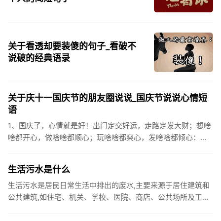
关于看透却要装傻的句子_看破不
说破的经典语录
关于庆十一国庆节的朋友圈说说_国庆节说说心情短
语
1、国庆了，心情就是好！出门定交好运，走路定发大财；想啥
啥都开心，做啥啥都顺心；玩啥啥都爽心，发啥啥都倾心：祝
你国庆开怀，乐的合不拢嘴哦！2、张灯结彩喜气浓，欢天喜地
笑开颜;华...
生活污水是什么
生活污水是居民日常生活中排出的废水,主要来源于居住建筑和
公共建筑,如住宅、机关、学校、医院、商店、公共场所及工业
企业卫生间等。生活污水所含的污染物主要是有机物（如蛋白
质、碳水化...