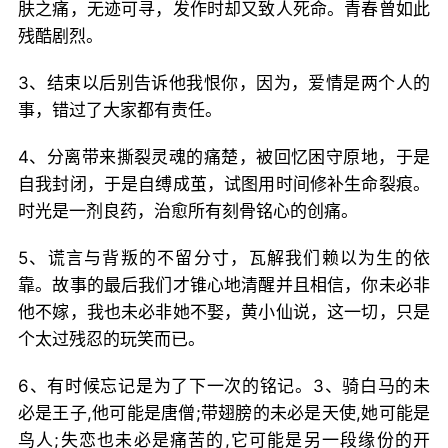
肤之痛，无迹可寻，发作时却又致人死命。青春曾如此
残酷剧烈。
3、结束以后别告诉他我恨你，因为，爱情是两个人的
事，错过了大家都有责任。
4、分离带来撕裂灵魂的痛楚，被回忆困守原地，于是
自我封闭，于是自缚成茧，试图用时间修补生命裂痕。
时光是一剂良药，治愈所有刻骨铭心的创痛。
5、谎言与背叛的不留分寸，瓦解我们赖以为生的依
靠。故事的最后我们才锥心地清醒并且相信，你未必非
他不嫁，我也未必非她不娶，黄小仙说，这一切，只是
个太过残忍的玩笑而已。
6、有时候忘记是为了下一次的铭记。3、骑白马的未
必是王子,他可能是唐僧;带翅膀的未必是天使,她可能是
鸟人;失恋也未必是痛苦的,它可能是另一段缘份的开