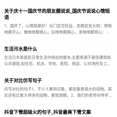
关于庆十一国庆节的朋友圈说说_国庆节说说心情短
语
1、国庆了，心情就是好！出门定交好运，走路定发大财；想啥
啥都开心，做啥啥都顺心；玩啥啥都爽心，发啥啥都倾心：祝
你国庆开怀，乐的合不拢嘴哦！2、张灯结彩喜气浓，欢天喜地
笑开颜;华...
生活污水是什么
生活污水是居民日常生活中排出的废水,主要来源于居住建筑和
公共建筑,如住宅、机关、学校、医院、商店、公共场所及工业
企业卫生间等。生活污水所含的污染物主要是有机物（如蛋白
质、碳水化...
关于对比仿写句子
仿写对比的句子1、不少人看到过象，都说象是很大的动物。其
实还有比象大得多的动物，那就是鲸。2、我们的老师对待学生
很温柔，对待学生的学习却很严厉。3、松鼠的叫声很响亮，比
黄鼠狼的...
抖音下雪超级火的句子_抖音最美下雪文案