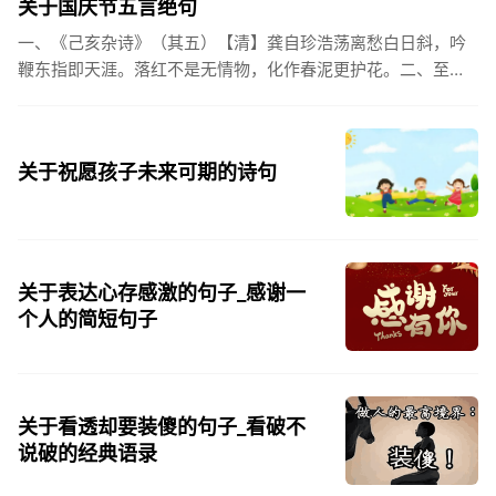
关于国庆节五言绝句
一、《己亥杂诗》（其五）【清】龚自珍浩荡离愁白日斜，吟
鞭东指即天涯。落红不是无情物，化作春泥更护花。二、至今
思项羽，不肯过江东。三、《州桥》【宋】范成大州桥南北是
天街，父老年年...
关于祝愿孩子未来可期的诗句
关于表达心存感激的句子_感谢一
个人的简短句子
关于看透却要装傻的句子_看破不
说破的经典语录