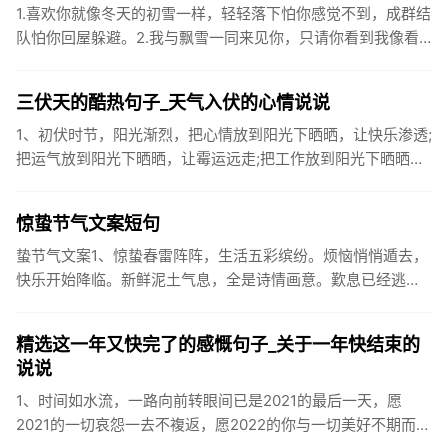
1.喜欢你就像冬天的初雪一样，轻轻落下怕你感觉不到，成群结
队怕你回屋躲避。2.我与飘雪一同来见你，只请你看到我像看
到雪一样惊喜3.坐标武汉！今天也下了好大的雪！4.下雪的时
候你...
三伏天的酷热句子_天气入伏的心情说说
1、初伏时节，阳光渐烈，把心情放到阳光下晒晒，让快乐渗透;
把运气放到阳光下晒晒，让霉运远走;把工作放到阳光下晒晒，
让成功保留。2、现在的天气，自来水可以直接泡方便麵！3、
伏之后...
惊蛰节气文案短句
蛰节气文案1、惊蛰春雷阵阵，生活五彩缤纷。烦恼悄悄遁去，
快乐开始降临。新鲜泥土气息，全是诗情画意。歎息已经逃
逸，安康不离不弃。惊蛰必有惊喜，好运天天爱你!2、惊蛰
到，阳光绕，晒...
精选这一年又快完了的感慨句子_关于一年快结束的
说说
1、时间如水流，一路向前转眼间已是2021的最后一天，愿
2021的一切哀怨一去不複返，愿2022的你与一切美好不期而