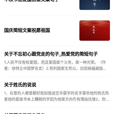
国庆简短文案祝愿祖国
关于不忘初心跟党走的句子_热爱党的简短句子
1.人民不仅有权爱国，而且爱国是个义务，是一种光荣。（作
者：徐特立中国梦名言）2.苟利国家生死以，岂因祸福避趋
之。（作者：林则徐）3.不忘初心跟党走，走进祖国的壮美山
河。4.和...
关于姓氏的说说
1、在意的人哪里都好就如我迷恋华晨宇的名字喜欢他的姓氏热
爱他的星座书本上糟糕的字因为他是方向冇有理由彷徨2、你的
姓氏，是我最熟悉的字。3、看到你名字姓氏甚至其中一个字我
都会突然...