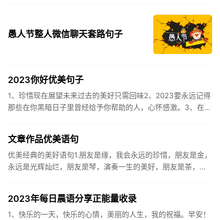
遇。2、认认真真过好2021年仅有的这几天，然后调整好心态
迎...
愚人节整人微信聊天套路句子
2023你好优美句子
1、珍惜现在展望未来过去的美好只需回味2、2023要永远记得
那些在你黑暗日子里曾经给予你帮助的人，心怀感激。3、在苦
也要坚持，在累也要拼搏。再见了，2023年!你好，2023年...
文章作品优美语句
优美经典的美好语句1.朋友是缘，我会永远的珍惜，朋友是金，
永远是光辉灿烂，朋友是琴，演奏一生的美好，朋友是茶，品
味一生的清香，朋友是笔，写岀一生的幸福，朋友是歌，唱岀
一辈子温暖...
2023年每日晨语分享正能量收录
1、快乐的一天，快乐的心情，美丽的人生，我的祝福。早安！