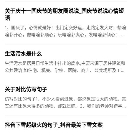
关于庆十一国庆节的朋友圈说说_国庆节说说心情短
语
1、国庆了，心情就是好！出门定交好运，走路定发大财；想啥
啥都开心，做啥啥都顺心；玩啥啥都爽心，发啥啥都倾心：祝
你国庆开怀，乐的合不拢嘴哦！2、张灯结彩喜气浓，欢天喜地
笑开颜;华...
生活污水是什么
生活污水是居民日常生活中排出的废水,主要来源于居住建筑和
公共建筑,如住宅、机关、学校、医院、商店、公共场所及工业
企业卫生间等。生活污水所含的污染物主要是有机物（如蛋白
质、碳水化...
关于对比仿写句子
仿写对比的句子1、不少人看到过象，都说象是很大的动物。其
实还有比象大得多的动物，那就是鲸。2、我们的老师对待学生
很温柔，对待学生的学习却很严厉。3、松鼠的叫声很响亮，比
黄鼠狼的...
抖音下雪超级火的句子_抖音最美下雪文案