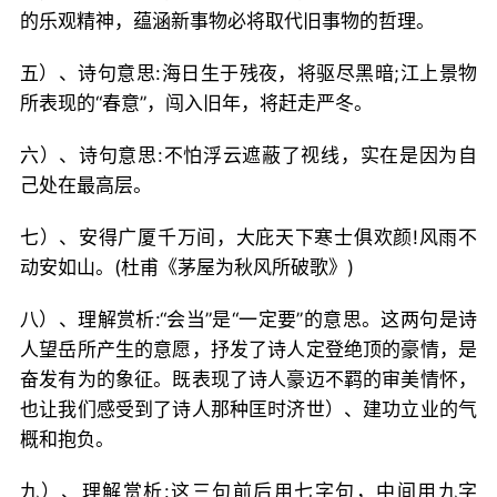
的乐观精神，蕴涵新事物必将取代旧事物的哲理。
五）、诗句意思:海日生于残夜，将驱尽黑暗;江上景物
所表现的“春意”，闯入旧年，将赶走严冬。
六）、诗句意思:不怕浮云遮蔽了视线，实在是因为自
己处在最高层。
七）、安得广厦千万间，大庇天下寒士俱欢颜!风雨不
动安如山。(杜甫《茅屋为秋风所破歌》)
八）、理解赏析:“会当”是“一定要”的意思。这两句是诗
人望岳所产生的意愿，抒发了诗人定登绝顶的豪情，是
奋发有为的象征。既表现了诗人豪迈不羁的审美情怀，
也让我们感受到了诗人那种匡时济世）、建功立业的气
概和抱负。
九）、理解赏析:这三句前后用七字句，中间用九字