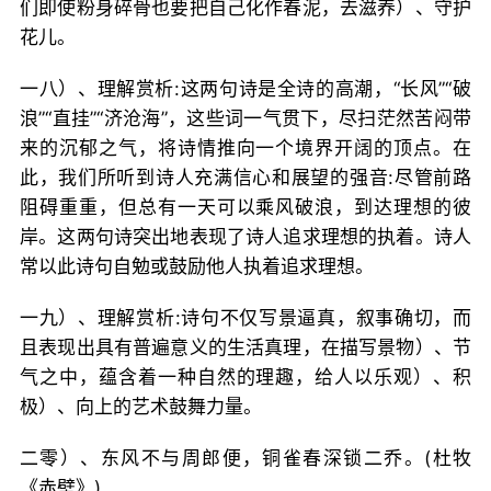
们即使粉身碎骨也要把自己化作春泥，去滋养）、守护
花儿。
一八）、理解赏析:这两句诗是全诗的高潮，“长风”“破
浪”“直挂”“济沧海”，这些词一气贯下，尽扫茫然苦闷带
来的沉郁之气，将诗情推向一个境界开阔的顶点。在
此，我们所听到诗人充满信心和展望的强音:尽管前路
阻碍重重，但总有一天可以乘风破浪，到达理想的彼
岸。这两句诗突出地表现了诗人追求理想的执着。诗人
常以此诗句自勉或鼓励他人执着追求理想。
一九）、理解赏析:诗句不仅写景逼真，叙事确切，而
且表现出具有普遍意义的生活真理，在描写景物）、节
气之中，蕴含着一种自然的理趣，给人以乐观）、积
极）、向上的艺术鼓舞力量。
二零）、东风不与周郎便，铜雀春深锁二乔。(杜牧
《赤壁》)