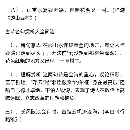
一八）、山重水复疑无路，柳暗花明又一村。(陆游
《游山西村》)
古诗名句赏析大全简洁
一）、诗句意思:在那山水连绵重叠的地方，真让人怀
疑路已走到尽头了，无法前行;没想到那柳色深深）、
花色红艳的地方又出现了一座村庄。
二）、理解赏析:这两句诗是全诗的重心，议论精彩，
富于哲理。“浮云”是“邪臣蔽贤”的象征;“身在最高层”隐
喻自己德才卓绝，不怕人毁谤，表现了诗人在政治上高
瞻远瞩，立志改革的理想和抱负。
三）、长风破浪会有时，直挂云帆济沧海。(李白《行
路难》)