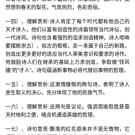
然想到春天的梨花，气氛热烈，色彩奇丽。
一四）、理解赏析:诗人肯定了每个时代都有他自己的
天才诗人，他们以富有创造性的诗篇领导当代诗坛，创
一代诗风。诗句也含着强烈的追求创造精神，诗人唿唤
要摆脱崇古）、拟古的框框，走一条属于自己的新路，
创造出更多更好的适应当代人审美意识和要求的诗作。
他鼓励诗人们在继承的基础上力求创造，争取做“领风
骚”的“才人”。诗句蕴涵新事物必将代替旧事物的哲理。
一五）、理解赏析:这激情慷慨的两句诗，表明了诗人
舍生取义的决心，充分体现了他的民族气节。
一六）、理解赏析:这两句是议论，强调周瑜取胜是靠
天时地利之便，暗含机遇造英雄的哲理。
一七）、诗句意思:飘落的红花原来并不是无情物，它