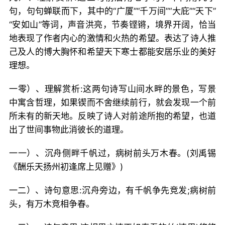
句，句句蝉联而下，其中的“广厦”“千万间”“大庇”“天下”
“安如山”等词，声音洪亮，节奏铿锵，境界开阔，恰当
地表现了作者内心的激情和火热的希望。表达了诗人推
己及人的博大胸怀和希望天下寒士都能安居乐业的美好
理想。
一零）、理解赏析:这两句诗写山间水畔的景色，写景
中寓含哲理，如果锲而不舍继续前行，就会发现一个前
所未有的新天地。反映了诗人对前途所抱的希望，也道
出了世间事物此消彼长的道理。
一一）、沉舟侧畔千帆过，病树前头万木春。(刘禹锡
《酬乐天扬州初逢席上见赠》)
一二）、诗句意思:沉舟旁边，有千帆争先竞发;病树前
头，有万木竞相争春。