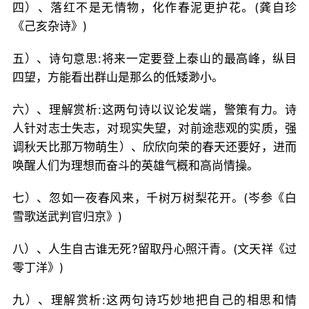
四）、落红不是无情物，化作春泥更护花。(龚自珍
《己亥杂诗》)
五）、诗句意思:将来一定要登上泰山的最高峰，纵目
四望，方能看出群山是那么的低矮渺小。
六）、理解赏析:这两句诗以议论发端，警策有力。诗
人针对志士失志，对现实失望，对前途悲观的实质，强
调秋天比那万物萌生）、欣欣向荣的春天还要好，进而
唤醒人们为理想而奋斗的英雄气概和高尚情操。
七）、忽如一夜春风来，千树万树梨花开。(岑参《白
雪歌送武判官归京》)
八）、人生自古谁无死?留取丹心照汗青。(文天祥《过
零丁洋》)
九）、理解赏析:这两句诗巧妙地把自己的相思和情