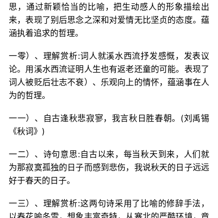
思，通过新颖恰当的比喻，把生动感人的形象描绘出
来，表现了别后思念之深和对爱情无比坚贞的态度。蕴
涵执着追求的哲理。
一零）、理解赏析:词人就溪水西流抒发感慨，发表议
论。用溪水西流证明人生也有返老还童的可能。表现了
词人被贬后壮志不衰）、乐观向上的情怀，蕴涵事在人
为的哲理。
一一）、自古逢秋悲寂寥，我言秋日胜春朝。(刘禹锡
《秋词》)
一二）、诗句意思:自古以来，每当秋天到来，人们就
为那寂寞孤独的日子而感到悲伤，我说秋天的日子远远
好于春天的日子。
一三）、理解赏析:这两句诗采用了比喻的修辞手法，
以春花喻冬雪，想象丰富奇特，从塞北的严酷环境，竟