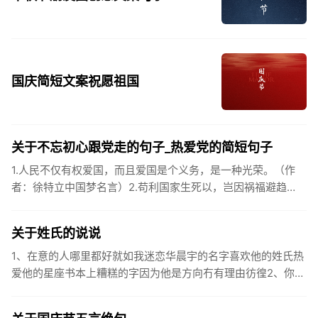
国庆简短文案祝愿祖国
关于不忘初心跟党走的句子_热爱党的简短句子
1.人民不仅有权爱国，而且爱国是个义务，是一种光荣。（作
者：徐特立中国梦名言）2.苟利国家生死以，岂因祸福避趋
之。（作者：林则徐）3.不忘初心跟党走，走进祖国的壮美山
河。4.和...
关于姓氏的说说
1、在意的人哪里都好就如我迷恋华晨宇的名字喜欢他的姓氏热
爱他的星座书本上糟糕的字因为他是方向冇有理由彷徨2、你的
姓氏，是我最熟悉的字。3、看到你名字姓氏甚至其中一个字我
都会突然...