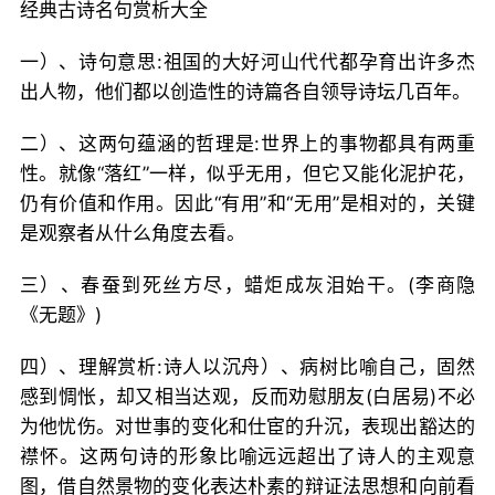
经典古诗名句赏析大全
一）、诗句意思:祖国的大好河山代代都孕育出许多杰
出人物，他们都以创造性的诗篇各自领导诗坛几百年。
二）、这两句蕴涵的哲理是:世界上的事物都具有两重
性。就像“落红”一样，似乎无用，但它又能化泥护花，
仍有价值和作用。因此“有用”和“无用”是相对的，关键
是观察者从什么角度去看。
三）、春蚕到死丝方尽，蜡炬成灰泪始干。(李商隐
《无题》)
四）、理解赏析:诗人以沉舟）、病树比喻自己，固然
感到惆怅，却又相当达观，反而劝慰朋友(白居易)不必
为他忧伤。对世事的变化和仕宦的升沉，表现出豁达的
襟怀。这两句诗的形象比喻远远超出了诗人的主观意
图，借自然景物的变化表达朴素的辩证法思想和向前看