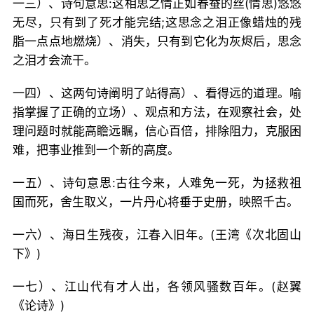
一三）、诗句意思:这相思之情正如春蚕的丝(情思)悠悠
无尽，只有到了死才能完结;这思念之泪正像蜡烛的残
脂一点点地燃烧）、消失，只有到它化为灰烬后，思念
之泪才会流干。
一四）、这两句诗阐明了站得高）、看得远的道理。喻
指掌握了正确的立场）、观点和方法，在观察社会，处
理问题时就能高瞻远瞩，信心百倍，排除阻力，克服困
难，把事业推到一个新的高度。
一五）、诗句意思:古往今来，人难免一死，为拯救祖
国而死，舍生取义，一片丹心将垂于史册，映照千古。
一六）、海日生残夜，江春入旧年。(王湾《次北固山
下》)
一七）、江山代有才人出，各领风骚数百年。(赵翼
《论诗》)