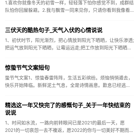
1.喜欢你就像冬天的初雪一样，轻轻落下怕你感觉不到，成群结
队怕你回屋躲避。2.我与飘雪一同来见你，只请你看到我像看
到雪一样惊喜3.坐标武汉！今天也下了好大的雪！4.下雪的时
候你...
三伏天的酷热句子_天气入伏的心情说说
1、初伏时节，阳光渐烈，把心情放到阳光下晒晒，让快乐渗透;
把运气放到阳光下晒晒，让霉运远走;把工作放到阳光下晒晒，
让成功保留。2、现在的天气，自来水可以直接泡方便麵！3、
伏之后...
惊蛰节气文案短句
蛰节气文案1、惊蛰春雷阵阵，生活五彩缤纷。烦恼悄悄遁去，
快乐开始降临。新鲜泥土气息，全是诗情画意。歎息已经逃
逸，安康不离不弃。惊蛰必有惊喜，好运天天爱你!2、惊蛰
到，阳光绕，晒...
精选这一年又快完了的感慨句子_关于一年快结束的
说说
1、时间如水流，一路向前转眼间已是2021的最后一天，愿
2021的一切哀怨一去不複返，愿2022的你与一切美好不期而
遇。2、认认真真过好2021年仅有的这几天，然后调整好心态