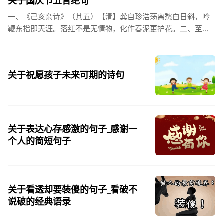
关于国庆节五言绝句
一、《己亥杂诗》（其五）【清】龚自珍浩荡离愁白日斜，吟
鞭东指即天涯。落红不是无情物，化作春泥更护花。二、至今
思项羽，不肯过江东。三、《州桥》【宋】范成大州桥南北是
天街，父老年年...
关于祝愿孩子未来可期的诗句
关于表达心存感激的句子_感谢一
个人的简短句子
关于看透却要装傻的句子_看破不
说破的经典语录