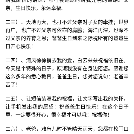
给我醒悟的话语，您在我迷途时给我光明的道路。父
亲，生日快乐，永远幸福。
二三）、天地再大，也打不过父亲对子女的牵挂；世界
再广，也广不过父亲可依靠的肩膀；海洋再深，也深不
过父亲的养育之恩；爸爸生日到来之际祝所有的爸爸生
日开心快乐！
二四）、清风徐徐捎去我的爱，白云朵朵祝福依旧在。
今天是个特殊的日子，原谅我没有在身边陪您。感谢您
这么多年的悉心教育，爸爸生日，想对您说句：老爸辛
苦了！
二五）、让短信装满我的祝福，让文字写出我的关怀，
让手机发出我的愿望！祝爸爸生日快乐！在这个日子
里，一定要很开心，很幸福才可以哦！祝福你！
二六）、老爸，难忘儿时不管晴天雨天，您都在校门口