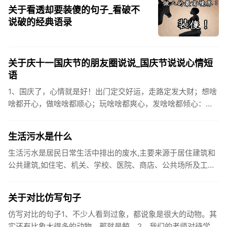
关于看透却要装傻的句子_看破不
说破的经典语录
关于庆十一国庆节的朋友圈说说_国庆节说说心情短
语
1、国庆了，心情就是好！出门定交好运，走路定发大财；想啥
啥都开心，做啥啥都顺心；玩啥啥都爽心，发啥啥都倾心：祝
你国庆开怀，乐的合不拢嘴哦！2、张灯结彩喜气浓，欢天喜地
笑开颜;华...
生活污水是什么
生活污水是居民日常生活中排出的废水,主要来源于居住建筑和
公共建筑,如住宅、机关、学校、医院、商店、公共场所及工业
企业卫生间等。生活污水所含的污染物主要是有机物（如蛋白
质、碳水化...
关于对比仿写句子
仿写对比的句子1、不少人看到过象，都说象是很大的动物。其
实还有比象大得多的动物，那就是鲸。2、我们的老师对待学生