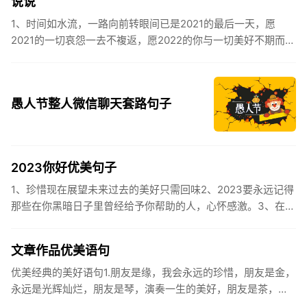
说说
1、时间如水流，一路向前转眼间已是2021的最后一天，愿
2021的一切哀怨一去不複返，愿2022的你与一切美好不期而
遇。2、认认真真过好2021年仅有的这几天，然后调整好心态
迎...
愚人节整人微信聊天套路句子
2023你好优美句子
1、珍惜现在展望未来过去的美好只需回味2、2023要永远记得
那些在你黑暗日子里曾经给予你帮助的人，心怀感激。3、在苦
也要坚持，在累也要拼搏。再见了，2023年!你好，2023年...
文章作品优美语句
优美经典的美好语句1.朋友是缘，我会永远的珍惜，朋友是金，
永远是光辉灿烂，朋友是琴，演奏一生的美好，朋友是茶，品
味一生的清香，朋友是笔，写岀一生的幸福，朋友是歌，唱岀