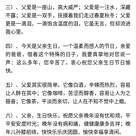
三）、父爱是一座山，高大威严；父爱是一汪水，深藏
不露；父爱是一双手，抚摸着我们走过春夏秋冬；父爱
更是一滴泪，一滴饱含温度的泪，它虽无言，但却流进
我心里。
四）、今天是父亲生日，一个温柔而感人的节日，亲爱
的爸爸，借着这个特殊的日子，我要真挚地对您说一
声：这么多年，您辛苦了。衷心祝您父亲生日节日愉
快。
五）、父爱其实很简单。它像白酒，辛辣而热烈，容易
让人醉在其中；它像咖啡，苦涩而醇香，容易让人为之
振奋；它像茶，平淡而亲切，让人在不知不觉中上瘾。
六）、父亲，生日快乐，祝愿父亲晚年没有忧和烦，平
平安安度时光；晚年没有病和痛，健健康康多吉祥；晚
年儿孙膝前绕，快快乐乐庆团圆，愉快幸福享清闲。