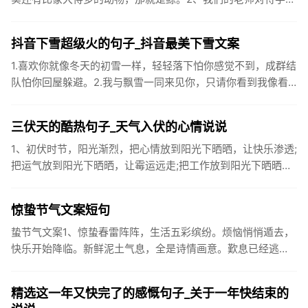
很温柔，对待学生的学习却很严厉。3、松鼠的叫声很响亮，比
黄鼠狼的...
抖音下雪超级火的句子_抖音最美下雪文案
1.喜欢你就像冬天的初雪一样，轻轻落下怕你感觉不到，成群结
队怕你回屋躲避。2.我与飘雪一同来见你，只请你看到我像看
到雪一样惊喜3.坐标武汉！今天也下了好大的雪！4.下雪的时
候你...
三伏天的酷热句子_天气入伏的心情说说
1、初伏时节，阳光渐烈，把心情放到阳光下晒晒，让快乐渗透;
把运气放到阳光下晒晒，让霉运远走;把工作放到阳光下晒晒，
让成功保留。2、现在的天气，自来水可以直接泡方便麵！3、
伏之后...
惊蛰节气文案短句
蛰节气文案1、惊蛰春雷阵阵，生活五彩缤纷。烦恼悄悄遁去，
快乐开始降临。新鲜泥土气息，全是诗情画意。歎息已经逃
逸，安康不离不弃。惊蛰必有惊喜，好运天天爱你!2、惊蛰
到，阳光绕，晒...
精选这一年又快完了的感慨句子_关于一年快结束的