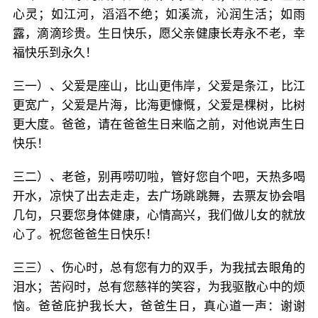
心灵；如江河，滔滔不绝；如溪流，沁润生活；如雨
露，滴滴珍贵。生日快乐，愿父亲健康长寿永不老，幸
福快乐到永久！
三一）、父爱是座山，比山更伟岸，父爱是条江，比江
更宽广，父爱是片海，比海更慷慨，父爱是棵树，比树
更大度。爸爸，请在爸爸生日来临之前，对他说声生日
快乐！
三二）、老爸，别再唠叨啦，管好您自个吧，天热多喝
开水，凉快了出去走走，去广场跳跳舞，去票友协会唱
几句，只要您身体健康，心情高兴，我们做儿女的就放
心了。祝您爸爸生日快乐！
三三）、伤心时，总有您有力的双手，为我拭去眼角的
泪水；苦闷时，总有您慈祥的笑容，为我驱散心中的烦
恼。爸爸庇护我长大，爸爸生日，真心道一声：谢谢