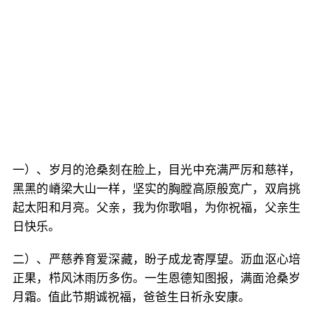
一）、岁月的沧桑刻在脸上，目光中充满严厉和慈祥，
黑黑的嵴梁大山一样，坚实的胸膛高原般宽广，双肩挑
起太阳和月亮。父亲，我为你歌唱，为你祝福，父亲生
日快乐。
二）、严慈养育爱深藏，盼子成龙寄厚望。沥血沤心培
正果，栉风沐雨历多伤。一生恩德知图报，满面沧桑岁
月霜。值此节期诚祝福，爸爸生日祈永安康。