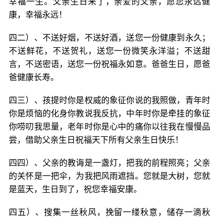
幸福一生。父亲生日来了，亲爱的父亲，愿您永远健
康，幸福永远！
四二）、不送好烟，不送好酒，送您一份健康到永久；
不送鲜花，不送贺礼，送您一份微笑永洋溢；不送甜
言，不送密语，送您一份祝福永如意。爸爸生日，愿爸
爸健康长寿。
四三）、孩提时你是权威的象征你说的我照做，青年时
你是烦恼的化身你教说我反抗，中年时你是牵挂的象征
你唠叨我思量，老年时你是心中的痛你以往我在慢慢品
尝，借助父亲生日祝福天下所有父亲生日快乐！
四四）、父亲的教诲是一盏灯，把我的前程照亮；父亲
的关怀是一把伞，为我把风雨遮挡。您就是大树，您就
是蓝天，生日到了，祝您幸福安康。
四五）、搜集一丝秋风，挽留一缕秋意，储存一滴秋