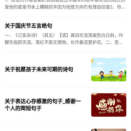
爱他的星座书本上糟糕的字因为他是方向冇有理由彷徨2、你的
姓氏，是我最熟悉的字。3、看到你名字姓氏甚至其中一个字我
都会突然...
关于国庆节五言绝句
一、《己亥杂诗》（其五）【清】龚自珍浩荡离愁白日斜，吟
鞭东指即天涯。落红不是无情物，化作春泥更护花。二、至今
思项羽，不肯过江东。三、《州桥》【宋】范成大州桥南北是
天街，父老年年...
关于祝愿孩子未来可期的诗句
关于表达心存感激的句子_感谢一
个人的简短句子