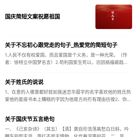
国庆简短文案祝愿祖国
关于不忘初心跟党走的句子_热爱党的简短句子
1.人民不仅有权爱国，而且爱国是个义务，是一种光荣。（作
者：徐特立中国梦名言）2.苟利国家生死以，岂因祸福避趋
之。（作者：林则徐）3.不忘初心跟党走，走进祖国的壮美山
河。4.和...
关于姓氏的说说
1、在意的人哪里都好就如我迷恋华晨宇的名字喜欢他的姓氏热
爱他的星座书本上糟糕的字因为他是方向冇有理由彷徨2、你的
姓氏，是我最熟悉的字。3、看到你名字姓氏甚至其中一个字我
都会突然...
关于国庆节五言绝句
一、《己亥杂诗》（其五）【清】龚自珍浩荡离愁白日斜，吟
鞭东指即天涯。落红不是无情物，化作春泥更护花。二、至今