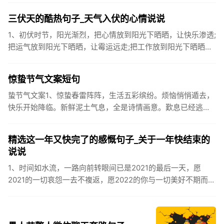
候你...
三伏天的酷热句子_天气入伏的心情说说
1、初伏时节，阳光渐烈，把心情放到阳光下晒晒，让快乐渗透;
把运气放到阳光下晒晒，让霉运远走;把工作放到阳光下晒晒，
让成功保留。2、现在的天气，自来水可以直接泡方便麵！3、
伏之后...
惊蛰节气文案短句
蛰节气文案1、惊蛰春雷阵阵，生活五彩缤纷。烦恼悄悄遁去，
快乐开始降临。新鲜泥土气息，全是诗情画意。歎息已经逃
逸，安康不离不弃。惊蛰必有惊喜，好运天天爱你!2、惊蛰
到，阳光绕，晒...
精选这一年又快完了的感慨句子_关于一年快结束的
说说
1、时间如水流，一路向前转眼间已是2021的最后一天，愿
2021的一切哀怨一去不複返，愿2022的你与一切美好不期而
遇。2、认认真真过好2021年仅有的这几天，然后调整好心态
迎...