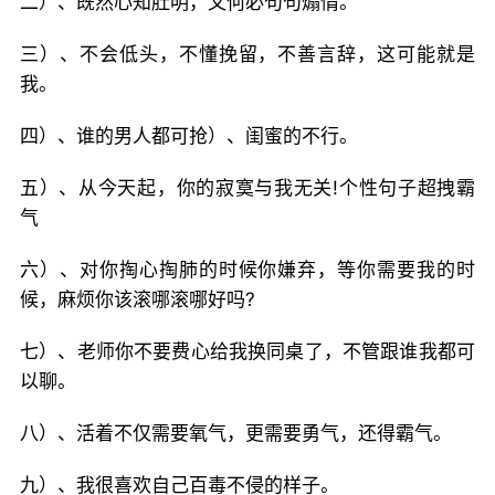
二）、既然心知肚明，又何必句句煽情。
三）、不会低头，不懂挽留，不善言辞，这可能就是
我。
四）、谁的男人都可抢）、闺蜜的不行。
五）、从今天起，你的寂寞与我无关!个性句子超拽霸
气
六）、对你掏心掏肺的时候你嫌弃，等你需要我的时
候，麻烦你该滚哪滚哪好吗?
七）、老师你不要费心给我换同桌了，不管跟谁我都可
以聊。
八）、活着不仅需要氧气，更需要勇气，还得霸气。
九）、我很喜欢自己百毒不侵的样子。