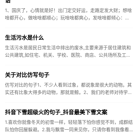
语
1、国庆了，心情就是好！出门定交好运，走路定发大财；想啥
啥都开心，做啥啥都顺心；玩啥啥都爽心，发啥啥都倾心：祝
你国庆开怀，乐的合不拢嘴哦！2、张灯结彩喜气浓，欢天喜地
笑开颜;华...
生活污水是什么
生活污水是居民日常生活中排出的废水,主要来源于居住建筑和
公共建筑,如住宅、机关、学校、医院、商店、公共场所及工业
企业卫生间等。生活污水所含的污染物主要是有机物（如蛋白
质、碳水化...
关于对比仿写句子
仿写对比的句子1、不少人看到过象，都说象是很大的动物。其
实还有比象大得多的动物，那就是鲸。2、我们的老师对待学生
很温柔，对待学生的学习却很严厉。3、松鼠的叫声很响亮，比
黄鼠狼的...
抖音下雪超级火的句子_抖音最美下雪文案
1.喜欢你就像冬天的初雪一样，轻轻落下怕你感觉不到，成群结
队怕你回屋躲避。2.我与飘雪一同来见你，只请你看到我像看
到雪一样惊喜3.坐标武汉！今天也下了好大的雪！4.下雪的时