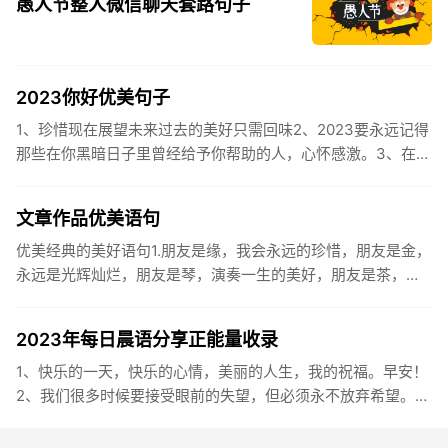
愚人节整人微信聊天套路句子
2023你好优美句子
1、珍惜现在展望未来过去的美好只需回味2、2023要永远记得
那些在你黑暗日子里曾经给予你帮助的人，心怀感激。3、在苦
也要坚持，在累也要拼搏。再见了，2023年!你好，2023年...
文章作品优美语句
优美经典的美好语句1.朋友是缘，我会永远的珍惜，朋友是金，
永远是光辉灿烂，朋友是琴，演奏一生的美好，朋友是茶，品
味一生的清香，朋友是笔，写岀一生的幸福，朋友是歌，唱岀
一辈子温暖...
2023年每日晨语分享正能量收录
1、快乐的一天，快乐的心情，美丽的人生，我的祝福。早安！
2、我们很多时候要接受眼前的失望，但必须永不放弃希望。早
安！3、书虽然不能直接帮你解决问题，却能给你一个更好的角
度。早安...