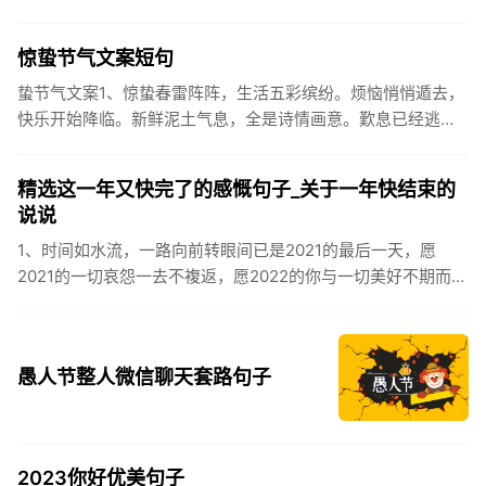
让成功保留。2、现在的天气，自来水可以直接泡方便麵！3、
伏之后...
惊蛰节气文案短句
蛰节气文案1、惊蛰春雷阵阵，生活五彩缤纷。烦恼悄悄遁去，
快乐开始降临。新鲜泥土气息，全是诗情画意。歎息已经逃
逸，安康不离不弃。惊蛰必有惊喜，好运天天爱你!2、惊蛰
到，阳光绕，晒...
精选这一年又快完了的感慨句子_关于一年快结束的
说说
1、时间如水流，一路向前转眼间已是2021的最后一天，愿
2021的一切哀怨一去不複返，愿2022的你与一切美好不期而
遇。2、认认真真过好2021年仅有的这几天，然后调整好心态
迎...
愚人节整人微信聊天套路句子
2023你好优美句子