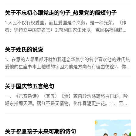
关于不忘初心跟党走的句子_热爱党的简短句子
1.人民不仅有权爱国，而且爱国是个义务，是一种光荣。（作
者：徐特立中国梦名言）2.苟利国家生死以，岂因祸福避趋
之。（作者：林则徐）3.不忘初心跟党走，走进祖国的壮美山
河。4.和...
关于姓氏的说说
1、在意的人哪里都好就如我迷恋华晨宇的名字喜欢他的姓氏热
爱他的星座书本上糟糕的字因为他是方向冇有理由彷徨2、你的
姓氏，是我最熟悉的字。3、看到你名字姓氏甚至其中一个字我
都会突然...
关于国庆节五言绝句
一、《己亥杂诗》（其五）【清】龚自珍浩荡离愁白日斜，吟
鞭东指即天涯。落红不是无情物，化作春泥更护花。二、至今
思项羽，不肯过江东。三、《州桥》【宋】范成大州桥南北是
天街，父老年年...
关于祝愿孩子未来可期的诗句