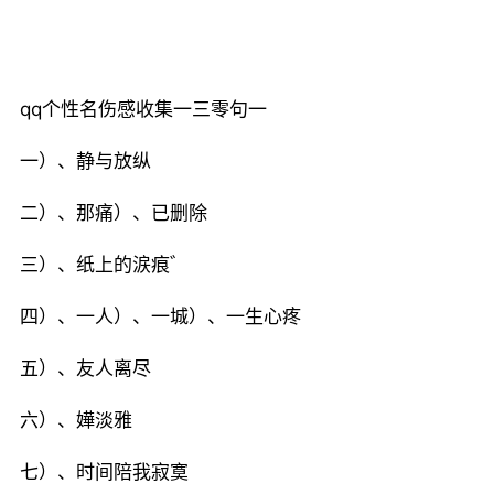
qq个性名伤感收集一三零句一
一）、静与放纵
二）、那痛）、已删除
三）、纸上的涙痕゛
四）、一人）、一城）、一生心疼
五）、友人离尽
六）、嬅淡雅
七）、时间陪我寂寞