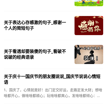
关于表达心存感激的句子_感谢一
个人的简短句子
关于看透却要装傻的句子_看破不
说破的经典语录
关于庆十一国庆节的朋友圈说说_国庆节说说心情短
语
1、国庆了，心情就是好！出门定交好运，走路定发大财；想啥
啥都开心，做啥啥都顺心；玩啥啥都爽心，发啥啥都倾心：祝
你国庆开怀，乐的合不拢嘴哦！2、张灯结彩喜气浓，欢天喜地