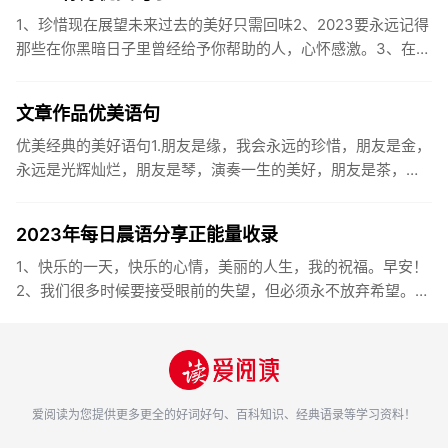
1、珍惜现在展望未来过去的美好只需回味2、2023要永远记得
那些在你黑暗日子里曾经给予你帮助的人，心怀感激。3、在苦
也要坚持，在累也要拼搏。再见了，2023年!你好，2023年...
文章作品优美语句
优美经典的美好语句1.朋友是缘，我会永远的珍惜，朋友是金，
永远是光辉灿烂，朋友是琴，演奏一生的美好，朋友是茶，品
味一生的清香，朋友是笔，写岀一生的幸福，朋友是歌，唱岀
一辈子温暖...
2023年每日晨语分享正能量收录
1、快乐的一天，快乐的心情，美丽的人生，我的祝福。早安！
2、我们很多时候要接受眼前的失望，但必须永不放弃希望。早
安！3、书虽然不能直接帮你解决问题，却能给你一个更好的角
度。早安...
爱阅读
为您提供更多更全的好词好句、百科知识、经典语录等学习资料！