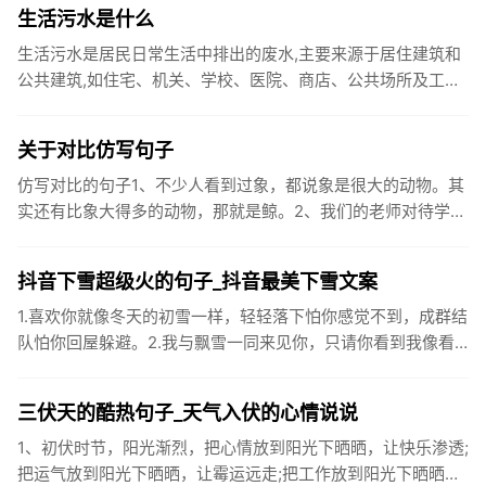
笑开颜;华...
生活污水是什么
生活污水是居民日常生活中排出的废水,主要来源于居住建筑和
公共建筑,如住宅、机关、学校、医院、商店、公共场所及工业
企业卫生间等。生活污水所含的污染物主要是有机物（如蛋白
质、碳水化...
关于对比仿写句子
仿写对比的句子1、不少人看到过象，都说象是很大的动物。其
实还有比象大得多的动物，那就是鲸。2、我们的老师对待学生
很温柔，对待学生的学习却很严厉。3、松鼠的叫声很响亮，比
黄鼠狼的...
抖音下雪超级火的句子_抖音最美下雪文案
1.喜欢你就像冬天的初雪一样，轻轻落下怕你感觉不到，成群结
队怕你回屋躲避。2.我与飘雪一同来见你，只请你看到我像看
到雪一样惊喜3.坐标武汉！今天也下了好大的雪！4.下雪的时
候你...
三伏天的酷热句子_天气入伏的心情说说
1、初伏时节，阳光渐烈，把心情放到阳光下晒晒，让快乐渗透;
把运气放到阳光下晒晒，让霉运远走;把工作放到阳光下晒晒，