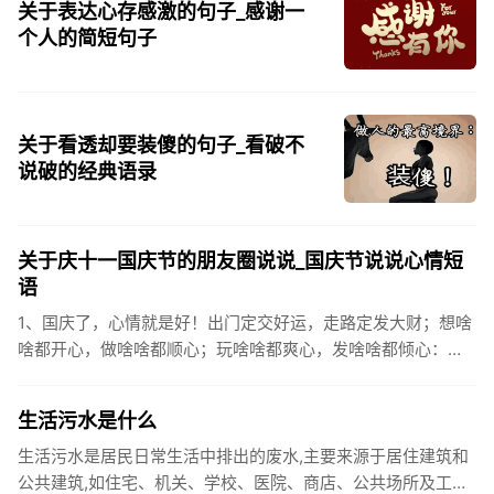
关于表达心存感激的句子_感谢一
个人的简短句子
关于看透却要装傻的句子_看破不
说破的经典语录
关于庆十一国庆节的朋友圈说说_国庆节说说心情短
语
1、国庆了，心情就是好！出门定交好运，走路定发大财；想啥
啥都开心，做啥啥都顺心；玩啥啥都爽心，发啥啥都倾心：祝
你国庆开怀，乐的合不拢嘴哦！2、张灯结彩喜气浓，欢天喜地
笑开颜;华...
生活污水是什么
生活污水是居民日常生活中排出的废水,主要来源于居住建筑和
公共建筑,如住宅、机关、学校、医院、商店、公共场所及工业