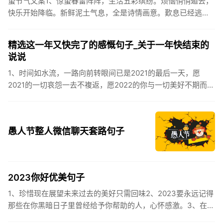
蛰节气文案1、惊蛰春雷阵阵，生活五彩缤纷。烦恼悄悄遁去，
快乐开始降临。新鲜泥土气息，全是诗情画意。歎息已经逃
逸，安康不离不弃。惊蛰必有惊喜，好运天天爱你!2、惊蛰
到，阳光绕，晒...
精选这一年又快完了的感慨句子_关于一年快结束的
说说
1、时间如水流，一路向前转眼间已是2021的最后一天，愿
2021的一切哀怨一去不複返，愿2022的你与一切美好不期而
遇。2、认认真真过好2021年仅有的这几天，然后调整好心态
迎...
愚人节整人微信聊天套路句子
2023你好优美句子
1、珍惜现在展望未来过去的美好只需回味2、2023要永远记得
那些在你黑暗日子里曾经给予你帮助的人，心怀感激。3、在苦
也要坚持，在累也要拼搏。再见了，2023年!你好，2023年...