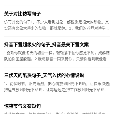
企业卫生间等。生活污水所含的污染物主要是有机物（如蛋白
质、碳水化...
关于对比仿写句子
仿写对比的句子1、不少人看到过象，都说象是很大的动物。其
实还有比象大得多的动物，那就是鲸。2、我们的老师对待学生
很温柔，对待学生的学习却很严厉。3、松鼠的叫声很响亮，比
黄鼠狼的...
抖音下雪超级火的句子_抖音最美下雪文案
1.喜欢你就像冬天的初雪一样，轻轻落下怕你感觉不到，成群结
队怕你回屋躲避。2.我与飘雪一同来见你，只请你看到我像看
到雪一样惊喜3.坐标武汉！今天也下了好大的雪！4.下雪的时
候你...
三伏天的酷热句子_天气入伏的心情说说
1、初伏时节，阳光渐烈，把心情放到阳光下晒晒，让快乐渗透;
把运气放到阳光下晒晒，让霉运远走;把工作放到阳光下晒晒，
让成功保留。2、现在的天气，自来水可以直接泡方便麵！3、
伏之后...
惊蛰节气文案短句