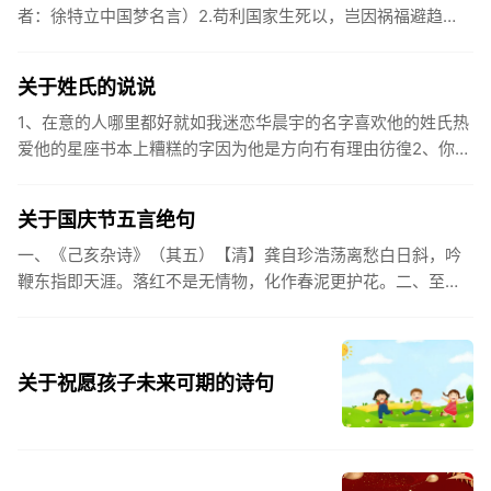
者：徐特立中国梦名言）2.苟利国家生死以，岂因祸福避趋
之。（作者：林则徐）3.不忘初心跟党走，走进祖国的壮美山
河。4.和...
关于姓氏的说说
1、在意的人哪里都好就如我迷恋华晨宇的名字喜欢他的姓氏热
爱他的星座书本上糟糕的字因为他是方向冇有理由彷徨2、你的
姓氏，是我最熟悉的字。3、看到你名字姓氏甚至其中一个字我
都会突然...
关于国庆节五言绝句
一、《己亥杂诗》（其五）【清】龚自珍浩荡离愁白日斜，吟
鞭东指即天涯。落红不是无情物，化作春泥更护花。二、至今
思项羽，不肯过江东。三、《州桥》【宋】范成大州桥南北是
天街，父老年年...
关于祝愿孩子未来可期的诗句