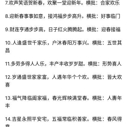
7.欢声笑语贺新春，欢聚一堂迎新年。横批：合家欢乐
8.迎新春事事如意，接鸿福步步高升。横批：好事临门
9.财连亨通步步高，日子红火腾腾起。横批：迎春接福
10.人逢盛世千家乐，户沐春阳万事兴。横批：五世其
昌
11.多劳多得人人乐，丰产丰收岁岁甜。横批：形势喜人
12.岁通盛世家家富，人遇年华个个欢。横批：皆大欢
喜
13.福气降临阖家福，春光辉映满堂春。横批：人夀年
丰
14.吉星永照平安宅，五福常临积善家。横批：春风得
意