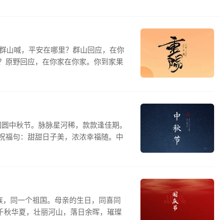
对群山喊，平安在哪里？群山回应，在你
？原野回应，在你家在你家。你到家果
圆圆中秋节。脉脉星河稀，款款逢佳期。
祝福句：甜甜日子美，浓浓幸福随。中
族，同一个祖国。母亲的生日，同喜同
.千秋华夏，壮丽河山，落日余晖，璀璨