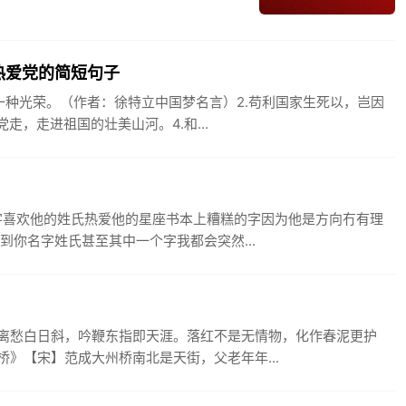
热爱党的简短句子
一种光荣。（作者：徐特立中国梦名言）2.苟利国家生死以，岂因
走，走进祖国的壮美山河。4.和...
字喜欢他的姓氏热爱他的星座书本上糟糕的字因为他是方向冇有理
到你名字姓氏甚至其中一个字我都会突然...
离愁白日斜，吟鞭东指即天涯。落红不是无情物，化作春泥更护
》【宋】范成大州桥南北是天街，父老年年...