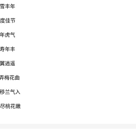
瑞雪丰年
欢度佳节
虎年虎气
人寿年丰
比翼逍遥
笛弄梅花曲
风移兰气入
寒尽桃花嫩