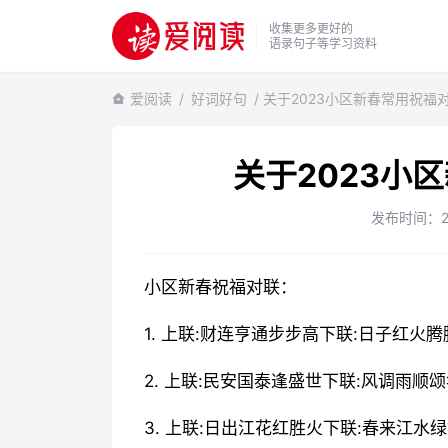
收集更多更好的
语录句子等学习资料
爱阅读
/
好词好句
/ 关于2023小区新春常用祝福
关于2023小
发布时间：202
小区新春祝福对联：
1. 上联:财连亨通步步高下联:日子红火
2. 上联:民安国泰逢盛世下联:风调雨顺
3. 上联:日出江花红胜火下联:春来江水