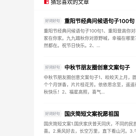
猜您喜欢的文章
重阳节经典问候语句子100句
好词好句
重阳节经典问候语句子100句1、重阳登高你
家在你家。九九踏秋你对原野喊，幸福在哪里
然都在。祝节日快乐。2、...
中秋节朋友圈创意文案句子
好词好句
中秋节朋友圈创意文案句子1、皎皎天上月，
个个月饼香，片片桂花芳。依依思念至，遥遥
秋快乐！2、福星高照，喜气...
国庆简短文案祝愿祖国
好词好句
国庆简短文案1.国庆家庆普天同庆，不同的民
喜。2.乘风好去，长空万里，直下看山河。3