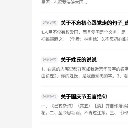
星河。4.祝我泱泱大国...
关于不忘初心跟党走的句子_
好词好句
1.人民不仅有权爱国，而且爱国是个义务，是
祸福避趋之。（作者：林则徐）3.不忘初心跟党
关于姓氏的说说
好词好句
1、在意的人哪里都好就如我迷恋华晨宇的名
由彷徨2、你的姓氏，是我最熟悉的字。3、看
关于国庆节五言绝句
好词好句
一、《己亥杂诗》（其五）【清】龚自珍浩荡
花。二、至今思项羽，不肯过江东。三、《州桥