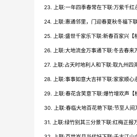
23. 上联:一年四季春常在下联:万紫千
24. 上联:惠通邻里，门迎春夏秋冬福
25. 上联:盛世千家乐下联:新春百家兴【
26. 上联:大地流金万事通下联:冬去春
27. 上联:占天时地利人和下联:取九州
28. 上联:事事如意大吉祥下联:家家顺
29. 上联:春花含笑意下联:爆竹增欢声
30. 上联:春临大地百花艳下联:节至人
31. 上联:绿竹别其三分景下联:红梅正
32. 上联:百世岁月当代好下联:千古江