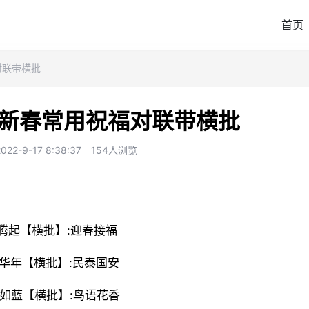
首页
对联带横批
区新春常用祝福对联带横批
2-9-17 8:38:37
154人浏览
腾腾起【横批】:迎春接福
颂华年【横批】:民泰国安
绿如蓝【横批】:鸟语花香