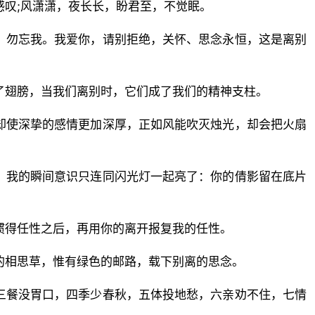
感叹;风潇潇，夜长长，盼君至，不觉眠。
，勿忘我。我爱你，请别拒绝，关怀、思念永恒，这是离别
了翅膀，当我们离别时，它们成了我们的精神支柱。
却使深挚的感情更加深厚，正如风能吹灭烛光，却会把火扇
？我的瞬间意识只连同闪光灯一起亮了：你的倩影留在底片
惯得任性之后，再用你的离开报复我的任性。
的相思草，惟有绿色的邮路，载下别离的思念。
三餐没胃口，四季少春秋，五体投地愁，六亲劝不住，七情