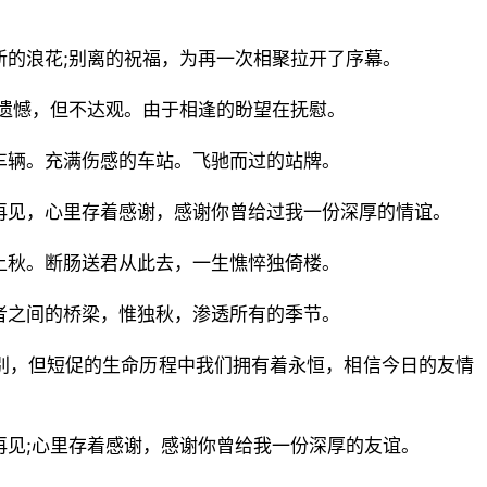
新的浪花;别离的祝福，为再一次相聚拉开了序幕。
点遗憾，但不达观。由于相逢的盼望在抚慰。
车辆。充满伤感的车站。飞驰而过的站牌。
再见，心里存着感谢，感谢你曾给过我一份深厚的情谊。
上秋。断肠送君从此去，一生憔悴独倚楼。
者之间的桥梁，惟独秋，渗透所有的季节。
别，但短促的生命历程中我们拥有着永恒，相信今日的友情
再见;心里存着感谢，感谢你曾给我一份深厚的友谊。