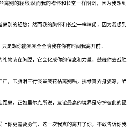
丝离别的轻愁;然而我的襟怀和长空一样阴沉，因为我想到
丝离别的轻愁；然而我的胸怀和长空一样晴朗，因为我想到
！只是想你能完完全全陪我在你有时间我离开前。
的礼物装在胸膛，它会化成你的信念和力量，鼓舞你去战胜
茫茫，玉脂泪三行淡墨笑花枯离别唱，抚琴舞弄身姿凉，醉
定距离，正如里尔克所说，友谊最高的境界是守护彼此的孤
爱上你更需要勇气，这一次我真的离开了你，不敢告诉你我