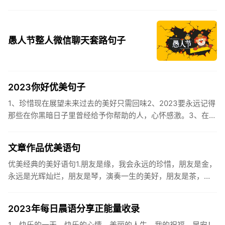
遇。2、认认真真过好2021年仅有的这几天，然后调整好心态
迎...
愚人节整人微信聊天套路句子
2023你好优美句子
1、珍惜现在展望未来过去的美好只需回味2、2023要永远记得
那些在你黑暗日子里曾经给予你帮助的人，心怀感激。3、在苦
也要坚持，在累也要拼搏。再见了，2023年!你好，2023年...
文章作品优美语句
优美经典的美好语句1.朋友是缘，我会永远的珍惜，朋友是金，
永远是光辉灿烂，朋友是琴，演奏一生的美好，朋友是茶，品
味一生的清香，朋友是笔，写岀一生的幸福，朋友是歌，唱岀
一辈子温暖...
2023年每日晨语分享正能量收录
1、快乐的一天，快乐的心情，美丽的人生，我的祝福。早安！