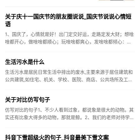
关于庆十一国庆节的朋友圈说说_国庆节说说心情短
语
1、国庆了，心情就是好！出门定交好运，走路定发大财；想啥
啥都开心，做啥啥都顺心；玩啥啥都爽心，发啥啥都倾心：祝
你国庆开怀，乐的合不拢嘴哦！2、张灯结彩喜气浓，欢天喜地
笑开颜;华...
生活污水是什么
生活污水是居民日常生活中排出的废水,主要来源于居住建筑和
公共建筑,如住宅、机关、学校、医院、商店、公共场所及工业
企业卫生间等。生活污水所含的污染物主要是有机物（如蛋白
质、碳水化...
关于对比仿写句子
仿写对比的句子1、不少人看到过象，都说象是很大的动物。其
实还有比象大得多的动物，那就是鲸。2、我们的老师对待学生
很温柔，对待学生的学习却很严厉。3、松鼠的叫声很响亮，比
黄鼠狼的...
抖音下雪超级火的句子_抖音最美下雪文案