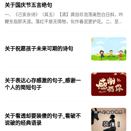
都会突然...
关于国庆节五言绝句
一、《己亥杂诗》（其五）【清】龚自珍浩荡离愁白日斜，吟
鞭东指即天涯。落红不是无情物，化作春泥更护花。二、至今
思项羽，不肯过江东。三、《州桥》【宋】范成大州桥南北是
天街，父老年年...
关于祝愿孩子未来可期的诗句
关于表达心存感激的句子_感谢一
个人的简短句子
关于看透却要装傻的句子_看破不
说破的经典语录