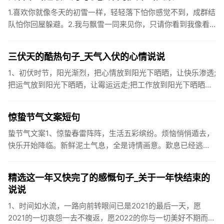
1.喜欢你就像冬天的初雪一样，轻轻落下怕你感觉不到，成群结
队怕你回屋躲避。2.我与飘雪一同来见你，只请你看到我像看
到雪一样惊喜3.坐标武汉！今天也下了好大的雪！4.下雪的时
候你...
三伏天的酷热句子_天气入伏的心情说说
1、初伏时节，阳光渐烈，把心情放到阳光下晒晒，让快乐渗透;
把运气放到阳光下晒晒，让霉运远走;把工作放到阳光下晒晒，
让成功保留。2、现在的天气，自来水可以直接泡方便麵！3、
伏之后...
惊蛰节气文案短句
蛰节气文案1、惊蛰春雷阵阵，生活五彩缤纷。烦恼悄悄遁去，
快乐开始降临。新鲜泥土气息，全是诗情画意。歎息已经逃
逸，安康不离不弃。惊蛰必有惊喜，好运天天爱你!2、惊蛰
到，阳光绕，晒...
精选这一年又快完了的感慨句子_关于一年快结束的
说说
1、时间如水流，一路向前转眼间已是2021的最后一天，愿
2021的一切哀怨一去不複返，愿2022的你与一切美好不期而