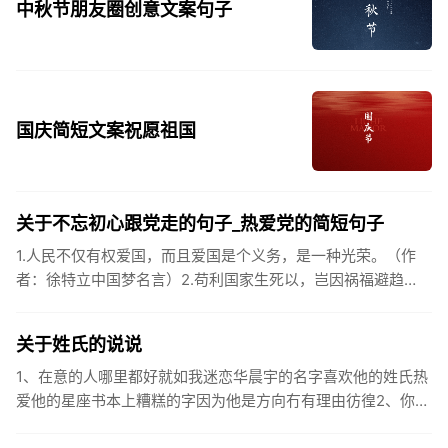
中秋节朋友圈创意文案句子
国庆简短文案祝愿祖国
关于不忘初心跟党走的句子_热爱党的简短句子
1.人民不仅有权爱国，而且爱国是个义务，是一种光荣。（作
者：徐特立中国梦名言）2.苟利国家生死以，岂因祸福避趋
之。（作者：林则徐）3.不忘初心跟党走，走进祖国的壮美山
河。4.和...
关于姓氏的说说
1、在意的人哪里都好就如我迷恋华晨宇的名字喜欢他的姓氏热
爱他的星座书本上糟糕的字因为他是方向冇有理由彷徨2、你的
姓氏，是我最熟悉的字。3、看到你名字姓氏甚至其中一个字我