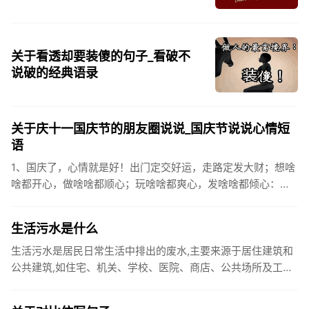
关于看透却要装傻的句子_看破不
说破的经典语录
关于庆十一国庆节的朋友圈说说_国庆节说说心情短
语
1、国庆了，心情就是好！出门定交好运，走路定发大财；想啥
啥都开心，做啥啥都顺心；玩啥啥都爽心，发啥啥都倾心：祝
你国庆开怀，乐的合不拢嘴哦！2、张灯结彩喜气浓，欢天喜地
笑开颜;华...
生活污水是什么
生活污水是居民日常生活中排出的废水,主要来源于居住建筑和
公共建筑,如住宅、机关、学校、医院、商店、公共场所及工业
企业卫生间等。生活污水所含的污染物主要是有机物（如蛋白
质、碳水化...