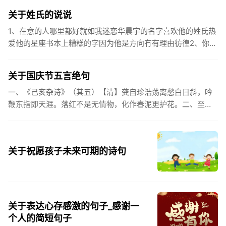
河。4.和...
关于姓氏的说说
1、在意的人哪里都好就如我迷恋华晨宇的名字喜欢他的姓氏热
爱他的星座书本上糟糕的字因为他是方向冇有理由彷徨2、你的
姓氏，是我最熟悉的字。3、看到你名字姓氏甚至其中一个字我
都会突然...
关于国庆节五言绝句
一、《己亥杂诗》（其五）【清】龚自珍浩荡离愁白日斜，吟
鞭东指即天涯。落红不是无情物，化作春泥更护花。二、至今
思项羽，不肯过江东。三、《州桥》【宋】范成大州桥南北是
天街，父老年年...
关于祝愿孩子未来可期的诗句
关于表达心存感激的句子_感谢一
个人的简短句子