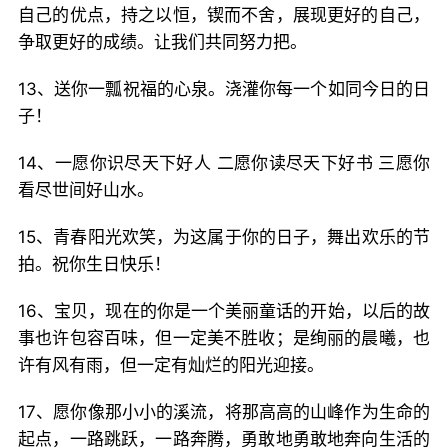
自己的优点，持之以恒，锲而不舍，展现更好的自己，
争取更好的成绩。让我们共同努力把。
13、送你一瓢祝福的心泉。浇灌你每一个如同今日的日
子！
14、一愿你识尽天下好人 二愿你读尽天下好书 三愿你
看尽世间好山水。
15、青春阳光欢笑，为这属于你的日子，舞出欢乐的节
拍。祝你生日快乐！
16、宝贝，现在的你是一个美丽童话的开始，以后的故
事也许包容百味，但一定美不胜收；是绚丽的晨曦，也
许有风有雨，但一定有灿烂的阳光迎接。
17、愿你像那小小的溪流，将那高高的山峰作为生命的
起点，一路跳跃，一路奔腾，勇敢地勇敢地奔向生活的