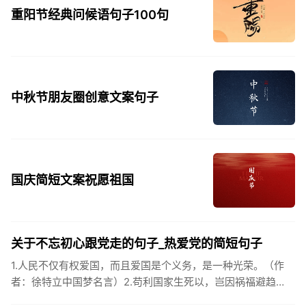
重阳节经典问候语句子100句
中秋节朋友圈创意文案句子
国庆简短文案祝愿祖国
关于不忘初心跟党走的句子_热爱党的简短句子
1.人民不仅有权爱国，而且爱国是个义务，是一种光荣。（作
者：徐特立中国梦名言）2.苟利国家生死以，岂因祸福避趋
之。（作者：林则徐）3.不忘初心跟党走，走进祖国的壮美山