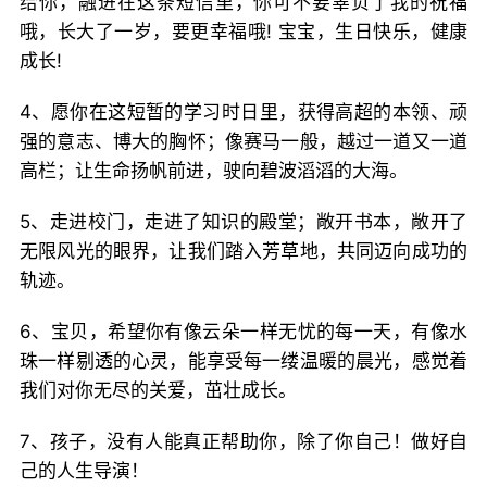
给你，融进在这条短信里，你可不要辜负了我的祝福
哦，长大了一岁，要更幸福哦! 宝宝，生日快乐，健康
成长!
4、愿你在这短暂的学习时日里，获得高超的本领、顽
强的意志、博大的胸怀；像赛马一般，越过一道又一道
高栏；让生命扬帆前进，驶向碧波滔滔的大海。
5、走进校门，走进了知识的殿堂；敞开书本，敞开了
无限风光的眼界，让我们踏入芳草地，共同迈向成功的
轨迹。
6、宝贝，希望你有像云朵一样无忧的每一天，有像水
珠一样剔透的心灵，能享受每一缕温暖的晨光，感觉着
我们对你无尽的关爱，茁壮成长。
7、孩子，没有人能真正帮助你，除了你自己！做好自
己的人生导演！