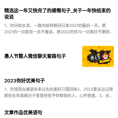
到，阳光绕，晒...
精选这一年又快完了的感慨句子_关于一年快结束的
说说
1、时间如水流，一路向前转眼间已是2021的最后一天，愿
2021的一切哀怨一去不複返，愿2022的你与一切美好不期而
遇。2、认认真真过好2021年仅有的这几天，然后调整好心态
迎...
愚人节整人微信聊天套路句子
2023你好优美句子
1、珍惜现在展望未来过去的美好只需回味2、2023要永远记得
那些在你黑暗日子里曾经给予你帮助的人，心怀感激。3、在苦
也要坚持，在累也要拼搏。再见了，2023年!你好，2023年...
文章作品优美语句