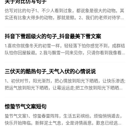
关于对比仿写句子
仿写对比的句子1、不少人看到过象，都说象是很大的动物。其
实还有比象大得多的动物，那就是鲸。2、我们的老师对待学生
很温柔，对待学生的学习却很严厉。3、松鼠的叫声很响亮，比
黄鼠狼的...
抖音下雪超级火的句子_抖音最美下雪文案
1.喜欢你就像冬天的初雪一样，轻轻落下怕你感觉不到，成群结
队怕你回屋躲避。2.我与飘雪一同来见你，只请你看到我像看
到雪一样惊喜3.坐标武汉！今天也下了好大的雪！4.下雪的时
候你...
三伏天的酷热句子_天气入伏的心情说说
1、初伏时节，阳光渐烈，把心情放到阳光下晒晒，让快乐渗透;
把运气放到阳光下晒晒，让霉运远走;把工作放到阳光下晒晒，
让成功保留。2、现在的天气，自来水可以直接泡方便麵！3、
伏之后...
惊蛰节气文案短句
蛰节气文案1、惊蛰春雷阵阵，生活五彩缤纷。烦恼悄悄遁去，
快乐开始降临。新鲜泥土气息，全是诗情画意。歎息已经逃
逸，安康不离不弃。惊蛰必有惊喜，好运天天爱你!2、惊蛰