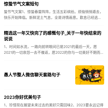
惊蛰节气文案短句
蛰节气文案1、惊蛰春雷阵阵，生活五彩缤纷。烦恼悄悄遁去，
快乐开始降临。新鲜泥土气息，全是诗情画意。歎息已经逃
逸，安康不离不弃。惊蛰必有惊喜，好运天天爱你!2、惊蛰
到，阳光绕，晒...
精选这一年又快完了的感慨句子_关于一年快结束的
说说
1、时间如水流，一路向前转眼间已是2021的最后一天，愿
2021的一切哀怨一去不複返，愿2022的你与一切美好不期而
遇。2、认认真真过好2021年仅有的这几天，然后调整好心态
迎...
愚人节整人微信聊天套路句子
2023你好优美句子
1、珍惜现在展望未来过去的美好只需回味2、2023要永远记得