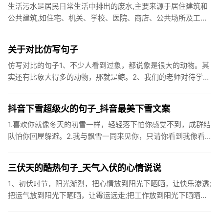
生活污水是居民日常生活中排出的废水,主要来源于居住建筑和
公共建筑,如住宅、机关、学校、医院、商店、公共场所及工业
企业卫生间等。生活污水所含的污染物主要是有机物（如蛋白
质、碳水化...
关于对比仿写句子
仿写对比的句子1、不少人看到过象，都说象是很大的动物。其
实还有比象大得多的动物，那就是鲸。2、我们的老师对待学生
很温柔，对待学生的学习却很严厉。3、松鼠的叫声很响亮，比
黄鼠狼的...
抖音下雪超级火的句子_抖音最美下雪文案
1.喜欢你就像冬天的初雪一样，轻轻落下怕你感觉不到，成群结
队怕你回屋躲避。2.我与飘雪一同来见你，只请你看到我像看
到雪一样惊喜3.坐标武汉！今天也下了好大的雪！4.下雪的时
候你...
三伏天的酷热句子_天气入伏的心情说说
1、初伏时节，阳光渐烈，把心情放到阳光下晒晒，让快乐渗透;
把运气放到阳光下晒晒，让霉运远走;把工作放到阳光下晒晒，
让成功保留。2、现在的天气，自来水可以直接泡方便麵！3、
伏之后...