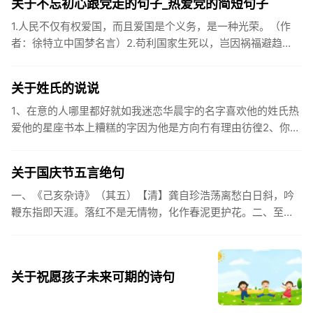
关于不忘初心跟党走的句子_热爱党的简短句子
1.人民不仅有权爱国，而且爱国是个义务，是一种光荣。（作
者：徐特立中国梦名言）2.苟利国家生死以，岂因祸福避趋
之。（作者：林则徐）3.不忘初心跟党走，走进祖国的壮美山
河。4.和...
关于姓氏的说说
1、在意的人哪里都好就如我迷恋华晨宇的名字喜欢他的姓氏热
爱他的星座书本上糟糕的字因为他是方向冇有理由彷徨2、你的
姓氏，是我最熟悉的字。3、看到你名字姓氏甚至其中一个字我
都会突然...
关于国庆节五言绝句
一、《己亥杂诗》（其五）【清】龚自珍浩荡离愁白日斜，吟
鞭东指即天涯。落红不是无情物，化作春泥更护花。二、至今
思项羽，不肯过江东。三、《州桥》【宋】范成大州桥南北是
天街，父老年年...
关于祝愿孩子未来可期的诗句