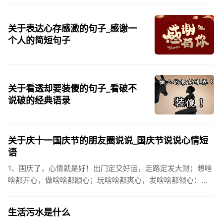
关于表达心存感激的句子_感谢一
个人的简短句子
关于看透却要装傻的句子_看破不
说破的经典语录
关于庆十一国庆节的朋友圈说说_国庆节说说心情短
语
1、国庆了，心情就是好！出门定交好运，走路定发大财；想啥
啥都开心，做啥啥都顺心；玩啥啥都爽心，发啥啥都倾心：祝
你国庆开怀，乐的合不拢嘴哦！2、张灯结彩喜气浓，欢天喜地
笑开颜;华...
生活污水是什么