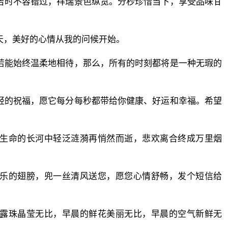
吉时不容错过，祥瑞景色纵览。分秒珍惜当下，享受品味甘
天，美好的心情从我的问候开始。
若能始终温柔地相待，那么，所有的时刻都将是一种无瑕的
轻的祝福，愿它每分每秒都带给你健康、好运和幸福。希望
在生命的长河中轻泛涟漪再悄然而逝，悲欢离合终成万里烟
快乐的翅膀，兜一丝清风送您，愿您心情舒畅，发个短信给
的露珠晶莹无比，早晨的鲜花美丽无比，早晨的空气新鲜无