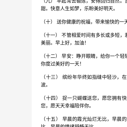
（九） 早起常去锻炼，安得回归自然。
甜。快意人生如梦，乐盼美好明天。
（十） 送你健康的祝福，带来愉快的一
（十一） 不管相爱时间有多长或多短，
美丽。早上好，加油！
（十二） 早安：睁开眼睛，给你一个轻
你度过美好的一天！
（十三） 缤纷年华终如指缝中轻沙，
波。
（十四） 捉一只蝴蝶送您，愿您拥有
您，愿天天幸福陪伴你。
（十五） 早晨的霞光灿烂无比，早晨
比，早晨的情绪舒畅无比。