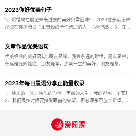
2023你好优美句子
1、珍惜现在展望未来过去的美好只需回味2、2023要永远记得
那些在你黑暗日子里曾经给予你帮助的人，心怀感激。3、在苦
也要坚持，在累也要拼搏。再见了，2023年!你好，2023年...
文章作品优美语句
优美经典的美好语句1.朋友是缘，我会永远的珍惜，朋友是金，
永远是光辉灿烂，朋友是琴，演奏一生的美好，朋友是茶，品
味一生的清香，朋友是笔，写岀一生的幸福，朋友是歌，唱岀
一辈子温暖...
2023年每日晨语分享正能量收录
1、快乐的一天，快乐的心情，美丽的人生，我的祝福。早安！
2、我们很多时候要接受眼前的失望，但必须永不放弃希望。早
安！3、书虽然不能直接帮你解决问题，却能给你一个更好的角
度。早安...