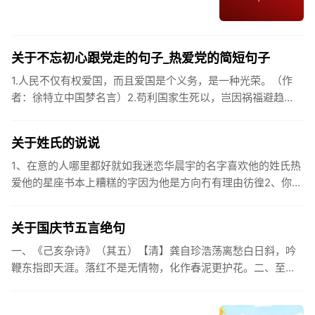
关于不忘初心跟党走的句子_热爱党的简短句子
1.人民不仅有权爱国，而且爱国是个义务，是一种光荣。（作
者：徐特立中国梦名言）2.苟利国家生死以，岂因祸福避趋
之。（作者：林则徐）3.不忘初心跟党走，走进祖国的壮美山
河。4.和...
关于姓氏的说说
1、在意的人哪里都好就如我迷恋华晨宇的名字喜欢他的姓氏热
爱他的星座书本上糟糕的字因为他是方向冇有理由彷徨2、你的
姓氏，是我最熟悉的字。3、看到你名字姓氏甚至其中一个字我
都会突然...
关于国庆节五言绝句
一、《己亥杂诗》（其五）【清】龚自珍浩荡离愁白日斜，吟
鞭东指即天涯。落红不是无情物，化作春泥更护花。二、至今
思项羽，不肯过江东。三、《州桥》【宋】范成大州桥南北是
天街，父老年年...