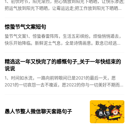
1、初伏时节，阳光渐烈，把心情放到阳光下晒晒，让快乐渗透;
把运气放到阳光下晒晒，让霉运远走;把工作放到阳光下晒晒，
让成功保留。2、现在的天气，自来水可以直接泡方便麵！3、
伏之后...
惊蛰节气文案短句
蛰节气文案1、惊蛰春雷阵阵，生活五彩缤纷。烦恼悄悄遁去，
快乐开始降临。新鲜泥土气息，全是诗情画意。歎息已经逃
逸，安康不离不弃。惊蛰必有惊喜，好运天天爱你!2、惊蛰
到，阳光绕，晒...
精选这一年又快完了的感慨句子_关于一年快结束的
说说
1、时间如水流，一路向前转眼间已是2021的最后一天，愿
2021的一切哀怨一去不複返，愿2022的你与一切美好不期而
遇。2、认认真真过好2021年仅有的这几天，然后调整好心态
迎...
愚人节整人微信聊天套路句子