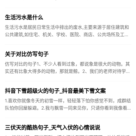
你国庆开怀，乐的合不拢嘴哦！2、张灯结彩喜气浓，欢天喜地
笑开颜;华...
生活污水是什么
生活污水是居民日常生活中排出的废水,主要来源于居住建筑和
公共建筑,如住宅、机关、学校、医院、商店、公共场所及工业
企业卫生间等。生活污水所含的污染物主要是有机物（如蛋白
质、碳水化...
关于对比仿写句子
仿写对比的句子1、不少人看到过象，都说象是很大的动物。其
实还有比象大得多的动物，那就是鲸。2、我们的老师对待学生
很温柔，对待学生的学习却很严厉。3、松鼠的叫声很响亮，比
黄鼠狼的...
抖音下雪超级火的句子_抖音最美下雪文案
1.喜欢你就像冬天的初雪一样，轻轻落下怕你感觉不到，成群结
队怕你回屋躲避。2.我与飘雪一同来见你，只请你看到我像看
到雪一样惊喜3.坐标武汉！今天也下了好大的雪！4.下雪的时
候你...
三伏天的酷热句子_天气入伏的心情说说