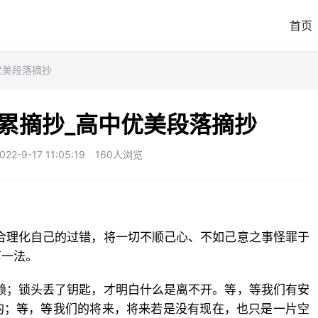
首页
优美段落摘抄
累摘抄_高中优美段落摘抄
-9-17 11:05:19
160人浏览
合理化自己的过错，将一切不顺己心、不如己意之事怪罪于
第一法。
赖；锁头丢了钥匙，才明白什么是离不开。等，等我们有安
的；等，等我们的将来，将来若是没有现在，也只是一片空