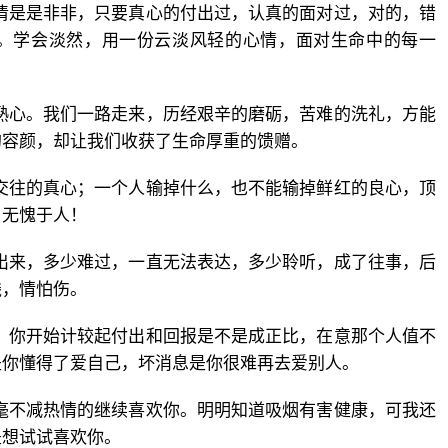
清是是非非，只要真心的付出过，认真的面对过，对的，错
。学会淡然，用一份云淡风轻的心情，面对生命中的每一
熟心。我们一路走来，历经艰辛的磨砺，苦难的洗礼，方能
的容颜，却让我们收获了生命厚重的馈赠。
交往的真心；一个人输掉什么，也不能输掉鲜红的良心，顶
，无愧于人！
出来，多少难过，一直无法表达，多少聆听，成了往事，后
钱，情怕伤。
，你开始计较起付出和回报是不是成正比，在意那个人值不
是你懂得了爱自己，坏消息是你很难再去爱别人。
毫不减热情的继续喜欢你。明明知道吸烟有害健康，可我还
是想试试喜欢你。