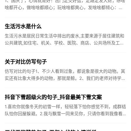
1、国庆了，心情就是好！出门定交好运，走路定发大财；想啥
啥都开心，做啥啥都顺心；玩啥啥都爽心，发啥啥都倾心：祝
你国庆开怀，乐的合不拢嘴哦！2、张灯结彩喜气浓，欢天喜地
笑开颜;华...
生活污水是什么
生活污水是居民日常生活中排出的废水,主要来源于居住建筑和
公共建筑,如住宅、机关、学校、医院、商店、公共场所及工业
企业卫生间等。生活污水所含的污染物主要是有机物（如蛋白
质、碳水化...
关于对比仿写句子
仿写对比的句子1、不少人看到过象，都说象是很大的动物。其
实还有比象大得多的动物，那就是鲸。2、我们的老师对待学生
很温柔，对待学生的学习却很严厉。3、松鼠的叫声很响亮，比
黄鼠狼的...
抖音下雪超级火的句子_抖音最美下雪文案
1.喜欢你就像冬天的初雪一样，轻轻落下怕你感觉不到，成群结
队怕你回屋躲避。2.我与飘雪一同来见你，只请你看到我像看
到雪一样惊喜3.坐标武汉！今天也下了好大的雪！4.下雪的时
候你...