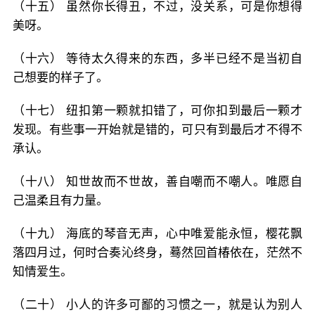
（十五） 虽然你长得丑，不过，没关系，可是你想得
美呀。
（十六） 等待太久得来的东西，多半已经不是当初自
己想要的样子了。
（十七） 纽扣第一颗就扣错了，可你扣到最后一颗才
发现。有些事一开始就是错的，可只有到最后才不得不
承认。
（十八） 知世故而不世故，善自嘲而不嘲人。唯愿自
己温柔且有力量。
（十九） 海底的琴音无声，心中唯爱能永恒，樱花飘
落四月过，何时合奏沁终身，蓦然回首椿依在，茫然不
知情爱生。
（二十） 小人的许多可鄙的习惯之一，就是认为别人