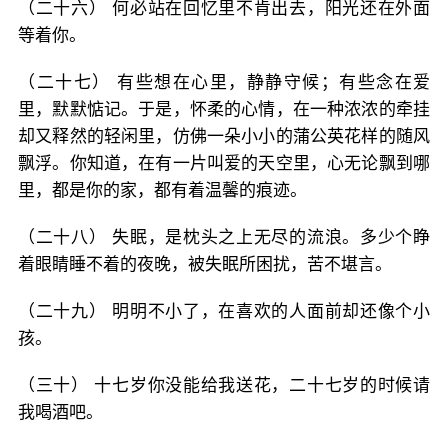
（二十六） 何必站在回忆里不肯出去，阳光还在外面
等着你。
（二十七） 有些想在心里，静静守候；有些念在爱
里，默默惦记。于是，怀柔的心情，在一种浓浓的牵挂
却又释然的轻闲里，仿佛一朵小小的蒲公英花样的随风
飘浮。你知道，在有一片叫爱的天空里，心无论飘到哪
里，都是你的家，都有着温馨的痕迹。
（二十八） 失眠，是枕头之上无尽的流浪。多少个睁
着眼睛睡不着的夜晚，被失眠所困扰，苦不堪言。
（二十九） 明明不小了，在喜欢的人面前却还像个小
孩。
（三十） 十七岁你没能给我送花，二十七岁的时候请
我喝酒吧。