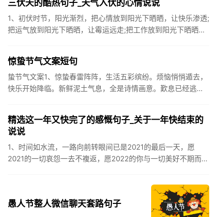
三伏天的酷热句子_天气入伏的心情说说
1、初伏时节，阳光渐烈，把心情放到阳光下晒晒，让快乐渗透;
把运气放到阳光下晒晒，让霉运远走;把工作放到阳光下晒晒，
让成功保留。2、现在的天气，自来水可以直接泡方便麵！3、
伏之后...
惊蛰节气文案短句
蛰节气文案1、惊蛰春雷阵阵，生活五彩缤纷。烦恼悄悄遁去，
快乐开始降临。新鲜泥土气息，全是诗情画意。歎息已经逃
逸，安康不离不弃。惊蛰必有惊喜，好运天天爱你!2、惊蛰
到，阳光绕，晒...
精选这一年又快完了的感慨句子_关于一年快结束的
说说
1、时间如水流，一路向前转眼间已是2021的最后一天，愿
2021的一切哀怨一去不複返，愿2022的你与一切美好不期而
遇。2、认认真真过好2021年仅有的这几天，然后调整好心态
迎...
愚人节整人微信聊天套路句子