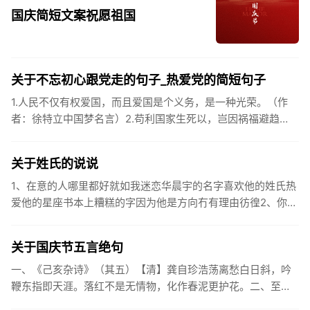
国庆简短文案祝愿祖国
关于不忘初心跟党走的句子_热爱党的简短句子
1.人民不仅有权爱国，而且爱国是个义务，是一种光荣。（作
者：徐特立中国梦名言）2.苟利国家生死以，岂因祸福避趋
之。（作者：林则徐）3.不忘初心跟党走，走进祖国的壮美山
河。4.和...
关于姓氏的说说
1、在意的人哪里都好就如我迷恋华晨宇的名字喜欢他的姓氏热
爱他的星座书本上糟糕的字因为他是方向冇有理由彷徨2、你的
姓氏，是我最熟悉的字。3、看到你名字姓氏甚至其中一个字我
都会突然...
关于国庆节五言绝句
一、《己亥杂诗》（其五）【清】龚自珍浩荡离愁白日斜，吟
鞭东指即天涯。落红不是无情物，化作春泥更护花。二、至今
思项羽，不肯过江东。三、《州桥》【宋】范成大州桥南北是