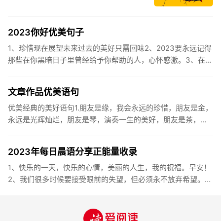
2023你好优美句子
1、珍惜现在展望未来过去的美好只需回味2、2023要永远记得
那些在你黑暗日子里曾经给予你帮助的人，心怀感激。3、在苦
也要坚持，在累也要拼搏。再见了，2023年!你好，2023年...
文章作品优美语句
优美经典的美好语句1.朋友是缘，我会永远的珍惜，朋友是金，
永远是光辉灿烂，朋友是琴，演奏一生的美好，朋友是茶，品
味一生的清香，朋友是笔，写岀一生的幸福，朋友是歌，唱岀
一辈子温暖...
2023年每日晨语分享正能量收录
1、快乐的一天，快乐的心情，美丽的人生，我的祝福。早安！
2、我们很多时候要接受眼前的失望，但必须永不放弃希望。早
安！3、书虽然不能直接帮你解决问题，却能给你一个更好的角
度。早安...