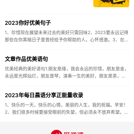
2023你好优美句子
1、珍惜现在展望未来过去的美好只需回味2、2023要永远记得
那些在你黑暗日子里曾经给予你帮助的人，心怀感激。3、在苦
也要坚持，在累也要拼搏。再见了，2023年!你好，2023年...
文章作品优美语句
优美经典的美好语句1.朋友是缘，我会永远的珍惜，朋友是金，
永远是光辉灿烂，朋友是琴，演奏一生的美好，朋友是茶，品
味一生的清香，朋友是笔，写岀一生的幸福，朋友是歌，唱岀
一辈子温暖...
2023年每日晨语分享正能量收录
1、快乐的一天，快乐的心情，美丽的人生，我的祝福。早安！
2、我们很多时候要接受眼前的失望，但必须永不放弃希望。早
安！3、书虽然不能直接帮你解决问题，却能给你一个更好的角
度。早安...