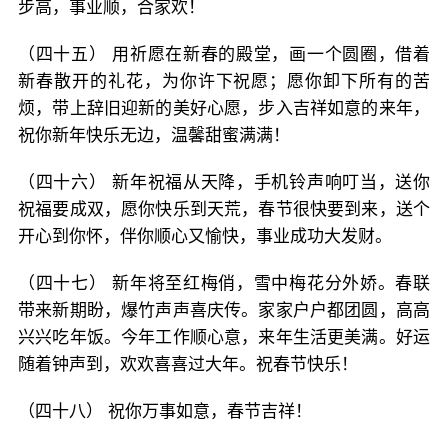
步高，事业顺，合家欢！
（四十五） 用祈愿在新春的殿堂，画一个圆圈，借着
新春散开的礼花，为你许下祝愿；愿你卸下所有的苦
烦，带上辞旧迎新的美好心愿，步入吉祥如意的来年，
祝你新年快乐无边，温馨甜蜜满满！
（四十六） 新年祝福从天降，手机铃声响叮当，送你
祝福要成双，愿你快乐到天荒，春节很快要到来，送个
开心到你怀，伴你顺心又愉快，事业成功大发财。
（四十七） 新年将至红梅俏，雪中梅花分外娇。春联
带来新期盼，爆竹声声喜庆传。家家户户都团圆，高高
兴兴吃年饭。今年工作顺心意，来年生活更美满。好运
随着钟声到，欢欢喜喜过大年。祝春节快乐！
（四十八） 祝你万事如意，春节吉祥！