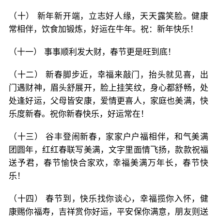
（十） 新年新开端，立志好人缘，天天露笑脸。健康
常相伴，饮食加锻炼，好运在牛年。祝：新年快乐！
（十一） 事事顺利发大财，春节更是旺到底！
（十二） 新春脚步近，幸福来敲门，抬头就见喜，出
门遇财神，眉头舒展开，脸上挂笑纹，身心都舒畅，处
处逢好运，父母皆安康，爱情更喜人，家庭也美满，快
乐度新春。祝你新春快乐，好运常在！
（十三） 谷丰登闹新春，家家户户福相伴，和气美满
团圆年，红红春联写美满，文字里面情飞扬，款款祝福
送予君，春节愉快合家欢，幸福美满万年长，春节快
乐！
（十四） 春节到，快乐找你谈心，幸福揽你入怀，健
康赐你福寿，吉祥赏你好运，平安保你满意，朋友则送