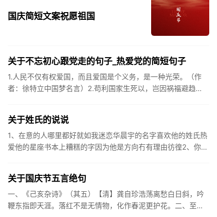
国庆简短文案祝愿祖国
关于不忘初心跟党走的句子_热爱党的简短句子
1.人民不仅有权爱国，而且爱国是个义务，是一种光荣。（作
者：徐特立中国梦名言）2.苟利国家生死以，岂因祸福避趋
之。（作者：林则徐）3.不忘初心跟党走，走进祖国的壮美山
河。4.和...
关于姓氏的说说
1、在意的人哪里都好就如我迷恋华晨宇的名字喜欢他的姓氏热
爱他的星座书本上糟糕的字因为他是方向冇有理由彷徨2、你的
姓氏，是我最熟悉的字。3、看到你名字姓氏甚至其中一个字我
都会突然...
关于国庆节五言绝句
一、《己亥杂诗》（其五）【清】龚自珍浩荡离愁白日斜，吟
鞭东指即天涯。落红不是无情物，化作春泥更护花。二、至今