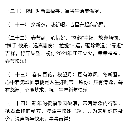
（二十） 除旧迎新幸福笑，富裕生活美满罩。
（二十一） 穿新衣，戴新帽，吉星升起高高照。
（二十二） 春节到，心情好：“签约”幸福，放弃烦恼；
“携手”快乐，远离悲伤；“拉拢”幸运，驱除霉运；“靠近”
吉祥，背弃失望。祝你2021年红红火火，幸幸福福，
春节快乐！
（二十三） 春有百花，秋望月；夏有凉风，冬听雪。
心中若无烦恼事便是人生好时节。愿你：辰有清逸，暮
有悠闲，心随梦求，祝：牛年新年快乐！
（二十四） 新年的祝福乘风破浪，带着思念的行装，
携着牵挂的秘方，波涛中快速飞翔，只为来到你的身
旁，说声新年快乐，事事吉祥！