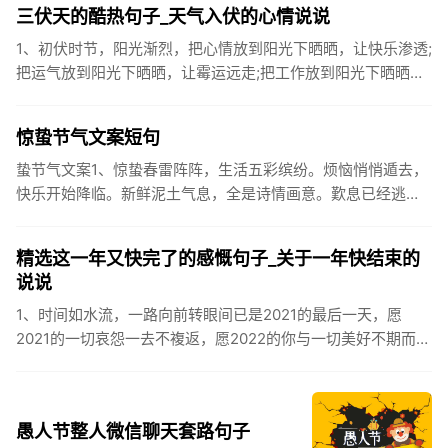
三伏天的酷热句子_天气入伏的心情说说
1、初伏时节，阳光渐烈，把心情放到阳光下晒晒，让快乐渗透;
把运气放到阳光下晒晒，让霉运远走;把工作放到阳光下晒晒，
让成功保留。2、现在的天气，自来水可以直接泡方便麵！3、
伏之后...
惊蛰节气文案短句
蛰节气文案1、惊蛰春雷阵阵，生活五彩缤纷。烦恼悄悄遁去，
快乐开始降临。新鲜泥土气息，全是诗情画意。歎息已经逃
逸，安康不离不弃。惊蛰必有惊喜，好运天天爱你!2、惊蛰
到，阳光绕，晒...
精选这一年又快完了的感慨句子_关于一年快结束的
说说
1、时间如水流，一路向前转眼间已是2021的最后一天，愿
2021的一切哀怨一去不複返，愿2022的你与一切美好不期而
遇。2、认认真真过好2021年仅有的这几天，然后调整好心态
迎...
愚人节整人微信聊天套路句子