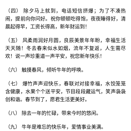
（四） 除夕马上就到，电话短信挤爆；为了不凑热
闹，提前向你问好。祝你顿顿吃得饱，夜夜睡得好，清
晨起得早，工资长得高，新年财运到！
（五） 风柔雨润好月圆，良辰美景年年盼，幸福生活
天天随！冬去春来似水如烟，流年不复返，人生需尽
欢！说一声珍重道一声平安，祝您新年快乐！
（六） 触摸春风，倾听牛年的呼唤。
（七） 爆竹声声迎快乐，春联对对接幸福，水饺笼笼
含健康，水果个个送平安，节目段段藏运气，笑声袅袅
创和谐。春节到了，愿君生活更美好。
（八） 除去一年的忙碌，带来今时的悠闲。
（九） 牛年是难忘的快乐年，爱情事业美满。