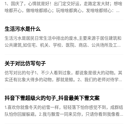
1、国庆了，心情就是好！出门定交好运，走路定发大财；想啥
啥都开心，做啥啥都顺心；玩啥啥都爽心，发啥啥都倾心：祝
你国庆开怀，乐的合不拢嘴哦！2、张灯结彩喜气浓，欢天喜地
笑开颜;华...
生活污水是什么
生活污水是居民日常生活中排出的废水,主要来源于居住建筑和
公共建筑,如住宅、机关、学校、医院、商店、公共场所及工业
企业卫生间等。生活污水所含的污染物主要是有机物（如蛋白
质、碳水化...
关于对比仿写句子
仿写对比的句子1、不少人看到过象，都说象是很大的动物。其
实还有比象大得多的动物，那就是鲸。2、我们的老师对待学生
很温柔，对待学生的学习却很严厉。3、松鼠的叫声很响亮，比
黄鼠狼的...
抖音下雪超级火的句子_抖音最美下雪文案
1.喜欢你就像冬天的初雪一样，轻轻落下怕你感觉不到，成群结
队怕你回屋躲避。2.我与飘雪一同来见你，只请你看到我像看
到雪一样惊喜3.坐标武汉！今天也下了好大的雪！4.下雪的时
候你...