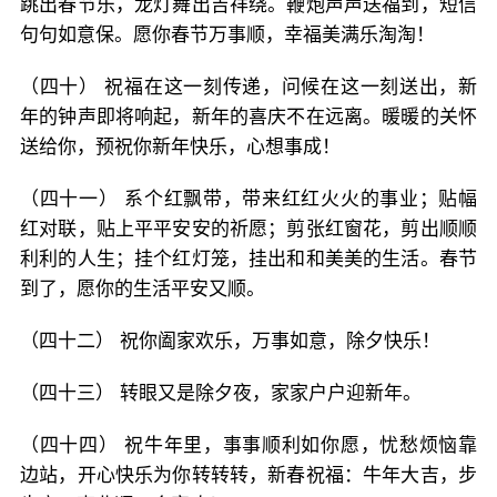
跳出春节乐，龙灯舞出吉祥绕。鞭炮声声送福到，短信
句句如意保。愿你春节万事顺，幸福美满乐淘淘！
（四十） 祝福在这一刻传递，问候在这一刻送出，新
年的钟声即将响起，新年的喜庆不在远离。暖暖的关怀
送给你，预祝你新年快乐，心想事成！
（四十一） 系个红飘带，带来红红火火的事业；贴幅
红对联，贴上平平安安的祈愿；剪张红窗花，剪出顺顺
利利的人生；挂个红灯笼，挂出和和美美的生活。春节
到了，愿你的生活平安又顺。
（四十二） 祝你阖家欢乐，万事如意，除夕快乐！
（四十三） 转眼又是除夕夜，家家户户迎新年。
（四十四） 祝牛年里，事事顺利如你愿，忧愁烦恼靠
边站，开心快乐为你转转转，新春祝福：牛年大吉，步