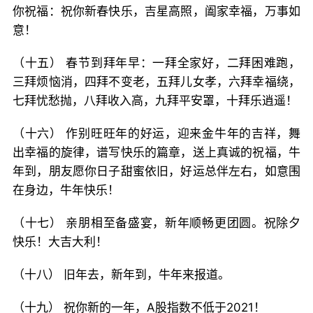
你祝福：祝你新春快乐，吉星高照，阖家幸福，万事如
意！
（十五） 春节到拜年早：一拜全家好，二拜困难跑，
三拜烦恼消，四拜不变老，五拜儿女孝，六拜幸福绕，
七拜忧愁抛，八拜收入高，九拜平安罩，十拜乐逍遥！
（十六） 作别旺旺年的好运，迎来金牛年的吉祥，舞
出幸福的旋律，谱写快乐的篇章，送上真诚的祝福，牛
年到，朋友愿你日子甜蜜依旧，好运总伴左右，如意围
在身边，牛年快乐！
（十七） 亲朋相至备盛宴，新年顺畅更团圆。祝除夕
快乐！大吉大利！
（十八） 旧年去，新年到，牛年来报道。
（十九） 祝你新的一年，A股指数不低于2021！