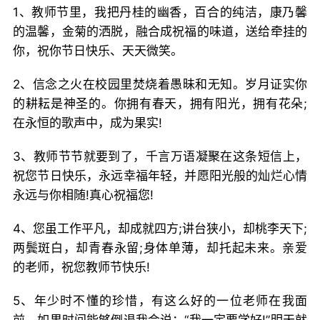
1、教师节里，我把丹桂的幽香，百合的纯洁，康乃馨
的温馨，金菊的洒脱，融合成祝福的味道，送给牵挂的
你，祝你节日快乐、天天微笑。
2、信念之火在校园里焚烧着愚昧和无知。岁月证实你
的耕耘是神圣的。你拥有春天，拥有阳光，拥有花朵;
在永恒的歌声中，成为果实!
3、教师节节就要到了，千言万语凝聚在这条短信上，
祝您节日快乐，永远幸福年轻，并愿阳光般的灿烂心情
永远与你相随!真心祝福您!
4、您虽工作平凡，却成就四方;讲台狭小，却桃李天下;
两鬓斑白，却青春永留;身体单薄，却托起未来。亲爱
的老师，祝您教师节快乐!
5、年少时不懂的珍惜，有这么好的一位老师在我面