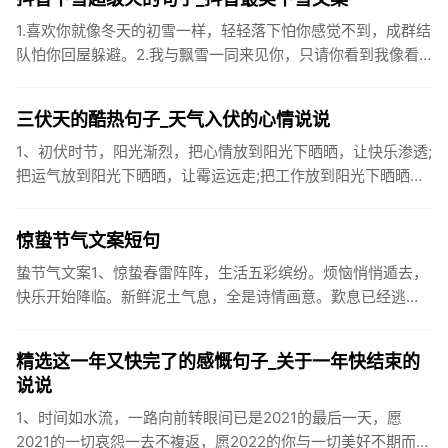
1.喜欢你就像冬天的初雪一样，轻轻落下怕你感觉不到，成群结
队怕你回屋躲避。2.我与飘雪一同来见你，只请你看到我像看
到雪一样惊喜3.坐标武汉！今天也下了好大的雪！4.下雪的时
候你...
三伏天的酷热句子_天气入伏的心情说说
1、初伏时节，阳光渐烈，把心情放到阳光下晒晒，让快乐渗透;
把运气放到阳光下晒晒，让霉运远走;把工作放到阳光下晒晒，
让成功保留。2、现在的天气，自来水可以直接泡方便麵！3、
伏之后...
惊蛰节气文案短句
蛰节气文案1、惊蛰春雷阵阵，生活五彩缤纷。烦恼悄悄遁去，
快乐开始降临。新鲜泥土气息，全是诗情画意。歎息已经逃
逸，安康不离不弃。惊蛰必有惊喜，好运天天爱你!2、惊蛰
到，阳光绕，晒...
精选这一年又快完了的感慨句子_关于一年快结束的
说说
1、时间如水流，一路向前转眼间已是2021的最后一天，愿
2021的一切哀怨一去不複返，愿2022的你与一切美好不期而