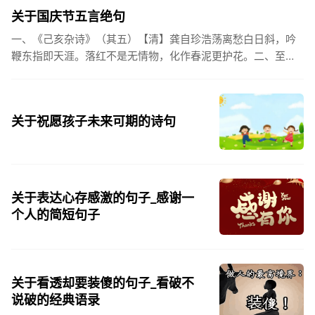
都会突然...
关于国庆节五言绝句
一、《己亥杂诗》（其五）【清】龚自珍浩荡离愁白日斜，吟
鞭东指即天涯。落红不是无情物，化作春泥更护花。二、至今
思项羽，不肯过江东。三、《州桥》【宋】范成大州桥南北是
天街，父老年年...
关于祝愿孩子未来可期的诗句
关于表达心存感激的句子_感谢一
个人的简短句子
关于看透却要装傻的句子_看破不
说破的经典语录