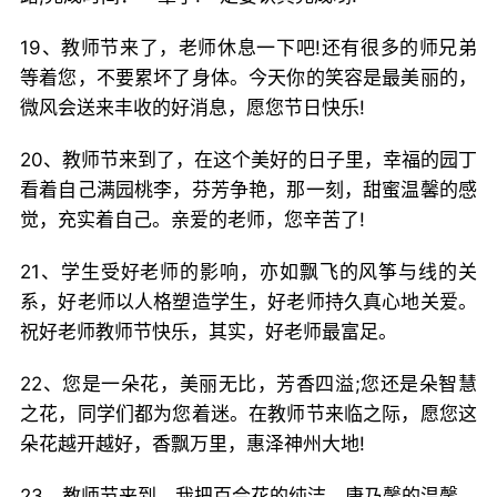
19、教师节来了，老师休息一下吧!还有很多的师兄弟
等着您，不要累坏了身体。今天你的笑容是最美丽的，
微风会送来丰收的好消息，愿您节日快乐!
20、教师节来到了，在这个美好的日子里，幸福的园丁
看着自己满园桃李，芬芳争艳，那一刻，甜蜜温馨的感
觉，充实着自己。亲爱的老师，您辛苦了!
21、学生受好老师的影响，亦如飘飞的风筝与线的关
系，好老师以人格塑造学生，好老师持久真心地关爱。
祝好老师教师节快乐，其实，好老师最富足。
22、您是一朵花，美丽无比，芳香四溢;您还是朵智慧
之花，同学们都为您着迷。在教师节来临之际，愿您这
朵花越开越好，香飘万里，惠泽神州大地!
23、教师节来到，我把百合花的纯洁、康乃馨的温馨、