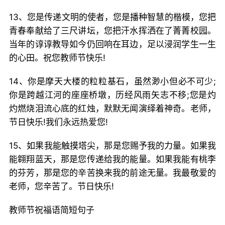
13、您是传递文明的使者，您是播种智慧的楷模，您把
青春奉献给了三尺讲坛，您把汗水挥洒在了菁菁校园。
当年的谆谆教导如今仍回响在耳边，足以浸润学生一生
的心田。祝您教师节快乐!
14、你是摩天大楼的粒粒基石，虽然渺小但必不可少;
你是跨越江河的座座桥墩，历经风雨矢志不移;您是灼
灼燃烧泪流心底的红烛，默默无闻演绎着神奇。老师，
节日快乐!我们永远热爱您!
15、如果我能触摸塔尖，那是您赐予我的力量。如果我
能翱翔蓝天，那是您传递给我的能量。如果我能有桃李
的芬芳，那是您的辛苦换来我的前途无量。我最敬爱的
老师，您辛苦了。节日快乐!
教师节祝福语简短句子