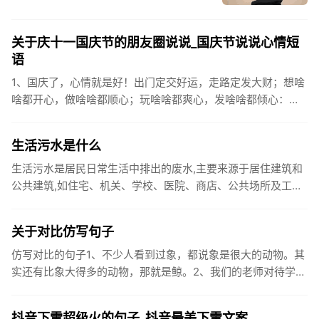
关于庆十一国庆节的朋友圈说说_国庆节说说心情短
语
1、国庆了，心情就是好！出门定交好运，走路定发大财；想啥
啥都开心，做啥啥都顺心；玩啥啥都爽心，发啥啥都倾心：祝
你国庆开怀，乐的合不拢嘴哦！2、张灯结彩喜气浓，欢天喜地
笑开颜;华...
生活污水是什么
生活污水是居民日常生活中排出的废水,主要来源于居住建筑和
公共建筑,如住宅、机关、学校、医院、商店、公共场所及工业
企业卫生间等。生活污水所含的污染物主要是有机物（如蛋白
质、碳水化...
关于对比仿写句子
仿写对比的句子1、不少人看到过象，都说象是很大的动物。其
实还有比象大得多的动物，那就是鲸。2、我们的老师对待学生
很温柔，对待学生的学习却很严厉。3、松鼠的叫声很响亮，比
黄鼠狼的...
抖音下雪超级火的句子_抖音最美下雪文案