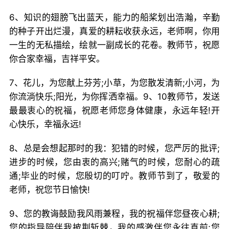
6、知识的翅膀飞出蓝天，能力的船桨划出浩瀚，辛勤
的种子开出烂漫，真爱的耕耘收获永远，老师啊，你用
一生的无私描绘，绘就一副成长的花卷。教师节，祝愿
你合家幸福，吉祥平安。
7、花儿，为您献上芬芳;小草，为您散发清新;小河，为
你流淌快乐;阳光，为你挥洒幸福。9、10教师节，发送
最最衷心的祝福，祝愿老师您身体健康，永远年轻!开
心快乐，幸福永远!
8、总是会想起那时的我：犯错的时候，您严厉的批评;
进步的时候，您由衷的高兴;赌气的时候，您耐心的疏
通;毕业的时候，您殷切的叮咛。教师节到了，敬爱的
老师，祝您节日愉快!
9、您的教诲鼓励我风雨兼程，我的祝福伴您昼夜心耕;
您的指导陪伴我披荆斩棘，我的感激伴您永往直前;您