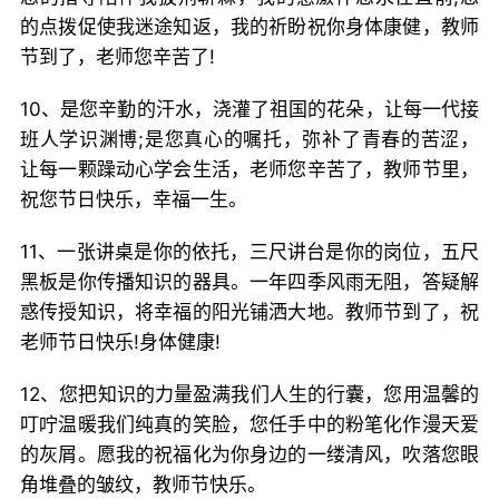
的点拨促使我迷途知返，我的祈盼祝你身体康健，教师
节到了，老师您辛苦了!
10、是您辛勤的汗水，浇灌了祖国的花朵，让每一代接
班人学识渊博;是您真心的嘱托，弥补了青春的苦涩，
让每一颗躁动心学会生活，老师您辛苦了，教师节里，
祝您节日快乐，幸福一生。
11、一张讲桌是你的依托，三尺讲台是你的岗位，五尺
黑板是你传播知识的器具。一年四季风雨无阻，答疑解
惑传授知识，将幸福的阳光铺洒大地。教师节到了，祝
老师节日快乐!身体健康!
12、您把知识的力量盈满我们人生的行囊，您用温馨的
叮咛温暖我们纯真的笑脸，您任手中的粉笔化作漫天爱
的灰屑。愿我的祝福化为你身边的一缕清风，吹落您眼
角堆叠的皱纹，教师节快乐。