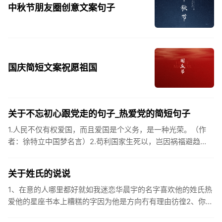
中秋节朋友圈创意文案句子
国庆简短文案祝愿祖国
关于不忘初心跟党走的句子_热爱党的简短句子
1.人民不仅有权爱国，而且爱国是个义务，是一种光荣。（作
者：徐特立中国梦名言）2.苟利国家生死以，岂因祸福避趋
之。（作者：林则徐）3.不忘初心跟党走，走进祖国的壮美山
河。4.和...
关于姓氏的说说
1、在意的人哪里都好就如我迷恋华晨宇的名字喜欢他的姓氏热
爱他的星座书本上糟糕的字因为他是方向冇有理由彷徨2、你的
姓氏，是我最熟悉的字。3、看到你名字姓氏甚至其中一个字我