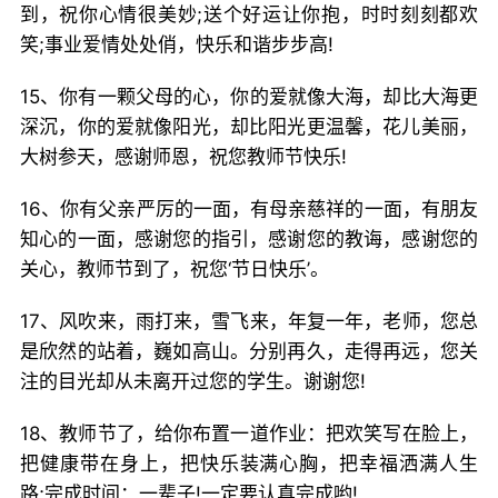
到，祝你心情很美妙;送个好运让你抱，时时刻刻都欢
笑;事业爱情处处俏，快乐和谐步步高!
15、你有一颗父母的心，你的爱就像大海，却比大海更
深沉，你的爱就像阳光，却比阳光更温馨，花儿美丽，
大树参天，感谢师恩，祝您教师节快乐!
16、你有父亲严厉的一面，有母亲慈祥的一面，有朋友
知心的一面，感谢您的指引，感谢您的教诲，感谢您的
关心，教师节到了，祝您‘节日快乐’。
17、风吹来，雨打来，雪飞来，年复一年，老师，您总
是欣然的站着，巍如高山。分别再久，走得再远，您关
注的目光却从未离开过您的学生。谢谢您!
18、教师节了，给你布置一道作业：把欢笑写在脸上，
把健康带在身上，把快乐装满心胸，把幸福洒满人生
路;完成时间：一辈子!一定要认真完成哟!