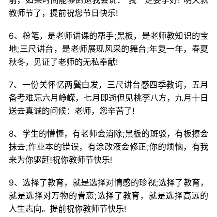
前，如果时间能够倒退我会说：“我一定要学好!”明天就
教师节了，提前祝您节日快乐!
6、粉笔，是老师讲课的帮手;黑板，是老师教知识的宝
地;三尺讲台，是老师展现风采的舞台;年复一年，春夏
秋冬，见证了老师的无私奉献!
7、一份关怀忆两鬓白发，三尺讲台感四季教诲，五月
备考难忘六月峥嵘，七月即逝但见桃李八方，九月十日
送去真诚的问候：老师，您辛苦了!
8、学生的懵懂，有老师会消除;黑板的斑驳，有板擦会
抹去;作业本的错误，有涂改液会修正;你的烦恼，有我
来为你驱赶!祝你教师节快乐!
9、选择了教育，就是选择对情感的珍视;选择了教育，
就是选择对万物的眷恋;选择了教育，就是选择高远的
人生志向。提前祝你教师节快乐!