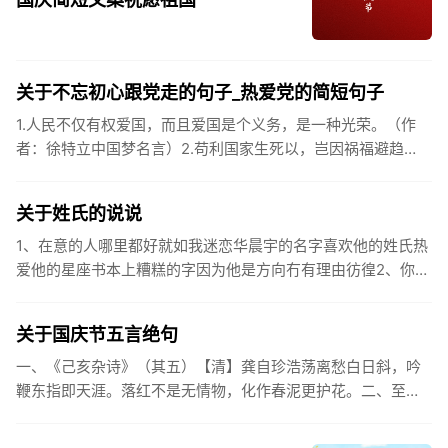
关于不忘初心跟党走的句子_热爱党的简短句子
1.人民不仅有权爱国，而且爱国是个义务，是一种光荣。（作
者：徐特立中国梦名言）2.苟利国家生死以，岂因祸福避趋
之。（作者：林则徐）3.不忘初心跟党走，走进祖国的壮美山
河。4.和...
关于姓氏的说说
1、在意的人哪里都好就如我迷恋华晨宇的名字喜欢他的姓氏热
爱他的星座书本上糟糕的字因为他是方向冇有理由彷徨2、你的
姓氏，是我最熟悉的字。3、看到你名字姓氏甚至其中一个字我
都会突然...
关于国庆节五言绝句
一、《己亥杂诗》（其五）【清】龚自珍浩荡离愁白日斜，吟
鞭东指即天涯。落红不是无情物，化作春泥更护花。二、至今
思项羽，不肯过江东。三、《州桥》【宋】范成大州桥南北是
天街，父老年年...