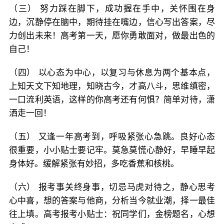
（三） 努力踩在脚下，成功握在手中，关怀围在身
边，沉静停在脑中，期待挂在嘴边，信心写出答案，尽
力创出未来！高考第一天，愿你勇敢面对，做最出色的
自己！
（四） 以心态为中心，以复习与休息为两个基本点，
上知天文下知地理，知晓古今，才高八斗，思维缜密，
一口流利英语，这样的你高考还有何惧？简单对待，潇
洒走一回！
（五） 又逢一年高考到，呼吸紧张心急跳。良好心态
很重要，小小贴士要记牢。莫急莫慌心静好，早睡早起
身体好。缓解紧张有妙招，多吃香蕉和核桃。
（六） 报考事关终身事，切忌马虎对待之，静心思考
心中喜，想的答案与他商，分析当今就业潮，择一最佳
往上填。高考报考小贴士：祝同学们，金榜题名，心想