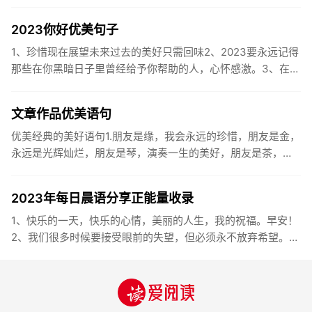
2023你好优美句子
1、珍惜现在展望未来过去的美好只需回味2、2023要永远记得
那些在你黑暗日子里曾经给予你帮助的人，心怀感激。3、在苦
也要坚持，在累也要拼搏。再见了，2023年!你好，2023年...
文章作品优美语句
优美经典的美好语句1.朋友是缘，我会永远的珍惜，朋友是金，
永远是光辉灿烂，朋友是琴，演奏一生的美好，朋友是茶，品
味一生的清香，朋友是笔，写岀一生的幸福，朋友是歌，唱岀
一辈子温暖...
2023年每日晨语分享正能量收录
1、快乐的一天，快乐的心情，美丽的人生，我的祝福。早安！
2、我们很多时候要接受眼前的失望，但必须永不放弃希望。早
安！3、书虽然不能直接帮你解决问题，却能给你一个更好的角
度。早安...