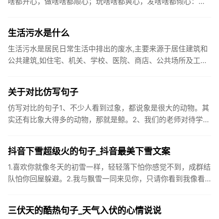
啥都开心，做啥啥都顺心；玩啥啥都爽心，发啥啥都倾心：祝
你国庆开怀，乐的合不拢嘴哦！2、张灯结彩喜气浓，欢天喜地
笑开颜;华...
生活污水是什么
生活污水是居民日常生活中排出的废水,主要来源于居住建筑和
公共建筑,如住宅、机关、学校、医院、商店、公共场所及工业
企业卫生间等。生活污水所含的污染物主要是有机物（如蛋白
质、碳水化...
关于对比仿写句子
仿写对比的句子1、不少人看到过象，都说象是很大的动物。其
实还有比象大得多的动物，那就是鲸。2、我们的老师对待学生
很温柔，对待学生的学习却很严厉。3、松鼠的叫声很响亮，比
黄鼠狼的...
抖音下雪超级火的句子_抖音最美下雪文案
1.喜欢你就像冬天的初雪一样，轻轻落下怕你感觉不到，成群结
队怕你回屋躲避。2.我与飘雪一同来见你，只请你看到我像看
到雪一样惊喜3.坐标武汉！今天也下了好大的雪！4.下雪的时
候你...
三伏天的酷热句子_天气入伏的心情说说