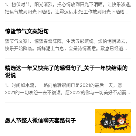
1、初伏时节，阳光渐烈，把心情放到阳光下晒晒，让快乐渗透;
把运气放到阳光下晒晒，让霉运远走;把工作放到阳光下晒晒，
让成功保留。2、现在的天气，自来水可以直接泡方便麵！3、
伏之后...
惊蛰节气文案短句
蛰节气文案1、惊蛰春雷阵阵，生活五彩缤纷。烦恼悄悄遁去，
快乐开始降临。新鲜泥土气息，全是诗情画意。歎息已经逃
逸，安康不离不弃。惊蛰必有惊喜，好运天天爱你!2、惊蛰
到，阳光绕，晒...
精选这一年又快完了的感慨句子_关于一年快结束的
说说
1、时间如水流，一路向前转眼间已是2021的最后一天，愿
2021的一切哀怨一去不複返，愿2022的你与一切美好不期而
遇。2、认认真真过好2021年仅有的这几天，然后调整好心态
迎...
愚人节整人微信聊天套路句子