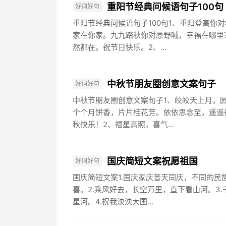
重阳节经典问候语句子100句
好词好句
重阳节经典问候语句子100句1、重阳登高你
家在你家。九九踏秋你对原野喊，幸福在哪里
然都在。祝节日快乐。2、...
中秋节朋友圈创意文案句子
好词好句
中秋节朋友圈创意文案句子1、皎皎天上月，
个个月饼香，片片桂花芳。依依思念至，遥遥
秋快乐！2、福星高照，喜气...
国庆简短文案祝愿祖国
好词好句
国庆简短文案1.国庆家庆普天同庆，不同的民
喜。2.乘风好去，长空万里，直下看山河。3
星河。4.祝我泱泱大国...