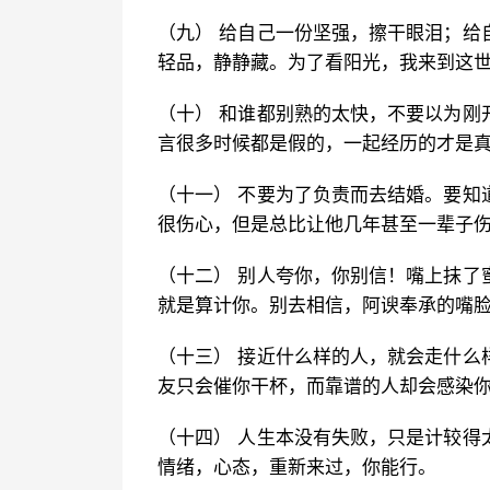
（九） 给自己一份坚强，擦干眼泪；给
轻品，静静藏。为了看阳光，我来到这
（十） 和谁都别熟的太快，不要以为刚
言很多时候都是假的，一起经历的才是
（十一） 不要为了负责而去结婚。要知
很伤心，但是总比让他几年甚至一辈子
（十二） 别人夸你，你别信！嘴上抹了
就是算计你。别去相信，阿谀奉承的嘴
（十三） 接近什么样的人，就会走什么
友只会催你干杯，而靠谱的人却会感染
（十四） 人生本没有失败，只是计较得
情绪，心态，重新来过，你能行。