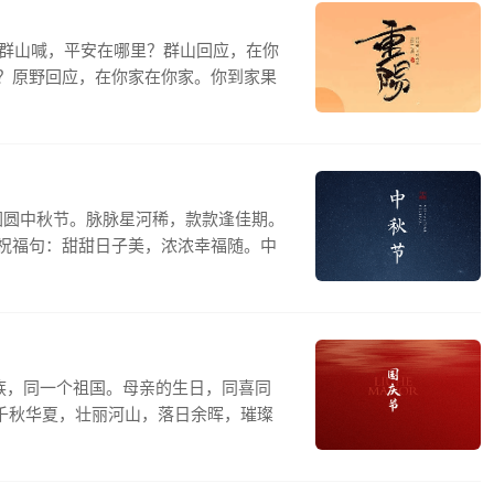
对群山喊，平安在哪里？群山回应，在你
？原野回应，在你家在你家。你到家果
圆圆中秋节。脉脉星河稀，款款逢佳期。
祝福句：甜甜日子美，浓浓幸福随。中
族，同一个祖国。母亲的生日，同喜同
.千秋华夏，壮丽河山，落日余晖，璀璨