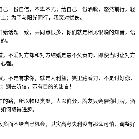
自己一份自信，不卑不亢；给自己一份洒脱，悠然前行。轻
世上；为了与阳光同行，我笑对忧伤。
开始话题一致，共同点很多，你们就是相见恨晚的知音。语
真的。
道，不爱对方却和对方结婚是最不负责的。即使当时让对方
伤心强。
蜜，不是有求你，就是为利益；笑里藏着刀，不是讨好你，
脸；别去听信，带有目的的甜言！
样的路，所以物以类聚，人以群分，牌友只会催你打牌，酒
你如何取得进步。
太多而不给自己机会，其实高考失利没有那么可怕，调整好