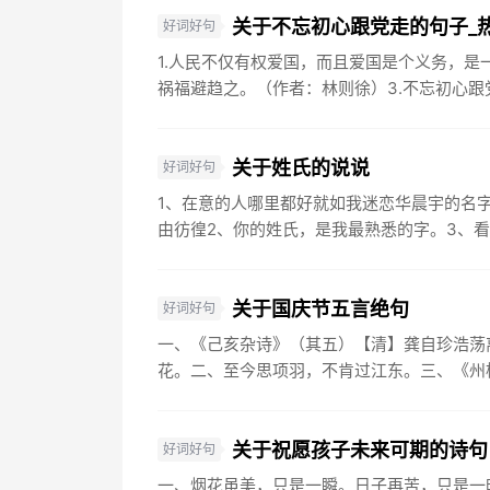
关于不忘初心跟党走的句子_
好词好句
1.人民不仅有权爱国，而且爱国是个义务，是
祸福避趋之。（作者：林则徐）3.不忘初心跟党
关于姓氏的说说
好词好句
1、在意的人哪里都好就如我迷恋华晨宇的名
由彷徨2、你的姓氏，是我最熟悉的字。3、看
关于国庆节五言绝句
好词好句
一、《己亥杂诗》（其五）【清】龚自珍浩荡
花。二、至今思项羽，不肯过江东。三、《州桥
关于祝愿孩子未来可期的诗句
好词好句
一、烟花虽美，只是一瞬。日子再苦，只是一