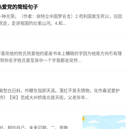
热爱党的简短句子
一种光荣。（作者：徐特立中国梦名言）2.苟利国家生死以，岂因
走，走进祖国的壮美山河。4.和...
字喜欢他的姓氏热爱他的星座书本上糟糕的字因为他是方向冇有理
到你名字姓氏甚至其中一个字我都会突然...
离愁白日斜，吟鞭东指即天涯。落红不是无情物，化作春泥更护
》【宋】范成大州桥南北是天街，父老年年...
时。相信自己，未来可期。二、是晚