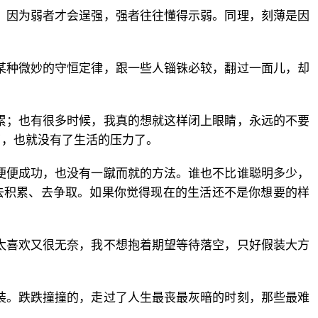
，因为弱者才会逞强，强者往往懂得示弱。同理，刻薄是因
某种微妙的守恒定律，跟一些人锱铢必较，翻过一面儿，却
累；也有很多时候，我真的想就这样闭上眼睛，永远的不要
了，也就没有了生活的压力了。
便便成功，也没有一蹴而就的方法。谁也不比谁聪明多少，
去积累、去争取。如果你觉得现在的生活还不是你想要的样
太喜欢又很无奈，我不想抱着期望等待落空，只好假装大方
装。跌跌撞撞的，走过了人生最丧最灰暗的时刻，那些最难