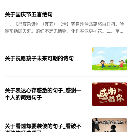
姓氏，是我最熟悉的字。3、看到你名字姓氏甚至其中一个字我
都会突然...
关于国庆节五言绝句
一、《己亥杂诗》（其五）【清】龚自珍浩荡离愁白日斜，吟
鞭东指即天涯。落红不是无情物，化作春泥更护花。二、至今
思项羽，不肯过江东。三、《州桥》【宋】范成大州桥南北是
天街，父老年年...
关于祝愿孩子未来可期的诗句
关于表达心存感激的句子_感谢一
个人的简短句子
关于看透却要装傻的句子_看破不