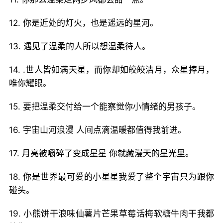
12. 你是近处的灯火，也是遥远的星河。
13. 遇见了温柔的人所以想温柔待人。
14. .世人皆如满天星，而你却如皎皎洁月，众星捧月，
唯你耀眼。
15. 要把温柔交付给一个能察觉你小情绪的男孩子。
16. 宇宙山河浪漫 人间点滴温暖都值得我前进。
17. 月亮被嚼碎了变成星星 你就藏漫天的星光里。
18. 你是世界最可爱的小星星我爱了整个宇宙只为跟你
碰头。
19. 小熊饼干浪味仙薯片芒果草莓话梅软糖牛肉干我都