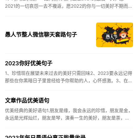
2021的一切哀怨一去不複返，愿2022的你与一切美好不期而
遇。2、认认真真过好2021年仅有的这几天，然后调整好心态
迎...
愚人节整人微信聊天套路句子
2023你好优美句子
1、珍惜现在展望未来过去的美好只需回味2、2023要永远记得
那些在你黑暗日子里曾经给予你帮助的人，心怀感激。3、在苦
也要坚持，在累也要拼搏。再见了，2023年!你好，2023年...
文章作品优美语句
优美经典的美好语句1.朋友是缘，我会永远的珍惜，朋友是金，
永远是光辉灿烂，朋友是琴，演奏一生的美好，朋友是茶，品
味一生的清香，朋友是笔，写岀一生的幸福，朋友是歌，唱岀
一辈子温暖...
2023年每日晨语分享正能量收录