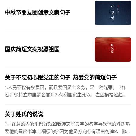
中秋节朋友圈创意文案句子
国庆简短文案祝愿祖国
关于不忘初心跟党走的句子_热爱党的简短句子
1.人民不仅有权爱国，而且爱国是个义务，是一种光荣。（作
者：徐特立中国梦名言）2.苟利国家生死以，岂因祸福避趋
之。（作者：林则徐）3.不忘初心跟党走，走进祖国的壮美山
河。4.和...
关于姓氏的说说
1、在意的人哪里都好就如我迷恋华晨宇的名字喜欢他的姓氏热
爱他的星座书本上糟糕的字因为他是方向冇有理由彷徨2、你的