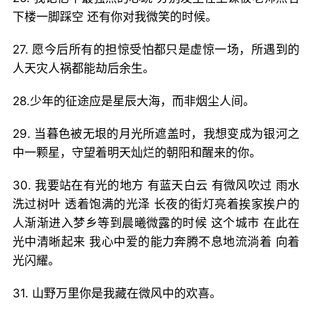
下楼一脚踩空 还有你对我微笑的时候。
27. 愿今后所有的担惊受怕都只是虚惊一场，所遇到的
人天灾人祸都能劫后余生。
28.少年的征途应是星辰大海，而非烟尘人间。
29. 当暮色被无垠的月光所遮盖时，我想变成为银河之
中一颗星，守望着明天灿烂的朝阳和醒来的你。
30. 我要站在有光的地方 有蓝天白云 有微风吹过 雨水
洗过树叶 透着饱满的光泽 长夜的街灯亮着挨家挨户的
人渐渐进入梦乡等到晨曦微露的时候 这个城市 在此在
光中清晰起来 我心中爱的能力奔腾不息地流淌着 向着
光闪耀。
31. 山野万里你是我藏在微风中的欢喜。