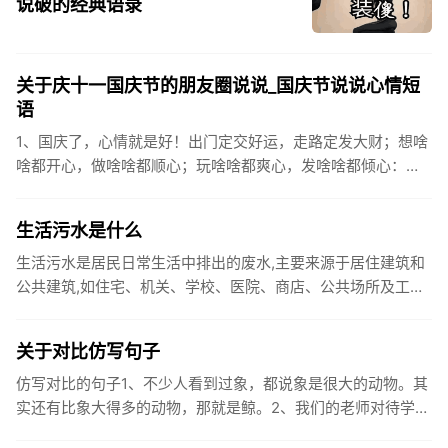
说破的经典语录
关于庆十一国庆节的朋友圈说说_国庆节说说心情短
语
1、国庆了，心情就是好！出门定交好运，走路定发大财；想啥
啥都开心，做啥啥都顺心；玩啥啥都爽心，发啥啥都倾心：祝
你国庆开怀，乐的合不拢嘴哦！2、张灯结彩喜气浓，欢天喜地
笑开颜;华...
生活污水是什么
生活污水是居民日常生活中排出的废水,主要来源于居住建筑和
公共建筑,如住宅、机关、学校、医院、商店、公共场所及工业
企业卫生间等。生活污水所含的污染物主要是有机物（如蛋白
质、碳水化...
关于对比仿写句子
仿写对比的句子1、不少人看到过象，都说象是很大的动物。其
实还有比象大得多的动物，那就是鲸。2、我们的老师对待学生
很温柔，对待学生的学习却很严厉。3、松鼠的叫声很响亮，比