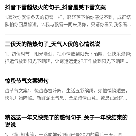
黄鼠狼的...
抖音下雪超级火的句子_抖音最美下雪文案
1.喜欢你就像冬天的初雪一样，轻轻落下怕你感觉不到，成群结
队怕你回屋躲避。2.我与飘雪一同来见你，只请你看到我像看
到雪一样惊喜3.坐标武汉！今天也下了好大的雪！4.下雪的时
候你...
三伏天的酷热句子_天气入伏的心情说说
1、初伏时节，阳光渐烈，把心情放到阳光下晒晒，让快乐渗透;
把运气放到阳光下晒晒，让霉运远走;把工作放到阳光下晒晒，
让成功保留。2、现在的天气，自来水可以直接泡方便麵！3、
伏之后...
惊蛰节气文案短句
蛰节气文案1、惊蛰春雷阵阵，生活五彩缤纷。烦恼悄悄遁去，
快乐开始降临。新鲜泥土气息，全是诗情画意。歎息已经逃
逸，安康不离不弃。惊蛰必有惊喜，好运天天爱你!2、惊蛰
到，阳光绕，晒...
精选这一年又快完了的感慨句子_关于一年快结束的
说说
1、时间如水流，一路向前转眼间已是2021的最后一天，愿