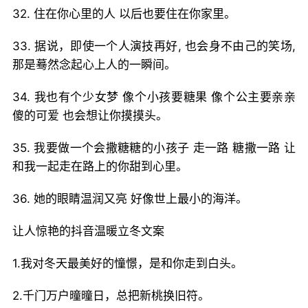
32. 住在你心里的人 以后也要住在你家里。
33. 据说，即使一个人演技再好, 也会身不由己的笑场,
那是蓦然念起心上人的一瞬间。
34. 我也有个少女梦 像个小孩要糖果 像个公主要亲亲
傻的可爱 也会想让你摸摸头。
35. 我要做一个会撒糖糖的小孩子 走一路 糖撒一路 让
和我一起走在路上的你甜到心里。
36. 她的眼睛温润又亮 好像世上最小的海洋。
让人惊艳的抖音温暖立冬文案
1.我对冬天最美好的憧憬，是和你走到白头。
2.千门万户曈曈日，总把新桃换旧符。