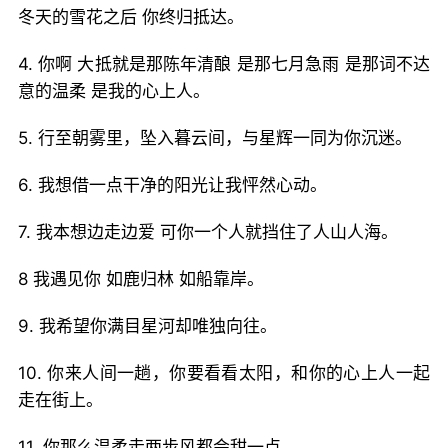
冬天的雪花之后 你终归抵达。
4. 你啊 大抵就是那陈年清酿 是那七月急雨 是那词不达
意的温柔 是我的心上人。
5. 行至朝雾里，坠入暮云间，与星辉一同为你沉迷。
6. 我想借一点干净的阳光让我怦然心动。
7. 我本想边走边爱 可你一个人就挡住了人山人海。
8 我遇见你 如鹿归林 如船靠岸。
9. 我希望你满目星河却唯独向往。
10. 你来人间一趟，你要看看太阳，和你的心上人一起
走在街上。
11. 你那么温柔走两步风都会甜一点。